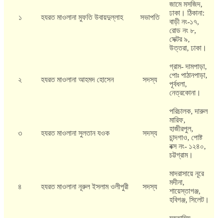
জামে মসজিদ,
ঢাকা। ঠিকানা:
১
হযরত মাওলানা মুফতি উবায়দুল্লাহ
সভাপতি
বাড়ী নং-১৭,
রোড নং ৮,
সেক্টর ৯,
উত্তরা, ঢাকা।
গ্রাম- দামপাড়া,
পোঃ পাঠানপাড়া,
২
হযরত মাওলানা আহমদ হোসেন
সদস্য
পূর্বধলা,
নেত্রকোনা।
পরিচালক, দারুল
মারিফ,
হাজীরপুল,
৩
হযরত মাওলানা সুলতান যওক
সদস্য
চান্দগাও, পোষ্ট
বক্স নং- ১২৪০,
চট্টগ্রাম।
মাদরাসায়ে নূরে
মদীনা,
৪
হযরত মাওলানা নূরুল ইসলাম ওলীপুরী
সদস্য
শায়েস্তাগঞ্জ,
হবিগঞ্জ, সিলেট।