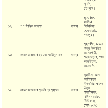
খুলশি,
চট্টগ্রাম।
মুহতামিম,
জামিয়া
১২
” ” সিদ্দিক আহমদ
সদস্য
সিদ্দিকিয়া,
তেরাবাজার,
শেরপুর।
মুহতামিম, দারুল
উলূম নিজামিয়া
মামেনশাহী,
১৩
হযরত মাওলানা হাফেজ আমিনুল হক
সদস্য
মধ্যবাড়েনা, পোঃ
আমলীতলা,
ময়মনসিং।
মুহাদ্দিস, আল
জামিয়াতুল
ইসলামিয়া দারুল
উলূম
১৪
হযরত মাওলানা মুফতী নূর মুহাম্মদ
সদস্য
মাদানীনগর,
চিটাগাং রোড,
সিদ্দিরগঞ্জ,
ঢাকা-১৩৬১।