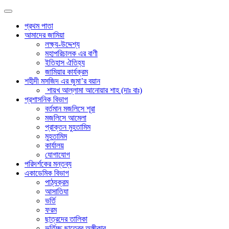
প্রথম পাতা
আমাদের জামিয়া
লক্ষ্য-উদ্দেশ্য
মহাপরিচালক এর বাণী
ইতিহাস ঐতিহ্য
জামিয়ার কার্যক্রম
শহীদী মসজিদ এর জুমা’র বয়ান
শায়খ আল্লামা আনোয়ার শাহ (দাঃ বাঃ)
প্রশাসনিক বিভাগ
বর্তমান মজলিসে শূরা
মজলিসে আমেলা
প্রাক্তন মুহতামিম
মুহতামিম
কার্যালয়
যোগাযোগ
পরিদর্শকের মন্তব্য
একাডেমিক বিভাগ
পাঠ্যক্রম
আসাতিযা
ভর্তি
ফরম
ছাত্রদের তালিকা
ভর্তিচ্ছু ছাত্রের অঙ্গীকার