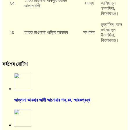
হযরত মাওলানা শফিকুর রহমান
২৩
সদস্য
জামিয়াতুল
জালালাবাদী
ইমদাদিয়া,
কিশোরগঞ্জ।
মুহতামিম, আল
জামিয়াতুল
২৪
হযরত মাওলানা শাব্বির আহমাদ
সম্পাদক
ইমদাদিয়া,
কিশোরগঞ্জ।
সর্বশেষ নোটিশ
আল্লামা আযহার আলী আনোয়ার শাহ্‌ রহ. স্মারকগ্রন্থ