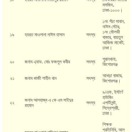
মসজিদ,
ঢাকা-১০০০।
১নং পঁচা সাবান,
নাঈম স্টোর,
১নং মৌলভী
১৯
হযরত মাওলানা নাঈম হাসান
সদস্য
বাজার, বায়তুল
আজিজ মার্কেট,
ঢাকা।
পুরানখানা,
২০
জনাব এ্যাড. মোঃ ফজলুল কবীর
সদস্য
কিশোরগঞ্জ
আখড়া বাজার,
২১
জনাব কাজী শাহীন খান
সদস্য
কিশোরগঞ্জ।
৯/এফ, ইস্টার্ণ
হাউজিং
জনাব আলহাজ্ব এ কে এম সাইদুর
২২
সদস্য
এপার্টমেন্ট,
রহমান
সিদ্ধেশ্বরী,
ঢাকা।
শিক্ষক
প্রতিনিধি, আল