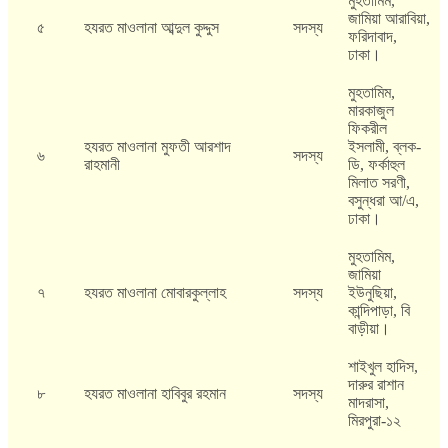
মুহতামিম,
জামিয়া আরাবিয়া,
৫
হযরত মাওলানা আব্দুল কুদ্দুস
সদস্য
ফরিদাবাদ,
ঢাকা।
মুহতামিম,
মারকাজুল
ফিকরীল
হযরত মাওলানা মুফতী আরশাদ
ইসলামী, ব্লক-
৬
সদস্য
রাহমানী
ডি, ফর্কাহুল
মিলাত সরণী,
বসুন্ধরা আ/এ,
ঢাকা।
মুহতামিম,
জামিয়া
৭
হযরত মাওলানা মোবারকুল্লাহ
সদস্য
ইউনুছিয়া,
কান্দিপাড়া, বি
বাড়ীয়া।
শাইখুল হাদিস,
দারুর রাশান
৮
হযরত মাওলানা হাবিবুর রহমান
সদস্য
মাদরাসা,
মিরপুরা-১২