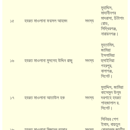
মুহাদ্দিস,
মাদানীনগর
মাদরাসা, চিটাগাং
১৫
হযরত মাওলানা ফয়সল আহমদ
সদস্য
রোড,
সিদ্ধিরগঞ্জ,
নারায়নগঞ্জ।
মুহতামিম,
জামিয়া
ইসলামিয়া
১৬
হযরত মাওলানা মুসলেহ উদ্দিন রাজু
সদস্য
হুসাইনিয়া
গহরপুর,
বালাগঞ্জ,
সিলেট।
মুহাদ্দিস, জামিয়া
কাসেমুল উলূম
১৭
হযরত মাওলানা আতাউল হক
সদস্য
দরগাহে হযরত
শাহজালাল র.
সিলেট।
সিনিয়র পেশ
ইমাম, বায়তুল
১৮
হযরত মাওলানা মিজানুর রহমান
সদস্য
মোকাররম জাতীয়