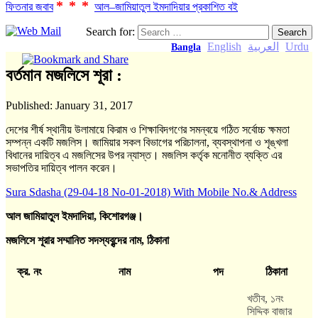
***
ফিতনার জবাব
আল–জামিয়াতুল ইমদাদিয়ার প্রকাশিত বই
Search for:
English
العربية
Urdu
Bangla
বর্তমান মজলিসে শূরা :
Published:
January 31, 2017
দেশের শীর্ষ স্থানীয় উলামায়ে কিরাম ও শিক্ষাবিদগণের সমন্বয়ে গঠিত সর্বোচ্চ ক্ষমতা
সম্পন্ন একটি মজলিস। জামিয়ার সকল বিভাগের পরিচালনা, ব্যবস্থাপনা ও শৃঙ্খলা
বিধানের দায়িত্ব এ মজলিসের উপর ন্যাস্ত। মজলিস কর্তৃক মনোনীত ব্যক্তি এর
সভাপতির দায়িত্ব পালন করেন।
Sura Sdasha (29-04-18 No-01-2018) With Mobile No.& Address
আল জামিয়াতুল
ই
মদাদিয়া, কিশোরগঞ্জ।
মজলিসে শূরার সম্মানিত সদস্যবৃন্দের নাম, ঠিকানা
ক্র. নং
নাম
পদ
ঠিকানা
খতীব, ১নং
সিদ্দিক বাজার