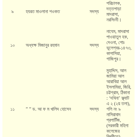
পরিচালক,
দত্তপাড়া
৯
হযরত মাওলানা শওকত
সদস্য
মাদরাসা,
নরসিংদী।
নাযেম, মাদরাসা
পাওয়াতুল হক,
দেওনা, পোঃ
১০
অধ্যক্ষ মিজানুর রহমান
সদস্য
ভূলেশ্বর-১৪৭৩,
কাপাসিয়া,
গাজিপুর।
মুহাদ্দিস, আল
জামিয়া আল
আরাবিয়া আল
ইসলামিয়া, জিরি,
চট্টগ্রাম, ঠিকানা
: ‘দখিনা’ ফ্ল্যাট
এ ২ (২য় তলা),
১১
” ” ড. আ ফ ম খালিদ হোসেন
সদস্য
গলি নং ৯
নাসিরাবাদ
প্রপার্টিজ,
(সরকারী মহিলা
কলেজের
বিপরীতে),