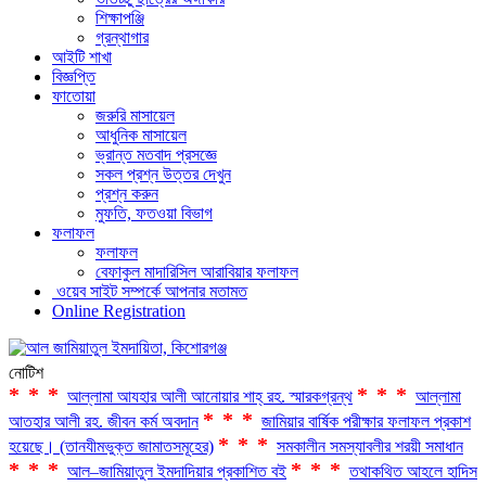
শিক্ষাপঞ্জি
গ্রন্থাগার
আইটি শাখা
বিজ্ঞপ্তি
ফাতোয়া
জরুরি মাসায়েল
আধুনিক মাসায়েল
ভ্রান্ত মতবাদ প্রসজ্ঞে
সকল প্রশ্ন উত্তর দেখুন
প্রশ্ন করুন
মুফতি, ফতওয়া বিভাগ
ফলাফল
ফলাফল
বেফাকুল মাদারিসিল আরাবিয়ার ফলাফল
ওয়েব সাইট সম্পর্কে আপনার মতামত
Online Registration
নোটিশ
***
***
আল্লামা আযহার আলী আনোয়ার শাহ্‌ রহ. স্মারকগ্রন্থ
আল্লামা
***
আতহার আলী রহ. জীবন কর্ম অবদান
জামিয়ার বার্ষিক পরীক্ষার ফলাফল প্রকাশ
***
হয়েছে। (তানযীমভুক্ত জামাতসমূহের)
সমকালীন সমস্যাবলীর শরয়ী সমাধান
***
***
আল–জামিয়াতুল ইমদাদিয়ার প্রকাশিত বই
তথাকথিত আহলে হাদিস