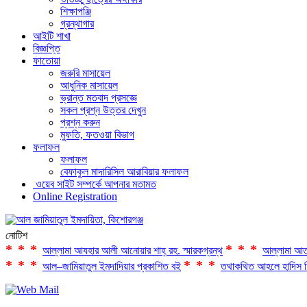
শিক্ষাপঞ্জি
গ্রন্থাগার
আইটি শাখা
বিজ্ঞপ্তি
ফাতোয়া
জরুরি মাসায়েল
আধুনিক মাসায়েল
ভ্রান্ত মতবাদ প্রসজ্ঞে
সকল প্রশ্ন উত্তর দেখুন
প্রশ্ন করুন
মুফতি, ফতওয়া বিভাগ
ফলাফল
ফলাফল
বেফাকুল মাদারিসিল আরাবিয়ার ফলাফল
ওয়েব সাইট সম্পর্কে আপনার মতামত
Online Registration
নোটিশ
***
***
আল্লামা আযহার আলী আনোয়ার শাহ্‌ রহ. স্মারকগ্রন্থ
আল্লামা আত
***
***
আল–জামিয়াতুল ইমদাদিয়ার প্রকাশিত বই
তথাকথিত আহলে হাদিস ফ