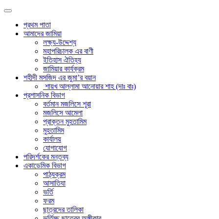
প্রথম পাতা
আমাদের জামিয়া
লক্ষ্য-উদ্দেশ্য
মহাপরিচালক এর বাণী
ইতিহাস ঐতিহ্য
জামিয়ার কার্যক্রম
শহীদী মসজিদ এর জুমা’র বয়ান
শায়খ আল্লামা আনোয়ার শাহ (দাঃ বাঃ)
প্রশাসনিক বিভাগ
বর্তমান মজলিসে শূরা
মজলিসে আমেলা
প্রাক্তন মুহতামিম
মুহতামিম
কার্যালয়
যোগাযোগ
পরিদর্শকের মন্তব্য
একাডেমিক বিভাগ
পাঠ্যক্রম
আসাতিযা
ভর্তি
ফরম
ছাত্রদের তালিকা
ভর্তিচ্ছু ছাত্রের অঙ্গীকার