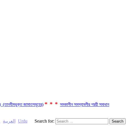
***
ছে। (তানযীমভুক্ত জামাতসমূহের)
সমকালীন সমস্যাবলীর শরয়ী সমাধান
h
العربية
Urdu
Search for: