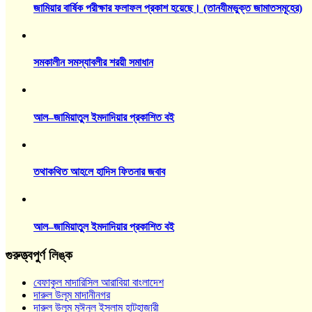
জামিয়ার বার্ষিক পরীক্ষার ফলাফল প্রকাশ হয়েছে। (তানযীমভুক্ত জামাতসমূহের)
সমকালীন সমস্যাবলীর শরয়ী সমাধান
আল–জামিয়াতুল ইমদাদিয়ার প্রকাশিত বই
তথাকথিত আহলে হাদিস ফিতনার জবাব
আল–জামিয়াতুল ইমদাদিয়ার প্রকাশিত বই
গুরুত্ত্বপুর্ণ লিঙ্ক
বেফাকুল মাদারিসিল আরাবিয়া বাংলাদেশ
দারুল উলূম মাদানীনগর
দারুল উলূম মুঈনুল ইসলাম হাটহাজারী