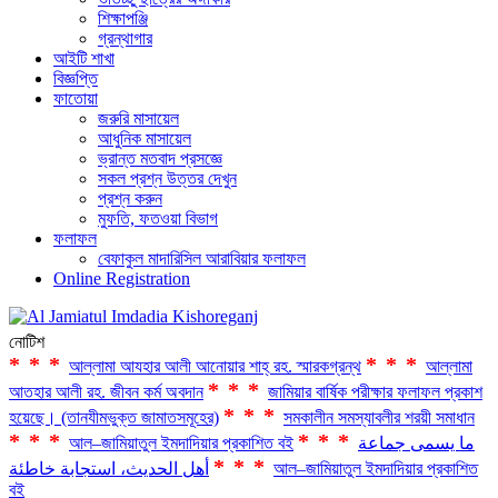
শিক্ষাপঞ্জি
গ্রন্থাগার
আইটি শাখা
বিজ্ঞপ্তি
ফাতোয়া
জরুরি মাসায়েল
আধুনিক মাসায়েল
ভ্রান্ত মতবাদ প্রসজ্ঞে
সকল প্রশ্ন উত্তর দেখুন
প্রশ্ন করুন
মুফতি, ফতওয়া বিভাগ
ফলাফল
বেফাকুল মাদারিসিল আরাবিয়ার ফলাফল
Online Registration
নোটিশ
***
***
আল্লামা আযহার আলী আনোয়ার শাহ্‌ রহ. স্মারকগ্রন্থ
আল্লামা
***
আতহার আলী রহ. জীবন কর্ম অবদান
জামিয়ার বার্ষিক পরীক্ষার ফলাফল প্রকাশ
***
হয়েছে। (তানযীমভুক্ত জামাতসমূহের)
সমকালীন সমস্যাবলীর শরয়ী সমাধান
***
***
ما يسمى جماعة
আল–জামিয়াতুল ইমদাদিয়ার প্রকাশিত বই
***
আল–জামিয়াতুল ইমদাদিয়ার প্রকাশিত
أهل الحديث، استجابة خاطئة
বই