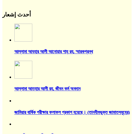
أحدث إشعار
আল্লামা আযহার আলী আনোয়ার শাহ্‌ রহ. স্মারকগ্রন্থ
আল্লামা আতহার আলী রহ. জীবন কর্ম অবদান
জামিয়ার বার্ষিক পরীক্ষার ফলাফল প্রকাশ হয়েছে। (তানযীমভুক্ত জামাতসমূহের)