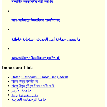
সমকালীন সমস্যাবলীর শরয়ী সমাধান
আল–জামিয়াতুল ইমদাদিয়ার প্রকাশিত বই
ما يسمى جماعة أهل الحديث، استجابة خاطئة
আল–জামিয়াতুল ইমদাদিয়ার প্রকাশিত বই
Important Link
Bafaqul Madarisil Arabia Bangladesh
দারুল উলূম মাদানীনগর
দারুল উলূম মুঈনুল ইসলাম হাটহাজারী
جامعة الأزهر
دار العلوم ديوبند ،
جاميا الرحمانية العربية