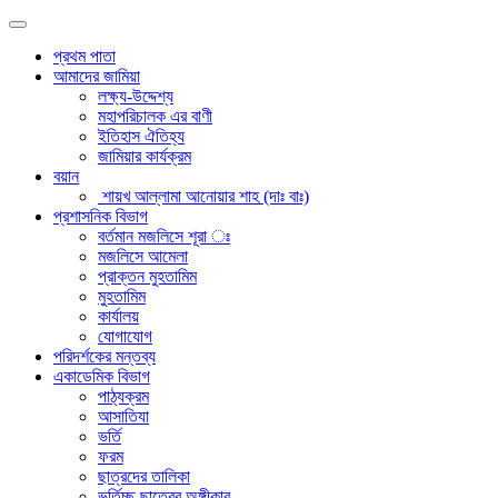
প্রথম পাতা
আমাদের জামিয়া
লক্ষ্য-উদ্দেশ্য
মহাপরিচালক এর বাণী
ইতিহাস ঐতিহ্য
জামিয়ার কার্যক্রম
বয়ান
শায়খ আল্লামা আনোয়ার শাহ (দাঃ বাঃ)
প্রশাসনিক বিভাগ
বর্তমান মজলিসে শূরা ঃ
মজলিসে আমেলা
প্রাক্তন মুহতামিম
মুহতামিম
কার্যালয়
যোগাযোগ
পরিদর্শকের মন্তব্য
একাডেমিক বিভাগ
পাঠ্যক্রম
আসাতিযা
ভর্তি
ফরম
ছাত্রদের তালিকা
ভর্তিচ্ছু ছাত্রের অঙ্গীকার