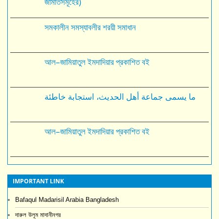
জামাতসমূহের)
সমকালীন সমস্যাবলীর শরয়ী সমাধান
আল–জামিয়াতুল ইমদাদিয়ার প্রকাশিত বই
ما يسمى جماعة أهل الحديث، استجابة خاطئة
আল–জামিয়াতুল ইমদাদিয়ার প্রকাশিত বই
IMPORTANT LINK
Bafaqul Madarisil Arabia Bangladesh
দারুল উলূম মাদানীনগর