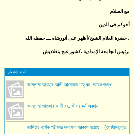
مع السلام
أخوكم فى الدين
حضرة العلام الشيخ/أظهر على أنورشاه ـــ حفظه الله .
رئيس الجامعة الإمدادية ،كشور غنج بنغلاديش.
أحدث إشعار
আল্লামা আযহার আলী আনোয়ার শাহ্‌ রহ. স্মারকগ্রন্থ
আল্লামা আতহার আলী রহ. জীবন কর্ম অবদান
জামিয়ার বার্ষিক পরীক্ষার ফলাফল প্রকাশ হয়েছে। (তানযীমভুক্ত