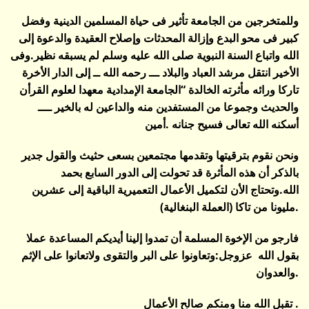
وللمتخرجين من الجامعة تأثير فى حياة المسلمين الدينية وفضل
كبير فى محو البدع وإزالة المحدثات وإصلاح العقيدة والدعوة إلى
الله واتباع السنة النبوية صلى الله عليه وسلم لم يسبقه نظير.وفى
الأخير انتقل مرشد العباد والبلاد ـــ رحمه الله ــ إلى الدار الأخرة
تاركا ورائه مأثرته الخالدة “الجامعة الإمدادية معهدا لعلوم القرأن
والحديث وجموعا من المستفدين منه والداعين له بالخير ــــ
أسكنه الله تعالى فسيح جنانه .أمين
ونحن نقوم بترقيتها وتقدمها مجتمعين بسعى حثيث والقول جدير
بالذكر أن هذه المأثرة قد تحولت إلى الدور السابع بحمد
الله.وتحتاج الأن لتكميل الأعمال التعميرية الباقية إلى عشرين
مليونا من تاكا (العملة البنغالية).
فارجو من الإخوة المسلمة أن تمدوا إلينا أيديكم المساعدة عملا
بقول الله عزوجل:وتعاونوا على البر والتقوى ولاتعانوا على الإثم
والعدوان.
تقبل الله منا ومنكم صالح الأعمال .