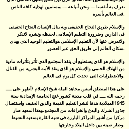
نعرف به أنفسنا ـــ ونحن أتباعه ـــ بمسلمين لهداية كافة الناس
فى العالم بأسره.
والإسلام طريق النجاح الحقيقى وبه ينال الإنسان النجاح الحقيقى
فى الدارين وضرورة التعليم الإسلامى لحفظه ونشره لاتنكر
ولاتعرض عنها لأن التعليم الإسلامى هوالتعليم الوحيد الذى يهدى
سكان العالم إلى طريق الحق عبر العصور.
والإسلام هو الذى يستطيع أن ينقذ المجتمع الذى تأثر بتأثرات مادية
من الهلاك الحتمى والإسلام هو الذى ينقذ الأمة البشرية من القتال
والاضطرابات التى تحدث كل يوم فى العالم.
على هذا المنطلق أسس مجاهد الملة شيخ الإسلام /أطهر على ــــ
رحمه الله ــــ في قلب مدينة كشور غنج الجامعة الإمدادية سنة
1945الميلادية هدفا لنشر التعليم القيمة والدين الحنيف واستئصال
جذور الشرك والبدع والخرافات من المجتمع.وهذا المعهد صار
مركزا من أشهر المراكز البارزة فى شبه القارة بسعيه النشيط
وطار صيته بين داخل البلاد وخارجها.