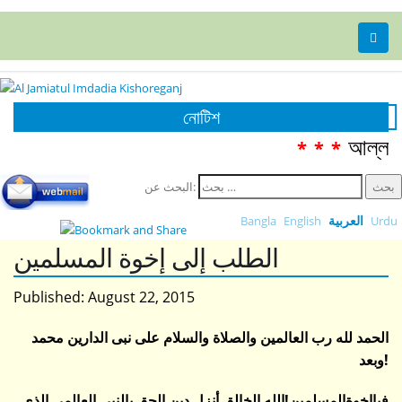
নোটিশ
আল্লামা
***
البحث عن:
العربية
Bangla
English
Urdu
الطلب إلى إخوة المسلمين
Published:
August 22, 2015
الحمد لله رب العالمين والصلاة والسلام على نبى الدارين محمد
وبعد!
فياإخوةالمسلمين!الله الخالق أنزل دين الحق بالنبى العالمى الذى