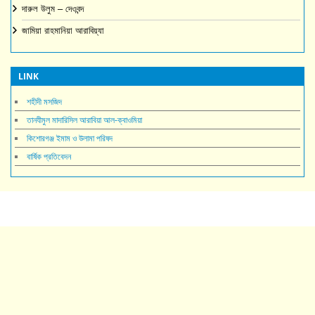
দারুল উলুম – দেওবন্দ
জামিয়া রাহমানিয়া আরাবিয়্যা
LINK
শহীদী মসজিদ
তানযীমুল মাদারিসিল আরাবিয়া আল-ক্বাওমিয়া
কিশোরগঞ্জ ইমাম ও উলামা পরিষদ
বার্ষিক প্রতিবেদন