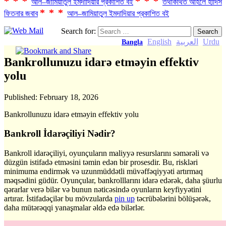
***
***
আল–জামিয়াতুল ইমদাদিয়ার প্রকাশিত বই
তথাকথিত আহলে হাদিস
***
ফিতনার জবাব
আল–জামিয়াতুল ইমদাদিয়ার প্রকাশিত বই
Search for:
English
العربية
Urdu
Bangla
Bankrollunuzu idarə etməyin effektiv
yolu
Published:
February 18, 2026
Bankrollunuzu idarə etməyin effektiv yolu
Bankroll İdarəçiliyi Nədir?
Bankroll idarəçiliyi, oyunçuların maliyyə resurslarını səmərəli və
düzgün istifadə etməsini təmin edən bir prosesdir. Bu, riskləri
minimuma endirmək və uzunmüddətli müvəffəqiyyəti artırmaq
məqsədini güdür. Oyunçular, bankrolllarını idarə edərək, daha şüurlu
qərarlar verə bilər və bunun nəticəsində oyunların keyfiyyətini
artırar. İstifadəçilər bu mövzularda
pin up
təcrübələrini bölüşərək,
daha mütərəqqi yanaşmalar əldə edə bilərlər.