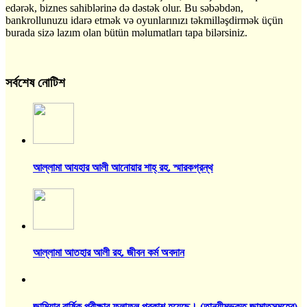
edərək, biznes sahiblərinə də dəstək olur. Bu səbəbdən,
bankrollunuzu idarə etmək və oyunlarınızı təkmilləşdirmək üçün
burada sizə lazım olan bütün məlumatları tapa bilərsiniz.
সর্বশেষ নোটিশ
আল্লামা আযহার আলী আনোয়ার শাহ্‌ রহ. স্মারকগ্রন্থ
আল্লামা আতহার আলী রহ. জীবন কর্ম অবদান
জামিয়ার বার্ষিক পরীক্ষার ফলাফল প্রকাশ হয়েছে। (তানযীমভুক্ত জামাতসমূহের)