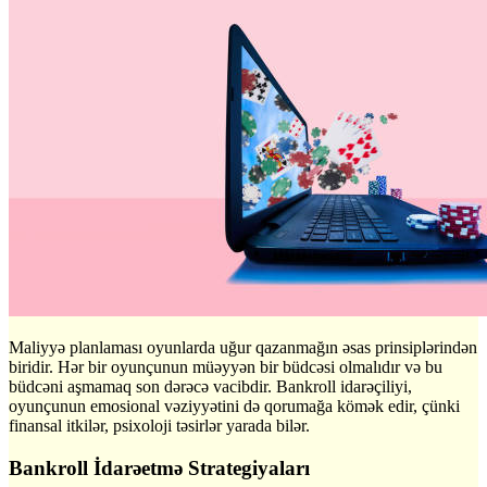
Maliyyə planlaması oyunlarda uğur qazanmağın əsas prinsiplərindən
biridir. Hər bir oyunçunun müəyyən bir büdcəsi olmalıdır və bu
büdcəni aşmamaq son dərəcə vacibdir. Bankroll idarəçiliyi,
oyunçunun emosional vəziyyətini də qorumağa kömək edir, çünki
finansal itkilər, psixoloji təsirlər yarada bilər.
Bankroll İdarəetmə Strategiyaları