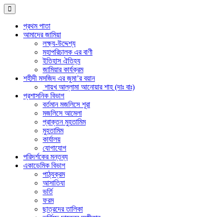
প্রথম পাতা
আমাদের জামিয়া
লক্ষ্য-উদ্দেশ্য
মহাপরিচালক এর বাণী
ইতিহাস ঐতিহ্য
জামিয়ার কার্যক্রম
শহীদী মসজিদ এর জুমা’র বয়ান
শায়খ আল্লামা আনোয়ার শাহ (দাঃ বাঃ)
প্রশাসনিক বিভাগ
বর্তমান মজলিসে শূরা
মজলিসে আমেলা
প্রাক্তন মুহতামিম
মুহতামিম
কার্যালয়
যোগাযোগ
পরিদর্শকের মন্তব্য
একাডেমিক বিভাগ
পাঠ্যক্রম
আসাতিযা
ভর্তি
ফরম
ছাত্রদের তালিকা