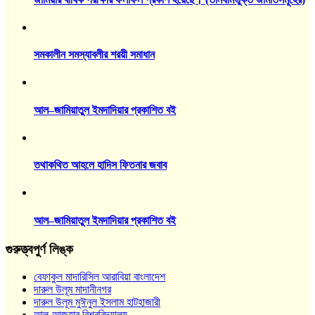
সমকালীন সমস্যাবলীর শরয়ী সমাধান
আল–জামিয়াতুল ইমদাদিয়ার প্রকাশিত বই
তথাকথিত আহলে হাদিস ফিতনার জবাব
আল–জামিয়াতুল ইমদাদিয়ার প্রকাশিত বই
গুরুত্ত্বপুর্ণ লিঙ্ক
বেফাকুল মাদারিসিল আরাবিয়া বাংলাদেশ
দারুল উলূম মাদানীনগর
দারুল উলূম মুঈনুল ইসলাম হাটহাজারী
আল-আজহার বিশ্ববিদ্যালয়