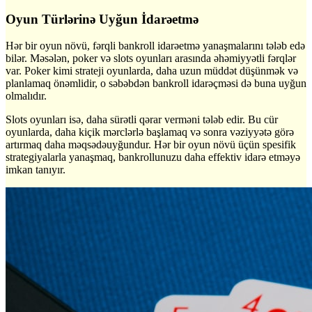
Oyun Türlərinə Uyğun İdarəetmə
Hər bir oyun növü, fərqli bankroll idarəetmə yanaşmalarını tələb edə
bilər. Məsələn, poker və slots oyunları arasında əhəmiyyətli fərqlər
var. Poker kimi strateji oyunlarda, daha uzun müddət düşünmək və
planlamaq önəmlidir, o səbəbdən bankroll idarəçməsi də buna uyğun
olmalıdır.
Slots oyunları isə, daha sürətli qərar verməni tələb edir. Bu cür
oyunlarda, daha kiçik mərclərlə başlamaq və sonra vəziyyətə görə
artırmaq daha məqsədəuyğundur. Hər bir oyun növü üçün spesifik
strategiyalarla yanaşmaq, bankrollunuzu daha effektiv idarə etməyə
imkan tanıyır.