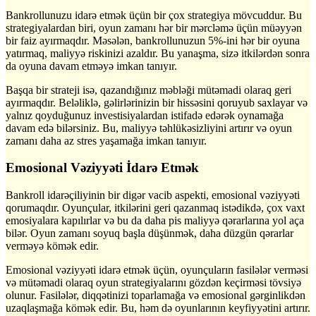
Bankrollunuzu idarə etmək üçün bir çox strategiya mövcuddur. Bu
strategiyalardan biri, oyun zamanı hər bir mərcləmə üçün müəyyən
bir faiz ayırmaqdır. Məsələn, bankrollunuzun 5%-ini hər bir oyuna
yatırmaq, maliyyə riskinizi azaldır. Bu yanaşma, sizə itkilərdən sonra
da oyuna davam etməyə imkan tanıyır.
Başqa bir strateji isə, qazandığınız məbləği mütəmadi olaraq geri
ayırmaqdır. Beləliklə, gəlirlərinizin bir hissəsini qoruyub saxlayar və
yalnız qoyduğunuz investisiyalardan istifadə edərək oynamağa
davam edə bilərsiniz. Bu, maliyyə təhlükəsizliyini artırır və oyun
zamanı daha az stres yaşamağa imkan tanıyır.
Emosional Vəziyyəti İdarə Etmək
Bankroll idarəçiliyinin bir digər vacib aspekti, emosional vəziyyəti
qorumaqdır. Oyunçular, itkilərini geri qazanmaq istədikdə, çox vaxt
emosiyalara kapılırlar və bu da daha pis maliyyə qərarlarına yol aça
bilər. Oyun zamanı soyuq başla düşünmək, daha düzgün qərarlar
verməyə kömək edir.
Emosional vəziyyəti idarə etmək üçün, oyunçuların fasilələr verməsi
və mütəmadi olaraq oyun strategiyalarını gözdən keçirməsi tövsiyə
olunur. Fasilələr, diqqətinizi toparlamağa və emosional gərginlikdən
uzaqlaşmağa kömək edir. Bu, həm də oyunlarının keyfiyyətini artırır.