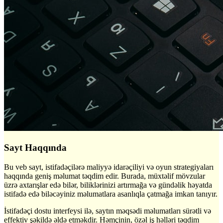
Sayt Haqqında
Bu veb sayt, istifadəçilərə maliyyə idarəçiliyi və oyun strategiyaları
haqqında geniş məlumat təqdim edir. Burada, müxtəlif mövzular
üzrə axtarışlar edə bilər, biliklərinizi artırmağa və gündəlik həyatda
istifadə edə biləcəyiniz məlumatlara asanlıqla çatmağa imkan tanıyır.
İstifadəçi dostu interfeysi ilə, saytın məqsədi məlumatları sürətli və
effektiv şəkildə əldə etməkdir. Həmçinin, özəl iş həlləri təqdim