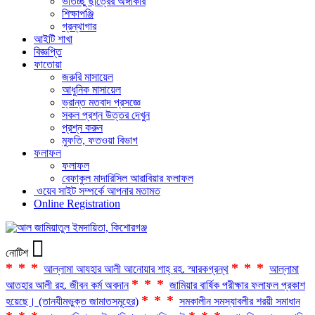
ভর্তিচ্ছু ছাত্রের অঙ্গীকার
শিক্ষাপঞ্জি
গ্রন্থাগার
আইটি শাখা
বিজ্ঞপ্তি
ফাতোয়া
জরুরি মাসায়েল
আধুনিক মাসায়েল
ভ্রান্ত মতবাদ প্রসজ্ঞে
সকল প্রশ্ন উত্তর দেখুন
প্রশ্ন করুন
মুফতি, ফতওয়া বিভাগ
ফলাফল
ফলাফল
বেফাকুল মাদারিসিল আরাবিয়ার ফলাফল
ওয়েব সাইট সম্পর্কে আপনার মতামত
Online Registration
নোটিশ
***
***
আল্লামা আযহার আলী আনোয়ার শাহ্‌ রহ. স্মারকগ্রন্থ
আল্লামা
***
আতহার আলী রহ. জীবন কর্ম অবদান
জামিয়ার বার্ষিক পরীক্ষার ফলাফল প্রকাশ
***
হয়েছে। (তানযীমভুক্ত জামাতসমূহের)
সমকালীন সমস্যাবলীর শরয়ী সমাধান