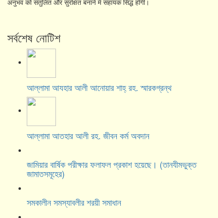
अनुभव को संतुलित और सुरक्षित बनाने में सहायक सिद्ध होगी।
সর্বশেষ নোটিশ
আল্লামা আযহার আলী আনোয়ার শাহ্‌ রহ. স্মারকগ্রন্থ
আল্লামা আতহার আলী রহ. জীবন কর্ম অবদান
জামিয়ার বার্ষিক পরীক্ষার ফলাফল প্রকাশ হয়েছে। (তানযীমভুক্ত
জামাতসমূহের)
সমকালীন সমস্যাবলীর শরয়ী সমাধান