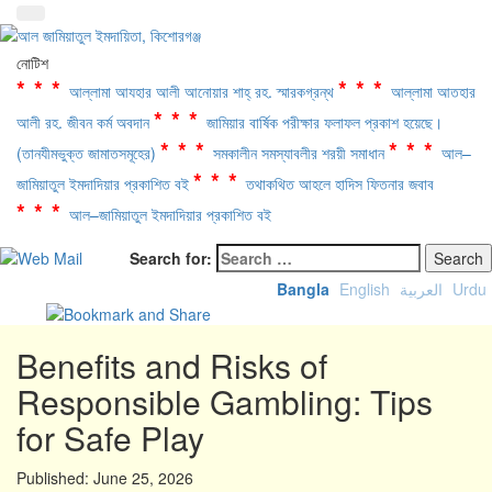
নোটিশ
***
***
আল্লামা আযহার আলী আনোয়ার শাহ্‌ রহ. স্মারকগ্রন্থ
আল্লামা আতহার
***
আলী রহ. জীবন কর্ম অবদান
জামিয়ার বার্ষিক পরীক্ষার ফলাফল প্রকাশ হয়েছে।
***
***
(তানযীমভুক্ত জামাতসমূহের)
সমকালীন সমস্যাবলীর শরয়ী সমাধান
আল–
***
জামিয়াতুল ইমদাদিয়ার প্রকাশিত বই
তথাকথিত আহলে হাদিস ফিতনার জবাব
***
আল–জামিয়াতুল ইমদাদিয়ার প্রকাশিত বই
Search for:
Bangla
English
العربية
Urdu
Benefits and Risks of
Responsible Gambling: Tips
for Safe Play
Published:
June 25, 2026