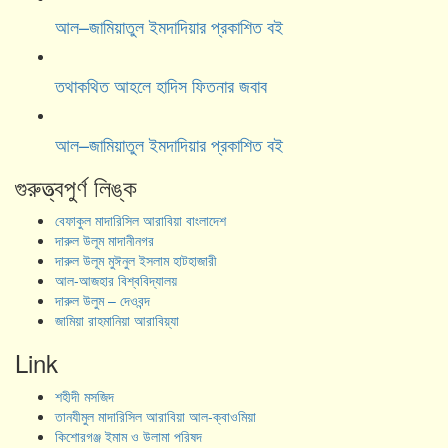
আল–জামিয়াতুল ইমদাদিয়ার প্রকাশিত বই
তথাকথিত আহলে হাদিস ফিতনার জবাব
আল–জামিয়াতুল ইমদাদিয়ার প্রকাশিত বই
গুরুত্ত্বপুর্ণ লিঙ্ক
বেফাকুল মাদারিসিল আরাবিয়া বাংলাদেশ
দারুল উলূম মাদানীনগর
দারুল উলূম মুঈনুল ইসলাম হাটহাজারী
আল-আজহার বিশ্ববিদ্যালয়
দারুল উলুম – দেওবন্দ
জামিয়া রাহমানিয়া আরাবিয়্যা
Link
শহীদী মসজিদ
তানযীমুল মাদারিসিল আরাবিয়া আল-ক্বাওমিয়া
কিশোরগঞ্জ ইমাম ও উলামা পরিষদ