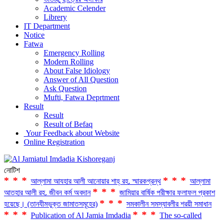
Academic Celender
Librery
IT Department
Notice
Fatwa
Emergency Rolling
Modern Rolling
About False Idiology
Answer of All Question
Ask Question
Mufti, Fatwa Deprtment
Result
Result
Result of Befaq
Your Feedback about Website
Online Registration
নোটিশ
***
***
আল্লামা আযহার আলী আনোয়ার শাহ্‌ রহ. স্মারকগ্রন্থ
আল্লামা
***
আতহার আলী রহ. জীবন কর্ম অবদান
জামিয়ার বার্ষিক পরীক্ষার ফলাফল প্রকাশ
***
হয়েছে। (তানযীমভুক্ত জামাতসমূহের)
সমকালীন সমস্যাবলীর শরয়ী সমাধান
***
***
Publication of Al Jamia Imdadia
The so-called