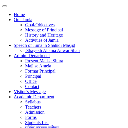
Home
Our Jamia
Goal-Objectives
Message of Principal
History and Heritage
Activities of Jamia
Speech of Juma in Shahidi Masjid
Shayekh Allama Anwar Shah
Admin. Department
Present Malise Shura
Majlise Amela
Formar Principal
Principal
Office
Contact
Visitor’s Message
Academic Department
Syllabus
Teachers
Admission
Forms
Students List
ভর্তিচ্ছু ছাত্রের অঙ্গীকার