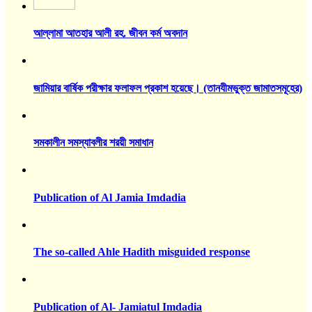
আল্লামা আতহার আলী রহ. জীবন কর্ম অবদান
জামিয়ার বার্ষিক পরীক্ষার ফলাফল প্রকাশ হয়েছে। (তানযীমভুক্ত জামাতসমূহের)
সমকালীন সমস্যাবলীর শরয়ী সমাধান
Publication of Al Jamia Imdadia
The so-called Ahle Hadith misguided response
Publication of Al- Jamiatul Imdadia