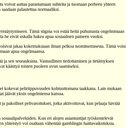
sta voivat auttaa parantamaan suhteita ja tuomaan perheen yhteen
a saadaan palautettua normaaliksi.
a eristäytymiseen. Tämä stigma voi estää heitä puhumasta ongelmistaan
utta he eivät uskalla hakea apua sosiaalisen paineen vuoksi.
et voisivat jakaa kokemuksiaan ilman pelkoa tuomitsemisesta. Tämä voisi
akemaan apua ongelmaansa.
stä ja sen seurauksista. Vastuullinen tiedottaminen ja tietämyksen
vat kääntyä toisten puoleen avun saamiseksi.
monet kokevat peliriippuvuuden kohtuuttomana taakkana. Lain mukaan
ajat jäävät yksin ongelmiensa kanssa.
ja pakolliset pelivaroitukset, jotka aktivoituvat, kun pelaaja häviää
sosiaalipalveluiden. Kun eri alojen asiantuntijat työskentelevät
n yhteistyö voi osaltaan vähentää gamblingin haittavaikutuksia.