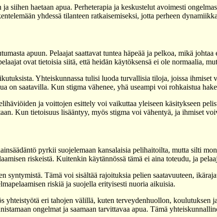
 ja siihen haetaan apua. Perheterapia ja keskustelut avoimesti ongelma
skentelemään yhdessä tilanteen ratkaisemiseksi, jotta perheen dynamiikk
utumasta apuun. Pelaajat saattavat tuntea häpeää ja pelkoa, mikä johta
pelaajat ovat tietoisia siitä, että heidän käytöksensä ei ole normaalia, m
utuksista. Yhteiskunnassa tulisi luoda turvallisia tiloja, joissa ihmis
 apua on saatavilla. Kun stigma vähenee, yhä useampi voi rohkaistua h
lihäviöiden ja voittojen esittely voi vaikuttaa yleiseen käsitykseen peli
aan. Kun tietoisuus lisääntyy, myös stigma voi vähentyä, ja ihmiset voi
insäädäntö pyrkii suojelemaan kansalaisia pelihaitoilta, mutta silti 
 pelaamisen riskeistä. Kuitenkin käytännössä tämä ei aina toteudu, ja pela
n syntymistä. Tämä voi sisältää rajoituksia pelien saatavuuteen, ikärajat 
apelaamisen riskiä ja suojella erityisesti nuoria aikuisia.
yhteistyötä eri tahojen välillä, kuten terveydenhuollon, koulutuksen ja 
unnistamaan ongelmat ja saamaan tarvittavaa apua. Tämä yhteiskunnalline