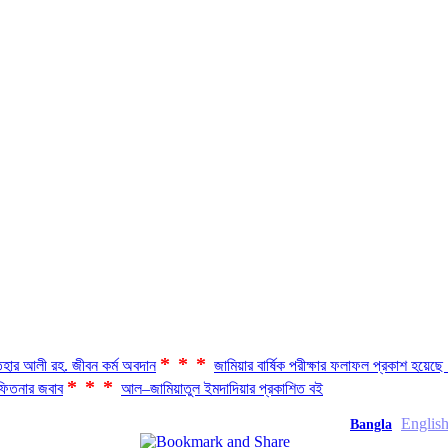
***
হার আলী রহ. জীবন কর্ম অবদান
জামিয়ার বার্ষিক পরীক্ষার ফলাফল প্রকাশ হয়ে
***
িতনার জবাব
আল–জামিয়াতুল ইমদাদিয়ার প্রকাশিত বই
Englis
Bangla