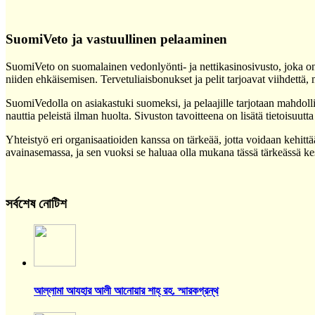
SuomiVeto ja vastuullinen pelaaminen
SuomiVeto on suomalainen vedonlyönti- ja nettikasinosivusto, joka on s
niiden ehkäisemisen. Tervetuliaisbonukset ja pelit tarjoavat viihdettä, m
SuomiVedolla on asiakastuki suomeksi, ja pelaajille tarjotaan mahdoll
nauttia peleistä ilman huolta. Sivuston tavoitteena on lisätä tietoisuutta 
Yhteistyö eri organisaatioiden kanssa on tärkeää, jotta voidaan kehit
avainasemassa, ja sen vuoksi se haluaa olla mukana tässä tärkeässä ke
সর্বশেষ নোটিশ
আল্লামা আযহার আলী আনোয়ার শাহ্‌ রহ. স্মারকগ্রন্থ