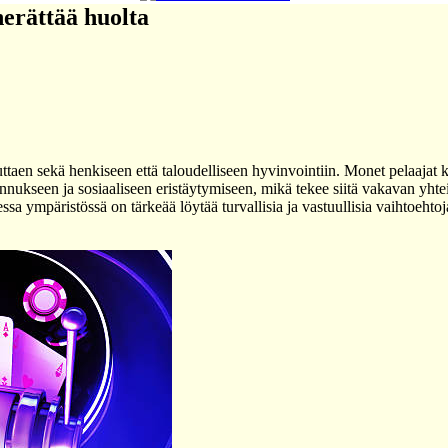
herättää huolta
aen sekä henkiseen että taloudelliseen hyvinvointiin. Monet pelaajat kok
nnukseen ja sosiaaliseen eristäytymiseen, mikä tekee siitä vakavan yhte
ssa ympäristössä on tärkeää löytää turvallisia ja vastuullisia vaihtoehto