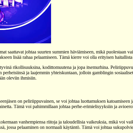
lmat saattavat johtaa suurten summien häviämiseen, mikä puolestaan vai
een lisää rahaa pelaamiseen. Tämä kierre voi olla erityisen haitallista n
ntyvinä rikollisuuksina, kodittomuutena ja jopa itsemurhina. Peliriippuv
 perheisiinsä ja laajemmin yhteiskuntaan, jolloin gamblingin sosiaalise
än oleviin ihmisiin.
rheenjäsen on peliriippuvainen, se voi johtaa luottamuksen katoamiseen j
painetta. Tämä voi pahimmillaan johtaa perhe-erimielisyyksiin ja avioeroi
okemaan vanhempiensa riitoja ja taloudellisia vaikeuksia, mikä voi vaik
stössä, jossa pelaaminen on normaali käytäntö. Tämä voi johtaa sukupolv