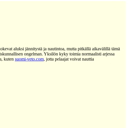
evat aluksi jännitystä ja nautintoa, mutta pitkällä aikavälillä tämä
iskunnallisen ongelman. Yksilön kyky toimia normaalisti arjessa
ja, kuten
suomi-veto.com
, jotta pelaajat voivat nauttia