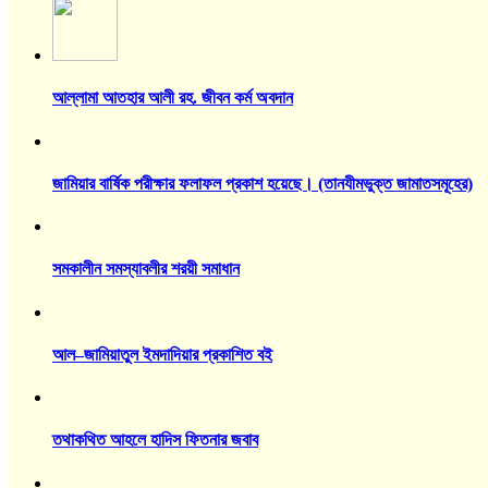
আল্লামা আতহার আলী রহ. জীবন কর্ম অবদান
জামিয়ার বার্ষিক পরীক্ষার ফলাফল প্রকাশ হয়েছে। (তানযীমভুক্ত জামাতসমূহের)
সমকালীন সমস্যাবলীর শরয়ী সমাধান
আল–জামিয়াতুল ইমদাদিয়ার প্রকাশিত বই
তথাকথিত আহলে হাদিস ফিতনার জবাব