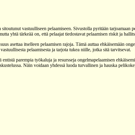
itoutunut vastuulliseen pelaamiseen. Sivustolla pyritään tarjoamaan pel
utta yhtä tärkeää on, että pelaajat tiedostavat pelaamisen riskit ja halli
isuus asettaa itselleen pelaamisen rajoja. Tämä auttaa ehkäisemään onge
vastuullisesta pelaamisesta ja tarjota tukea niille, jotka sitä tarvitsevat.
tää entistä parempia työkaluja ja resursseja ongelmapelaamisen ehkäise
skustelussa. Näin voidaan yhdessä luoda turvallinen ja hauska pelikoke