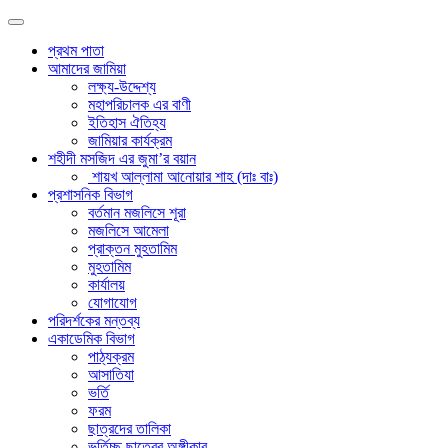
প্রথম পাতা
আমাদের জামিয়া
লক্ষ্য-উদ্দেশ্য
মহাপরিচালক এর বাণী
ইতিহাস ঐতিহ্য
জামিয়ার কার্যক্রম
শহীদী মসজিদ এর জুমা’র বয়ান
শায়খ আল্লামা আনোয়ার শাহ (দাঃ বাঃ)
প্রশাসনিক বিভাগ
বর্তমান মজলিসে শূরা
মজলিসে আমেলা
প্রাক্তন মুহতামিম
মুহতামিম
কার্যালয়
যোগাযোগ
পরিদর্শকের মন্তব্য
একাডেমিক বিভাগ
পাঠ্যক্রম
আসাতিযা
ভর্তি
ফরম
ছাত্রদের তালিকা
ভর্তিচ্ছু ছাত্রের অঙ্গীকার