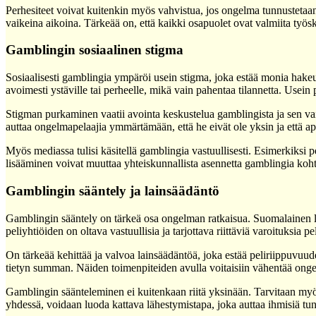
Perhesiteet voivat kuitenkin myös vahvistua, jos ongelma tunnustetaan
vaikeina aikoina. Tärkeää on, että kaikki osapuolet ovat valmiita työ
Gamblingin sosiaalinen stigma
Sosiaalisesti gamblingia ympäröi usein stigma, joka estää monia hake
avoimesti ystäville tai perheelle, mikä vain pahentaa tilannetta. Usein 
Stigman purkaminen vaatii avointa keskustelua gamblingista ja sen vaik
auttaa ongelmapelaajia ymmärtämään, että he eivät ole yksin ja että
Myös mediassa tulisi käsitellä gamblingia vastuullisesti. Esimerkiksi pe
lisääminen voivat muuttaa yhteiskunnallista asennetta gamblingia koht
Gamblingin sääntely ja lainsäädäntö
Gamblingin sääntely on tärkeä osa ongelman ratkaisua. Suomalainen la
peliyhtiöiden on oltava vastuullisia ja tarjottava riittäviä varoituksia
On tärkeää kehittää ja valvoa lainsäädäntöä, joka estää peliriippuvuude
tietyn summan. Näiden toimenpiteiden avulla voitaisiin vähentää ongelm
Gamblingin säänteleminen ei kuitenkaan riitä yksinään. Tarvitaan myös 
yhdessä, voidaan luoda kattava lähestymistapa, joka auttaa ihmisiä t