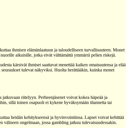
kuttaa ihmisen elämänlaatuun ja taloudelliseen turvallisuuteen. Monet
uorille aikuisille, jotka eivät välttämättä ymmärrä pelien riskejä.
uudesta kärsivät ihmiset saattavat menettää kaiken omaisuutensa ja elää
t seuraukset tulevat näkyviksi. Huolta herättääkin, kuinka monet
a jatkuvaan riitelyyn. Perheenjäsenet voivat kokea häpeää ja
hin, sillä toinen osapuoli ei kykene hyväksymään tilannetta tai
uttaa heidän kehitykseensä ja hyvinvointiinsa. Lapset voivat kehittää
ien väliseen ongelmaan, jossa gambling jatkuu tulevaisuudessakin.