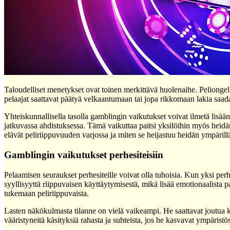
Taloudelliset menetykset ovat toinen merkittävä huolenaihe. Pelionge
pelaajat saattavat päätyä velkaantumaan tai jopa rikkomaan lakia saadaks
Yhteiskunnallisella tasolla gamblingin vaikutukset voivat ilmetä lisää
jatkuvassa ahdistuksessa. Tämä vaikuttaa paitsi yksilöihin myös heidän
elävät peliriippuvuuden varjossa ja miten se heijastuu heidän ympärillä
Gamblingin vaikutukset perhesiteisiin
Pelaamisen seuraukset perhesiteille voivat olla tuhoisia. Kun yksi pe
syyllisyyttä riippuvaisen käyttäytymisestä, mikä lisää emotionaalista 
tukemaan peliriippuvaista.
Lasten näkökulmasta tilanne on vielä vaikeampi. He saattavat joutua k
vääristyneitä käsityksiä rahasta ja suhteista, jos he kasvavat ympäri