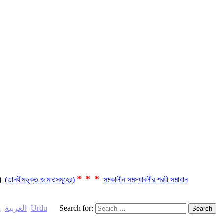
***
ছে। (তানযীমভুক্ত জামাতসমূহের)
সমকালীন সমস্যাবলীর শরয়ী সমাধান
h
العربية
Urdu
Search for: