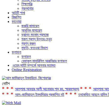
শিক্ষাপঞ্জি
গ্রন্থাগার
আইটি শাখা
বিজ্ঞপ্তি
ফাতোয়া
জরুরি মাসায়েল
আধুনিক মাসায়েল
ভ্রান্ত মতবাদ প্রসজ্ঞে
সকল প্রশ্ন উত্তর দেখুন
প্রশ্ন করুন
মুফতি, ফতওয়া বিভাগ
ফলাফল
ফলাফল
বেফাকুল মাদারিসিল আরাবিয়ার ফলাফল
ওয়েব সাইট সম্পর্কে আপনার মতামত
Online Registration
নোটিশ
***
***
আল্লামা আযহার আলী আনোয়ার শাহ্‌ রহ. স্মারকগ্রন্থ
আল্লামা আত
***
***
আল–জামিয়াতুল ইমদাদিয়ার প্রকাশিত বই
তথাকথিত আহলে হাদিস ফ