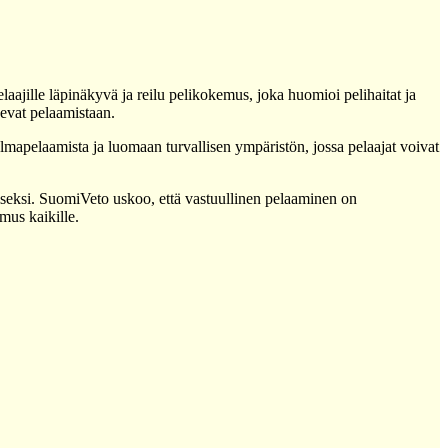
aajille läpinäkyvä ja reilu pelikokemus, joka huomioi pelihaitat ja
tsevat pelaamistaan.
lmapelaamista ja luomaan turvallisen ympäristön, jossa pelaajat voivat
miseksi. SuomiVeto uskoo, että vastuullinen pelaaminen on
mus kaikille.