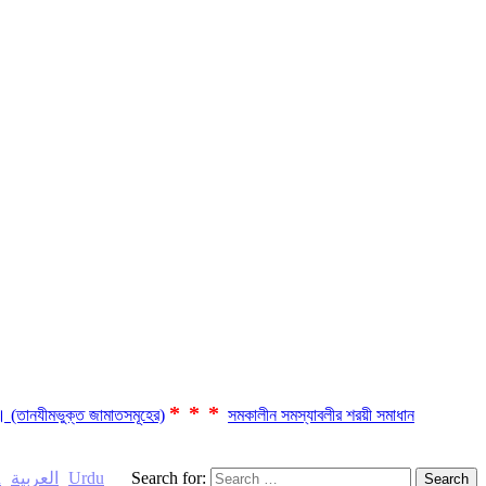
***
ছে। (তানযীমভুক্ত জামাতসমূহের)
সমকালীন সমস্যাবলীর শরয়ী সমাধান
h
العربية
Urdu
Search for: