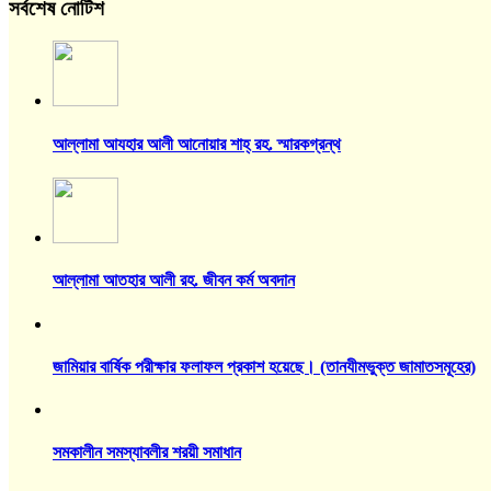
সর্বশেষ নোটিশ
আল্লামা আযহার আলী আনোয়ার শাহ্‌ রহ. স্মারকগ্রন্থ
আল্লামা আতহার আলী রহ. জীবন কর্ম অবদান
জামিয়ার বার্ষিক পরীক্ষার ফলাফল প্রকাশ হয়েছে। (তানযীমভুক্ত জামাতসমূহের)
সমকালীন সমস্যাবলীর শরয়ী সমাধান