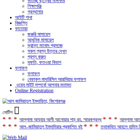
ভর্তিচ্ছু ছাত্রের অঙ্গীকার
শিক্ষাপঞ্জি
গ্রন্থাগার
আইটি শাখা
বিজ্ঞপ্তি
ফাতোয়া
জরুরি মাসায়েল
আধুনিক মাসায়েল
ভ্রান্ত মতবাদ প্রসজ্ঞে
সকল প্রশ্ন উত্তর দেখুন
প্রশ্ন করুন
মুফতি, ফতওয়া বিভাগ
ফলাফল
ফলাফল
বেফাকুল মাদারিসিল আরাবিয়ার ফলাফল
ওয়েব সাইট সম্পর্কে আপনার মতামত
Online Registration
নোটিশ
***
***
আল্লামা আযহার আলী আনোয়ার শাহ্‌ রহ. স্মারকগ্রন্থ
আল্লামা আত
***
***
আল–জামিয়াতুল ইমদাদিয়ার প্রকাশিত বই
তথাকথিত আহলে হাদিস ফ