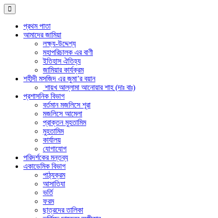
প্রথম পাতা
আমাদের জামিয়া
লক্ষ্য-উদ্দেশ্য
মহাপরিচালক এর বাণী
ইতিহাস ঐতিহ্য
জামিয়ার কার্যক্রম
শহীদী মসজিদ এর জুমা’র বয়ান
শায়খ আল্লামা আনোয়ার শাহ (দাঃ বাঃ)
প্রশাসনিক বিভাগ
বর্তমান মজলিসে শূরা
মজলিসে আমেলা
প্রাক্তন মুহতামিম
মুহতামিম
কার্যালয়
যোগাযোগ
পরিদর্শকের মন্তব্য
একাডেমিক বিভাগ
পাঠ্যক্রম
আসাতিযা
ভর্তি
ফরম
ছাত্রদের তালিকা