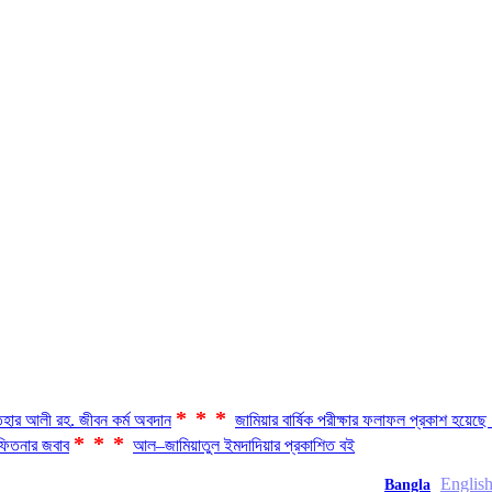
***
হার আলী রহ. জীবন কর্ম অবদান
জামিয়ার বার্ষিক পরীক্ষার ফলাফল প্রকাশ হয়ে
***
িতনার জবাব
আল–জামিয়াতুল ইমদাদিয়ার প্রকাশিত বই
Englis
Bangla