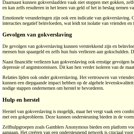
Daarnaast kunnen gokverslaafden vaak niet stoppen met gokken, zelfs 
en kan zelfs resulteren in het lenen van geld of het in beslag nemen 
Emotionele veranderingen zijn ook een indicatie van gokverslaving. 
interacties negatief beïnvloeden, wat leidt tot isolatie van vrienden 
Gevolgen van gokverslaving
De gevolgen van gokverslaving kunnen verstrekkend zijn en beïnvloed
mensen hun spaargeld en zelfs hun huis verliezen aan gokschulden. Dit
Naast financiële verliezen kan gokverslaving ook ernstige gevolgen 
depressie of angststoornissen. Dit kan hen verder isoleren van de maa
Relaties lijden ook onder gokverslaving. Het vertrouwen van vriende
kunnen een diepgaande impact hebben op de algehele levenskwaliteit
nodige stappen ondernemen om herstel te bevorderen.
Hulp en herstel
Herstel van gokverslaving is mogelijk, maar het vergt vaak een combina
met een gokprobleem. Deze kunnen ondersteuning bieden in de vorm v
Zelfhulpgroepen zoals Gamblers Anonymous bieden een platform voor m
aangaan. Het creëren van een ondersteunend netwerk is cruciaal voor 