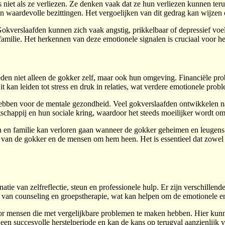
niet als ze verliezen. Ze denken vaak dat ze hun verliezen kunnen teru
van waardevolle bezittingen. Het vergoelijken van dit gedrag kan wijzen
Gokverslaafden kunnen zich vaak angstig, prikkelbaar of depressief vo
en familie. Het herkennen van deze emotionele signalen is cruciaal voor 
en niet alleen de gokker zelf, maar ook hun omgeving. Financiële prob
 kan leiden tot stress en druk in relaties, wat verdere emotionele pro
hebben voor de mentale gezondheid. Veel gokverslaafden ontwikkelen n
tschappij en hun sociale kring, waardoor het steeds moeilijker wordt om
n en familie kan verloren gaan wanneer de gokker geheimen en leugens 
 van de gokker en de mensen om hem heen. Het is essentieel dat zowel
tie van zelfreflectie, steun en professionele hulp. Er zijn verschillen
an counseling en groepstherapie, wat kan helpen om de emotionele en 
ensen die met vergelijkbare problemen te maken hebben. Hier kunnen z
een succesvolle herstelperiode en kan de kans op terugval aanzienlijk 