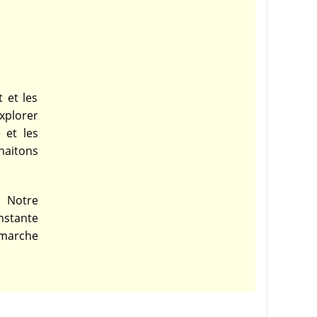
 et les
xplorer
 et les
haitons
. Notre
nstante
émarche