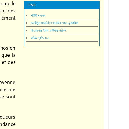
omme le
LINK
ant des
শহীদী মসজিদ
élément
তানযীমুল মাদারিসিল আরাবিয়া আল-ক্বাওমিয়া
কিশোরগঞ্জ ইমাম ও উলামা পরিষদ
বার্ষিক প্রতিবেদন
sinos en
 que la
s et des
moyenne
oles de
 se sont
joueurs
endance