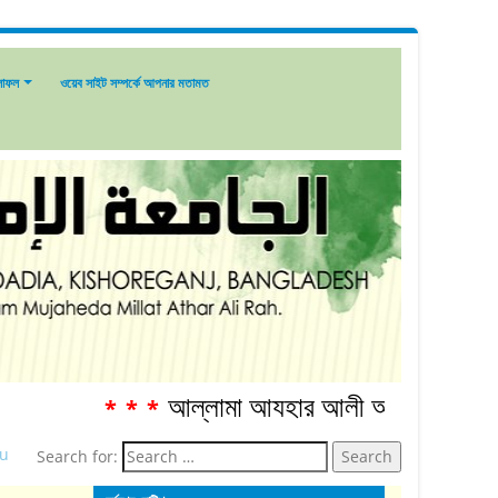
লাফল
ওয়েব সাইট সম্পর্কে আপনার মতামত
আল্লামা আযহার আলী আনোয়ার শাহ্‌ রহ. স্মার
***
u
Search for: