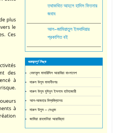
তথাকথিত আহলে হাদিস ফিতনার
জবাব
 de plus
vers le
আল–জামিয়াতুল ইমদাদিয়ার
es. Ces
প্রকাশিত বই
গুরুত্ত্বপুর্ণ লিঙ্ক
tivités
ent des
বেফাকুল মাদারিসিল আরাবিয়া বাংলাদেশ
mencé à
দারুল উলূম মাদানীনগর
 risque.
দারুল উলূম মুঈনুল ইসলাম হাটহাজারী
 joueurs
আল-আজহার বিশ্ববিদ্যালয়
ments à
দারুল উলুম – দেওবন্দ
création
জামিয়া রাহমানিয়া আরাবিয়্যা