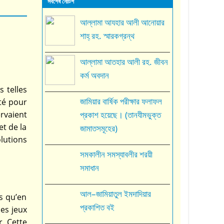
সর্বশেষ নোটিশ
আল্লামা আযহার আলী আনোয়ার
শাহ্‌ রহ. স্মারকগ্রন্থ
আল্লামা আতহার আলী রহ. জীবন
কর্ম অবদান
s telles
জামিয়ার বার্ষিক পরীক্ষার ফলাফল
été pour
ervaient
প্রকাশ হয়েছে। (তানযীমভুক্ত
et de la
জামাতসমূহের)
lutions
সমকালীন সমস্যাবলীর শরয়ী
সমাধান
আল–জামিয়াতুল ইমদাদিয়ার
s qu’en
প্রকাশিত বই
des jeux
r. Cette