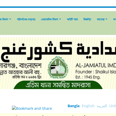
িক বিভাগ
পরিদর্শকের মন্তব্য
একাডেমিক বিভাগ
আইটি শাখা
বিজ্ঞপ্তি
ফাতোয়া
ফ
Bangla
English
العربية
Urd