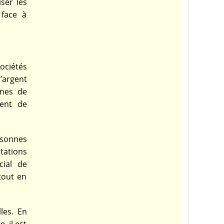
ser les
 face à
ociétés
’argent
gnes de
rent de
rsonnes
tations
cial de
tout en
les. En