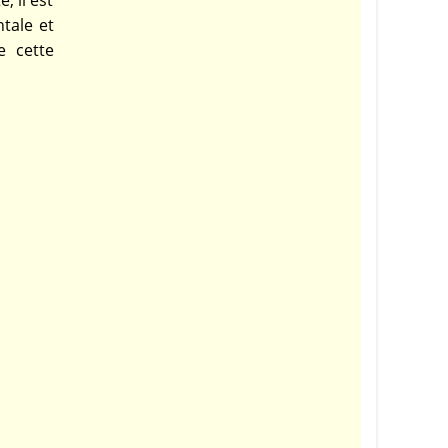
 il est
tale et
e cette