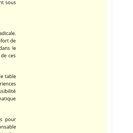
nt sous
dicale.
nfort de
dans le
 de ces
de table
riences
ibilité
matique
ns pour
ponsable