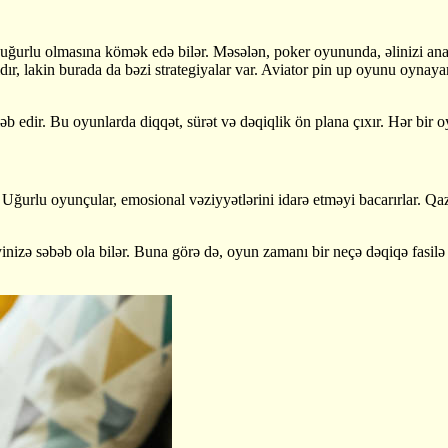
 uğurlu olmasına kömək edə bilər. Məsələn, poker oyununda, əlinizi anal
dır, lakin burada da bəzi strategiyalar var. Aviator pin up oyunu oyna
ələb edir. Bu oyunlarda diqqət, sürət və dəqiqlik ön plana çıxır. Hər bi
Uğurlu oyunçular, emosional vəziyyətlərini idarə etməyi bacarırlar. Qa
əyinizə səbəb ola bilər. Buna görə də, oyun zamanı bir neçə dəqiqə fasil