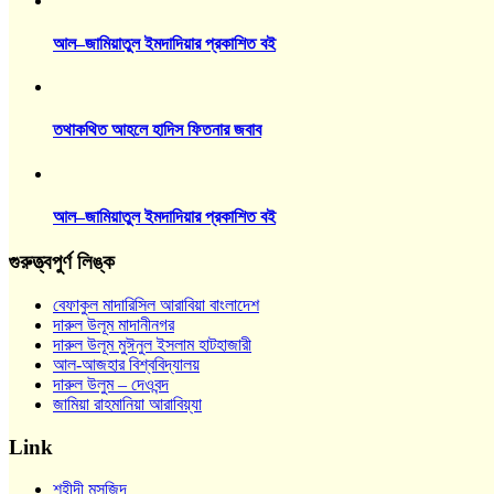
আল–জামিয়াতুল ইমদাদিয়ার প্রকাশিত বই
তথাকথিত আহলে হাদিস ফিতনার জবাব
আল–জামিয়াতুল ইমদাদিয়ার প্রকাশিত বই
গুরুত্ত্বপুর্ণ লিঙ্ক
বেফাকুল মাদারিসিল আরাবিয়া বাংলাদেশ
দারুল উলূম মাদানীনগর
দারুল উলূম মুঈনুল ইসলাম হাটহাজারী
আল-আজহার বিশ্ববিদ্যালয়
দারুল উলুম – দেওবন্দ
জামিয়া রাহমানিয়া আরাবিয়্যা
Link
শহীদী মসজিদ