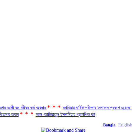
***
হার আলী রহ. জীবন কর্ম অবদান
জামিয়ার বার্ষিক পরীক্ষার ফলাফল প্রকাশ হয়ে
***
িতনার জবাব
আল–জামিয়াতুল ইমদাদিয়ার প্রকাশিত বই
Englis
Bangla