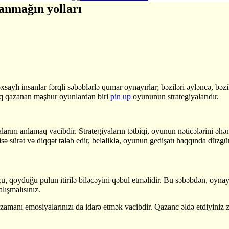
zanmağın yolları
aylı insanlar fərqli səbəblərlə qumar oynayırlar; bəziləri əyləncə, bəz
lıq qazanan məşhur oyunlardan biri
pin up
oyununun strategiyalarıdır.
ını anlamaq vacibdir. Strategiyaların tətbiqi, oyunun nəticələrini əhəm
isə sürət və diqqət tələb edir, beləliklə, oyunun gedişatı haqqında düzgü
unçu, qoyduğu pulun itirilə biləcəyini qəbul etməlidir. Bu səbəbdən, o
ışmalısınız.
 zamanı emosiyalarınızı da idarə etmək vacibdir. Qazanc əldə etdiyiniz