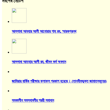
সর্বশেষ নোটিশ
আল্লামা আযহার আলী আনোয়ার শাহ্‌ রহ. স্মারকগ্রন্থ
আল্লামা আতহার আলী রহ. জীবন কর্ম অবদান
জামিয়ার বার্ষিক পরীক্ষার ফলাফল প্রকাশ হয়েছে। (তানযীমভুক্ত জামাতসমূহের)
সমকালীন সমস্যাবলীর শরয়ী সমাধান