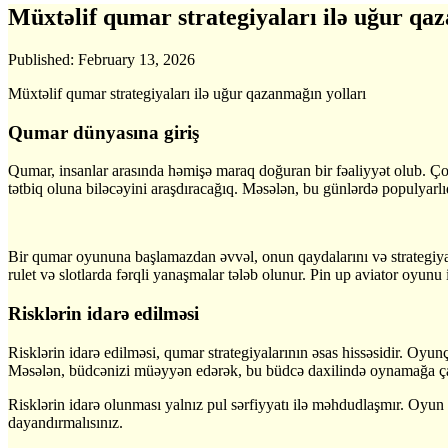
Müxtəlif qumar strategiyaları ilə uğur qa
Published:
February 13, 2026
Müxtəlif qumar strategiyaları ilə uğur qazanmağın yolları
Qumar dünyasına giriş
Qumar, insanlar arasında həmişə maraq doğuran bir fəaliyyət olub. Çoxs
tətbiq oluna biləcəyini araşdıracağıq. Məsələn, bu günlərdə populyar
Bir qumar oyununa başlamazdan əvvəl, onun qaydalarını və strategiyalar
rulet və slotlarda fərqli yanaşmalar tələb olunur. Pin up aviator oyunu 
Risklərin idarə edilməsi
Risklərin idarə edilməsi, qumar strategiyalarının əsas hissəsidir. Oy
Məsələn, büdcənizi müəyyən edərək, bu büdcə daxilində oynamağa çal
Risklərin idarə olunması yalnız pul sərfiyyatı ilə məhdudlaşmır. Oyun
dayandırmalısınız.