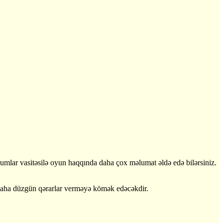
umlar vasitəsilə oyun haqqında daha çox məlumat əldə edə bilərsiniz.
ı daha düzgün qərarlar verməyə kömək edəcəkdir.