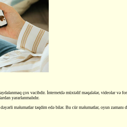
dalanmaq çox vacibdir. İnternetdə müxtəlif məqalələr, videolar və for
lardan yararlanmalıdır.
sizə dəyərli məlumatlar təqdim edə bilər. Bu cür məlumatlar, oyun zaman