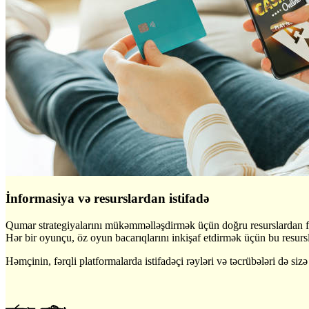
İnformasiya və resurslardan istifadə
Qumar strategiyalarını mükəmməlləşdirmək üçün doğru resurslardan fay
Hər bir oyunçu, öz oyun bacarıqlarını inkişaf etdirmək üçün bu resurs
Həmçinin, fərqli platformalarda istifadəçi rəyləri və təcrübələri də 