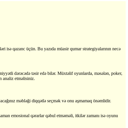
iləri isə qazanc üçün. Bu yazıda müasir qumar strategiyalarının necə
iyyətli dərəcədə təsir edə bilər. Müxtəlif oyunlarda, məsələn, poker,
n analiz etməlisiniz.
ynayacağınız məbləği diqqətlə seçmək və onu aşmamaq önəmlidir.
 zaman emosional qərarlar qəbul etməməli, itkilər zamanı isə oyunu