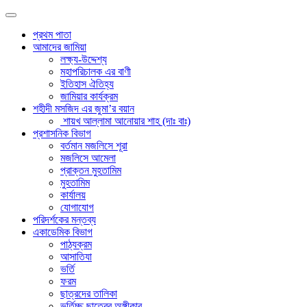
প্রথম পাতা
আমাদের জামিয়া
লক্ষ্য-উদ্দেশ্য
মহাপরিচালক এর বাণী
ইতিহাস ঐতিহ্য
জামিয়ার কার্যক্রম
শহীদী মসজিদ এর জুমা’র বয়ান
শায়খ আল্লামা আনোয়ার শাহ (দাঃ বাঃ)
প্রশাসনিক বিভাগ
বর্তমান মজলিসে শূরা
মজলিসে আমেলা
প্রাক্তন মুহতামিম
মুহতামিম
কার্যালয়
যোগাযোগ
পরিদর্শকের মন্তব্য
একাডেমিক বিভাগ
পাঠ্যক্রম
আসাতিযা
ভর্তি
ফরম
ছাত্রদের তালিকা
ভর্তিচ্ছু ছাত্রের অঙ্গীকার