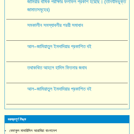
জামিয়ার বার্ষিক পরীক্ষার ফলাফল প্রকাশ হয়েছে। (তানযীমভুক্ত
জামাতসমূহের)
সমকালীন সমস্যাবলীর শরয়ী সমাধান
আল–জামিয়াতুল ইমদাদিয়ার প্রকাশিত বই
তথাকথিত আহলে হাদিস ফিতনার জবাব
আল–জামিয়াতুল ইমদাদিয়ার প্রকাশিত বই
গুরুত্ত্বপুর্ণ লিঙ্ক
বেফাকুল মাদারিসিল আরাবিয়া বাংলাদেশ