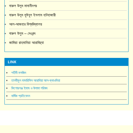
দারুল উলূম মাদানীনগর
দারুল উলূম মুঈনুল ইসলাম হাটহাজারী
আল-আজহার বিশ্ববিদ্যালয়
দারুল উলুম – দেওবন্দ
জামিয়া রাহমানিয়া আরাবিয়্যা
LINK
শহীদী মসজিদ
তানযীমুল মাদারিসিল আরাবিয়া আল-ক্বাওমিয়া
কিশোরগঞ্জ ইমাম ও উলামা পরিষদ
বার্ষিক প্রতিবেদন