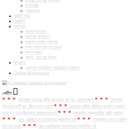
ভর্তিচ্ছু ছাত্রের অঙ্গীকার
শিক্ষাপঞ্জি
গ্রন্থাগার
আইটি শাখা
বিজ্ঞপ্তি
ফাতোয়া
জরুরি মাসায়েল
আধুনিক মাসায়েল
ভ্রান্ত মতবাদ প্রসজ্ঞে
সকল প্রশ্ন উত্তর দেখুন
প্রশ্ন করুন
মুফতি, ফতওয়া বিভাগ
ফলাফল
বেফাকুল মাদারিসিল আরাবিয়ার ফলাফল
Online Registration
নোটিশ
***
***
আল্লামা আযহার আলী আনোয়ার শাহ্‌ রহ. স্মারকগ্রন্থ
আল্লামা
***
আতহার আলী রহ. জীবন কর্ম অবদান
জামিয়ার বার্ষিক পরীক্ষার ফলাফল প্রকাশ
***
হয়েছে। (তানযীমভুক্ত জামাতসমূহের)
সমকালীন সমস্যাবলীর শরয়ী সমাধান
***
***
আল–জামিয়াতুল ইমদাদিয়ার প্রকাশিত বই
তথাকথিত আহলে হাদিস
***
ফিতনার জবাব
আল–জামিয়াতুল ইমদাদিয়ার প্রকাশিত বই