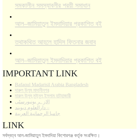
সমকালীন সমস্যাবলীর শরয়ী সমাধান
আল–জামিয়াতুল ইমদাদিয়ার প্রকাশিত বই
তথাকথিত আহলে হাদিস ফিতনার জবাব
আল–জামিয়াতুল ইমদাদিয়ার প্রকাশিত বই
IMPORTANT LINK
Bafaqul Madarisil Arabia Bangladesh
দারুল উলূম মাদানীনগর
দারুল উলূম মুঈনুল ইসলাম হাটহাজারী
الازہر یونیورسٹی
دارالعلوم دیوبند –
جاميا الرحمانية العربية
LINK
সর্বস্বত্ব আল-জামিয়াতুল ইমদাদিয়া কিশোরগঞ্জ কর্তৃক সংরক্ষিত।