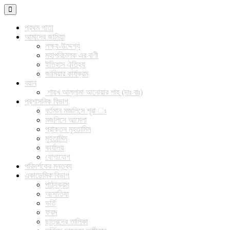
প্রথম পাতা
আমাদের জামিয়া
লক্ষ্য-উদ্দেশ্য
মহাপরিচালক এর বাণী
ইতিহাস ঐতিহ্য
জামিয়ার কার্যক্রম
বয়ান
শায়খ আল্লামা আনোয়ার শাহ (দাঃ বাঃ)
প্রশাসনিক বিভাগ
বর্তমান মজলিসে শূরা ঃ
মজলিসে আমেলা
প্রাক্তন মুহতামিম
মুহতামিম
কার্যালয়
যোগাযোগ
পরিদর্শকের মন্তব্য
একাডেমিক বিভাগ
পাঠ্যক্রম
আসাতিযা
ভর্তি
ফরম
ছাত্রদের তালিকা