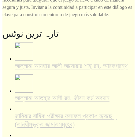
segura y justa. Invitar a la comunidad a participar en este diálogo es
clave para construir un entorno de juego más saludable.
تازہ ترین نوٹس
আল্লামা আযহার আলী আনোয়ার শাহ্‌ রহ. স্মারকগ্রন্থ
আল্লামা আতহার আলী রহ. জীবন কর্ম অবদান
জামিয়ার বার্ষিক পরীক্ষার ফলাফল প্রকাশ হয়েছে।
(তানযীমভুক্ত জামাতসমূহের)