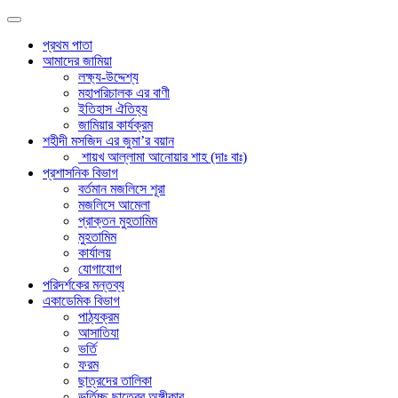
প্রথম পাতা
আমাদের জামিয়া
লক্ষ্য-উদ্দেশ্য
মহাপরিচালক এর বাণী
ইতিহাস ঐতিহ্য
জামিয়ার কার্যক্রম
শহীদী মসজিদ এর জুমা’র বয়ান
শায়খ আল্লামা আনোয়ার শাহ (দাঃ বাঃ)
প্রশাসনিক বিভাগ
বর্তমান মজলিসে শূরা
মজলিসে আমেলা
প্রাক্তন মুহতামিম
মুহতামিম
কার্যালয়
যোগাযোগ
পরিদর্শকের মন্তব্য
একাডেমিক বিভাগ
পাঠ্যক্রম
আসাতিযা
ভর্তি
ফরম
ছাত্রদের তালিকা
ভর্তিচ্ছু ছাত্রের অঙ্গীকার