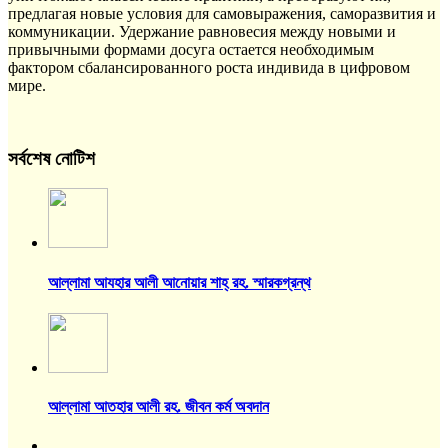
предлагая новые условия для самовыражения, саморазвития и
коммуникации. Удержание равновесия между новыми и
привычными формами досуга остается необходимым
фактором сбалансированного роста индивида в цифровом
мире.
সর্বশেষ নোটিশ
আল্লামা আযহার আলী আনোয়ার শাহ্‌ রহ. স্মারকগ্রন্থ
আল্লামা আতহার আলী রহ. জীবন কর্ম অবদান