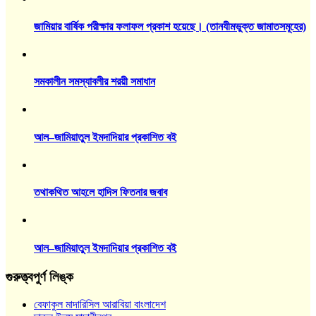
জামিয়ার বার্ষিক পরীক্ষার ফলাফল প্রকাশ হয়েছে। (তানযীমভুক্ত জামাতসমূহের)
সমকালীন সমস্যাবলীর শরয়ী সমাধান
আল–জামিয়াতুল ইমদাদিয়ার প্রকাশিত বই
তথাকথিত আহলে হাদিস ফিতনার জবাব
আল–জামিয়াতুল ইমদাদিয়ার প্রকাশিত বই
গুরুত্ত্বপুর্ণ লিঙ্ক
বেফাকুল মাদারিসিল আরাবিয়া বাংলাদেশ