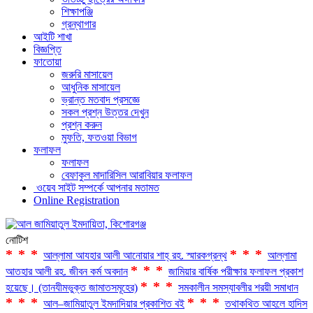
শিক্ষাপঞ্জি
গ্রন্থাগার
আইটি শাখা
বিজ্ঞপ্তি
ফাতোয়া
জরুরি মাসায়েল
আধুনিক মাসায়েল
ভ্রান্ত মতবাদ প্রসজ্ঞে
সকল প্রশ্ন উত্তর দেখুন
প্রশ্ন করুন
মুফতি, ফতওয়া বিভাগ
ফলাফল
ফলাফল
বেফাকুল মাদারিসিল আরাবিয়ার ফলাফল
ওয়েব সাইট সম্পর্কে আপনার মতামত
Online Registration
নোটিশ
***
***
আল্লামা আযহার আলী আনোয়ার শাহ্‌ রহ. স্মারকগ্রন্থ
আল্লামা
***
আতহার আলী রহ. জীবন কর্ম অবদান
জামিয়ার বার্ষিক পরীক্ষার ফলাফল প্রকাশ
***
হয়েছে। (তানযীমভুক্ত জামাতসমূহের)
সমকালীন সমস্যাবলীর শরয়ী সমাধান
***
***
আল–জামিয়াতুল ইমদাদিয়ার প্রকাশিত বই
তথাকথিত আহলে হাদিস