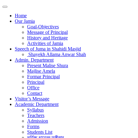
Home
Our Jamia
Goal-Objectives
Message of Principal
History and Heritage
Activities of Jamia
Speech of Juma in Shahidi Masjid
Shayekh Allama Anwar Shah
Admin. Department
Present Malise Shura
Majlise Amela
Formar Principal
Principal
Office
Contact
Visitor’s Message
Academic Department
Syllabus
Teachers
Admission
Forms
Students List
ভর্তিচ্ছু ছাত্রের অঙ্গীকার