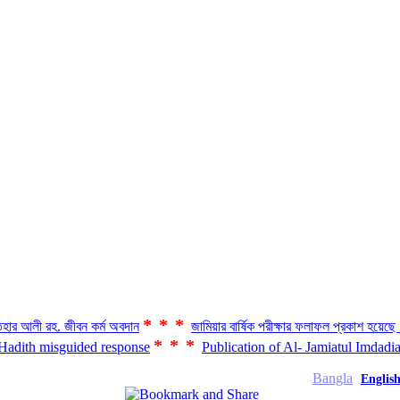
***
হার আলী রহ. জীবন কর্ম অবদান
জামিয়ার বার্ষিক পরীক্ষার ফলাফল প্রকাশ হয়ে
***
 Hadith misguided response
Publication of Al- Jamiatul Imdadi
Bangla
Englis