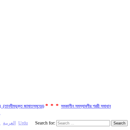
***
ছে। (তানযীমভুক্ত জামাতসমূহের)
সমকালীন সমস্যাবলীর শরয়ী সমাধান
a
العربية
Urdu
Search for:
h