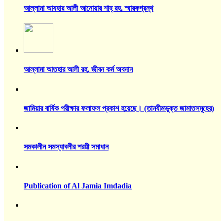
আল্লামা আযহার আলী আনোয়ার শাহ্‌ রহ. স্মারকগ্রন্থ
আল্লামা আতহার আলী রহ. জীবন কর্ম অবদান
জামিয়ার বার্ষিক পরীক্ষার ফলাফল প্রকাশ হয়েছে। (তানযীমভুক্ত জামাতসমূহের)
সমকালীন সমস্যাবলীর শরয়ী সমাধান
Publication of Al Jamia Imdadia