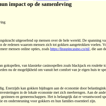
 hun impact op de samenleving
ving
gskracht uitgeoefend op mensen over de hele wereld. De spanning van 
van de redenen waarom mensen zich tot gokken aangetrokken voelen. Vo
 meer mensen online opties, zoals
https://liraspincasino.co/nl/
, die aan 
aan gokspellen, van klassieke casinospellen zoals blackjack en roulette
en nu de mogelijkheid om vanuit het comfort van je eigen huis te spel
ijdig. Enerzijds kan gokken bijdragen aan de economie door belastingi
 investeringen in de lokale economie met zich meebrengen. Aan de ander
op gezinnen en gemeenschappen. Het is belangrijk dat er verantwoord 
ie en ondersteuning voor gokkers en hun families essentieel zijn.