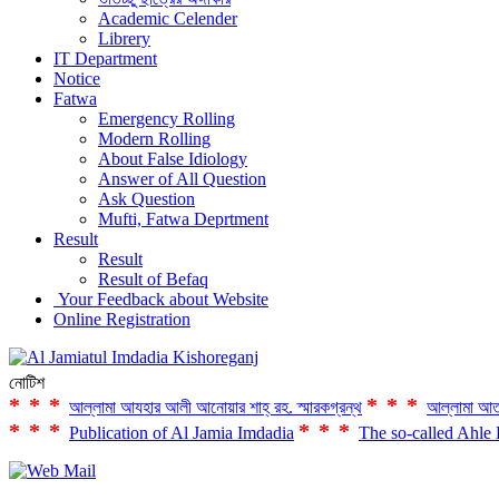
Academic Celender
Librery
IT Department
Notice
Fatwa
Emergency Rolling
Modern Rolling
About False Idiology
Answer of All Question
Ask Question
Mufti, Fatwa Deprtment
Result
Result
Result of Befaq
Your Feedback about Website
Online Registration
নোটিশ
***
***
আল্লামা আযহার আলী আনোয়ার শাহ্‌ রহ. স্মারকগ্রন্থ
আল্লামা আত
***
***
Publication of Al Jamia Imdadia
The so-called Ahle