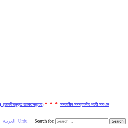
***
ছে। (তানযীমভুক্ত জামাতসমূহের)
সমকালীন সমস্যাবলীর শরয়ী সমাধান
a
العربية
Urdu
Search for:
h