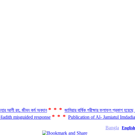
***
হার আলী রহ. জীবন কর্ম অবদান
জামিয়ার বার্ষিক পরীক্ষার ফলাফল প্রকাশ হয়ে
***
 Hadith misguided response
Publication of Al- Jamiatul Imdadi
Bangla
Englis