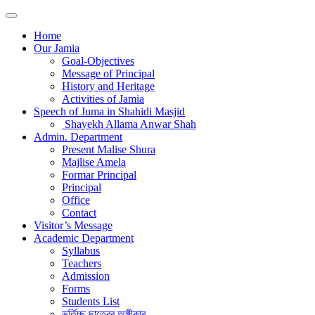
Home
Our Jamia
Goal-Objectives
Message of Principal
History and Heritage
Activities of Jamia
Speech of Juma in Shahidi Masjid
Shayekh Allama Anwar Shah
Admin. Department
Present Malise Shura
Majlise Amela
Formar Principal
Principal
Office
Contact
Visitor’s Message
Academic Department
Syllabus
Teachers
Admission
Forms
Students List
ভর্তিচ্ছু ছাত্রের অঙ্গীকার