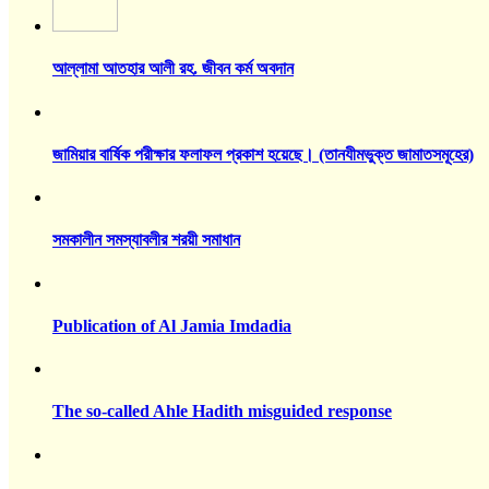
আল্লামা আতহার আলী রহ. জীবন কর্ম অবদান
জামিয়ার বার্ষিক পরীক্ষার ফলাফল প্রকাশ হয়েছে। (তানযীমভুক্ত জামাতসমূহের)
সমকালীন সমস্যাবলীর শরয়ী সমাধান
Publication of Al Jamia Imdadia
The so-called Ahle Hadith misguided response