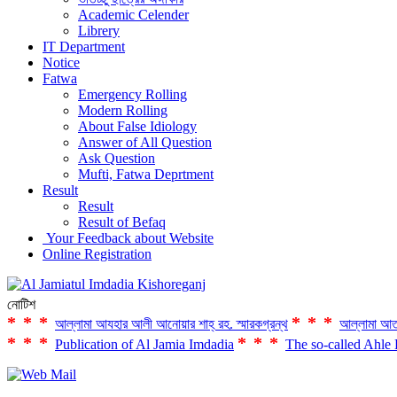
Academic Celender
Librery
IT Department
Notice
Fatwa
Emergency Rolling
Modern Rolling
About False Idiology
Answer of All Question
Ask Question
Mufti, Fatwa Deprtment
Result
Result
Result of Befaq
Your Feedback about Website
Online Registration
নোটিশ
***
***
আল্লামা আযহার আলী আনোয়ার শাহ্‌ রহ. স্মারকগ্রন্থ
আল্লামা আত
***
***
Publication of Al Jamia Imdadia
The so-called Ahle