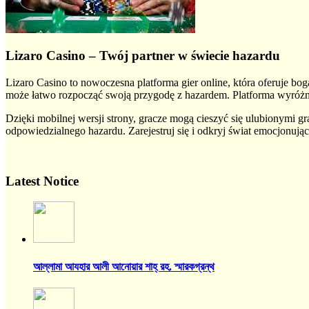
Lizaro Casino – Twój partner w świecie hazardu
Lizaro Casino to nowoczesna platforma gier online, która oferuje
może łatwo rozpocząć swoją przygodę z hazardem. Platforma wyróżni
Dzięki mobilnej wersji strony, gracze mogą cieszyć się ulubionymi gr
odpowiedzialnego hazardu. Zarejestruj się i odkryj świat emocjonując
Latest Notice
আল্লামা আযহার আলী আনোয়ার শাহ্‌ রহ. স্মারকগ্রন্থ