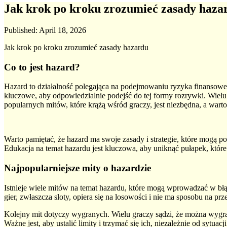
Jak krok po kroku zrozumieć zasady haza
Published:
April 18, 2026
Jak krok po kroku zrozumieć zasady hazardu
Co to jest hazard?
Hazard to działalność polegająca na podejmowaniu ryzyka finansoweg
kluczowe, aby odpowiedzialnie podejść do tej formy rozrywki. Wielu g
popularnych mitów, które krążą wśród graczy, jest niezbędna, a war
Warto pamiętać, że hazard ma swoje zasady i strategie, które mogą p
Edukacja na temat hazardu jest kluczowa, aby uniknąć pułapek, któr
Najpopularniejsze mity o hazardzie
Istnieje wiele mitów na temat hazardu, które mogą wprowadzać w bł
gier, zwłaszcza sloty, opiera się na losowości i nie ma sposobu na 
Kolejny mit dotyczy wygranych. Wielu graczy sądzi, że można wygrać 
Ważne jest, aby ustalić limity i trzymać się ich, niezależnie od sytuacji