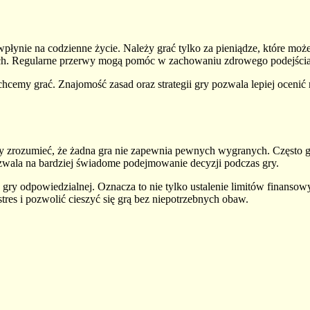
 wpłynie na codzienne życie. Należy grać tylko za pieniądze, które mo
wych. Regularne przerwy mogą pomóc w zachowaniu zdrowego podejścia
e chcemy grać. Znajomość zasad oraz strategii gry pozwala lepiej oce
 aby zrozumieć, że żadna gra nie zapewnia pewnych wygranych. Często
zwala na bardziej świadome podejmowanie decyzji podczas gry.
gry odpowiedzialnej. Oznacza to nie tylko ustalenie limitów finansow
es i pozwolić cieszyć się grą bez niepotrzebnych obaw.