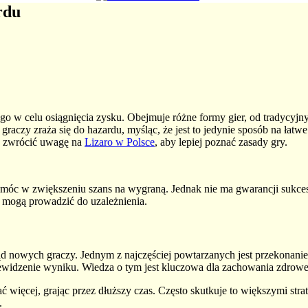
rdu
o w celu osiągnięcia zysku. Obejmuje różne formy gier, od tradycyjn
raczy zraża się do hazardu, myśląc, że jest to jedynie sposób na łatw
to zwrócić uwagę na
Lizaro w Polsce
, aby lepiej poznać zasady gry.
omóc w zwiększeniu szans na wygraną. Jednak nie ma gwarancji sukcesu,
e mogą prowadzić do uzależnienia.
ąd nowych graczy. Jednym z najczęściej powtarzanych jest przekonani
przewidzenie wyniku. Wiedza o tym jest kluczowa dla zachowania zdrowe
więcej, grając przez dłuższy czas. Często skutkuje to większymi stra
.