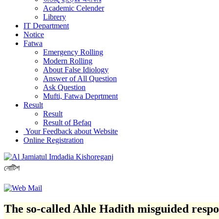
Academic Celender
Librery
IT Department
Notice
Fatwa
Emergency Rolling
Modern Rolling
About False Idiology
Answer of All Question
Ask Question
Mufti, Fatwa Deprtment
Result
Result
Result of Befaq
Your Feedback about Website
Online Registration
নোটিশ
The so-called Ahle Hadith misguided resp