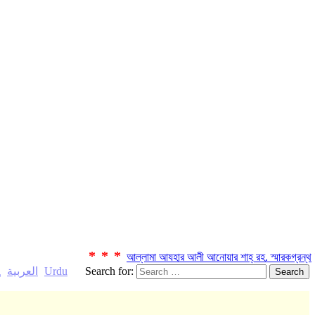
***
*
আল্লামা আযহার আলী আনোয়ার শাহ্‌ রহ. স্মারকগ্রন্থ
العربية
Urdu
Search for:
h