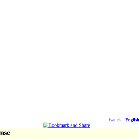
Bangla
Englis
onse