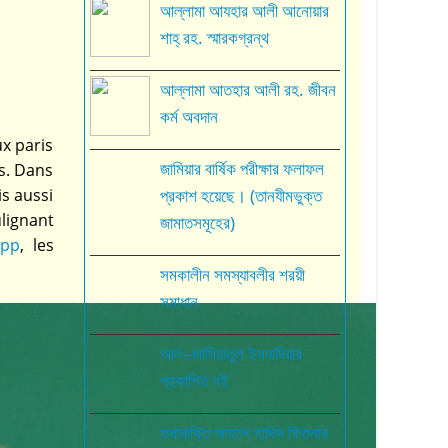
আল্লামা আযহার আলী আনোয়ার
শাহ্‌ রহ. স্মারকগ্রন্থ
আল্লামা আতহার আলী রহ. জীবন
কর্ম অবদান
ux paris
জামিয়ার বার্ষিক পরীক্ষার ফলাফল
es. Dans
s aussi
প্রকাশ হয়েছে। (তানযীমভুক্ত
lignant
জামাতসমূহের)
app
, les
সমকালীন সমস্যাবলীর শরয়ী
সমাধান
আল–জামিয়াতুল ইমদাদিয়ার
প্রকাশিত বই
তথাকথিত আহলে হাদিস ফিতনার