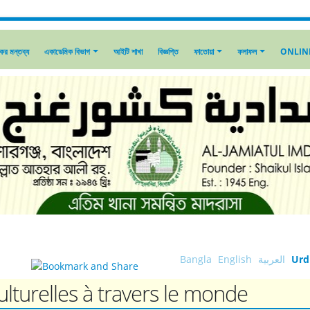
কের মন্তব্য
একাডেমিক বিভাগ
আইটি শাখা
বিজ্ঞপ্তি
ফাতোয়া
ফলাফল
ONLIN
**
Urd
العربية
English
Bangla
ulturelles à travers le monde