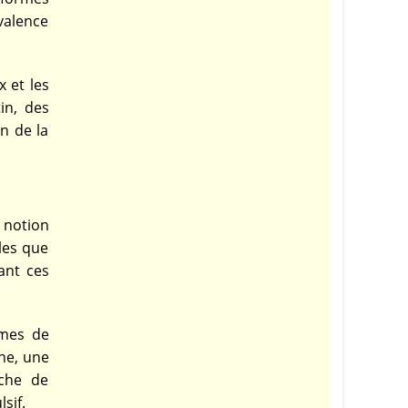
valence
 et les
in, des
on de la
 notion
les que
nant ces
rmes de
ne, une
rche de
sif.