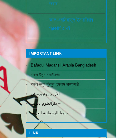
জবাব
আল–জামিয়াতুল ইমদাদিয়ার
প্রকাশিত বই
IMPORTANT LINK
Bafaqul Madarisil Arabia Bangladesh
দারুল উলূম মাদানীনগর
দারুল উলূম মুঈনুল ইসলাম হাটহাজারী
الازہر یونیورسٹی
دارالعلوم دیوبند –
جاميا الرحمانية العربية
LINK