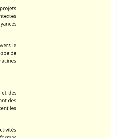
projets
ntextes
royances
vers le
cope de
racines
s et des
sont des
cent les
tivités
 formes