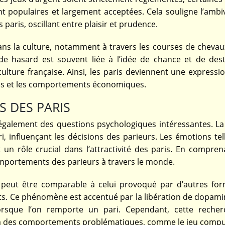
t populaires et largement acceptées. Cela souligne l’ambi
 paris, oscillant entre plaisir et prudence.
ns la culture, notamment à travers les courses de chevaux
 de hasard est souvent liée à l’idée de chance et de dest
ulture française. Ainsi, les paris deviennent une expressi
iales et les comportements économiques.
S DES PARIS
ve également des questions psychologiques intéressantes. La
i, influençant les décisions des parieurs. Les émotions tel
ent un rôle crucial dans l’attractivité des paris. En compre
mportements des parieurs à travers le monde.
 peut être comparable à celui provoqué par d’autres fo
ts. Ce phénomène est accentué par la libération de dopami
lorsque l’on remporte un pari. Cependant, cette reche
r à des comportements problématiques, comme le jeu compul