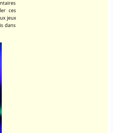
entaires
ler ces
aux jeux
ris dans