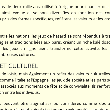
s de deux mille ans, utilisé à l’origine pour financer des 
insi évolué et se sont diversifiés en fonction des co
a pris des formes spécifiques, reflétant les valeurs et les c
re les nations, les jeux de hasard se sont répandus à tra
es et traditions liées aux paris, créant un riche kaléidos
e les jeux en ligne aient transformé cette activité, les 
mbreuses cultures.
LET CULTUREL
de loisir, mais également un reflet des valeurs culturelle
me l’Italie et l’Espagne, les jeux de société et les paris 
 associés aux moments de fête et de convivialité. Ils renfor
on entre les individus.
aris peuvent être stigmatisés ou considérés comme des ac
es jeux d’argent soient strictement réglementés, certaines