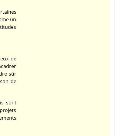
ertaines
omme un
ttitudes
jeux de
ncadrer
dre sûr
ison de
ris sont
projets
rtements