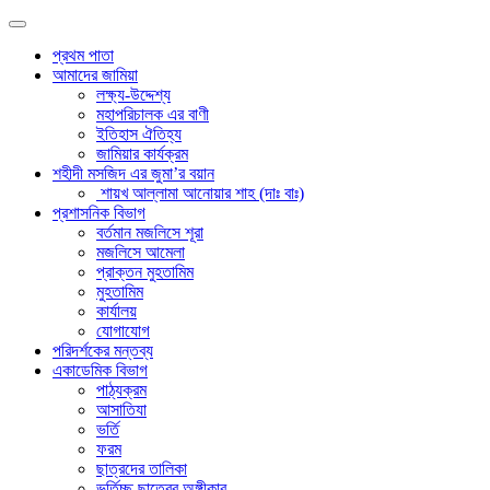
প্রথম পাতা
আমাদের জামিয়া
লক্ষ্য-উদ্দেশ্য
মহাপরিচালক এর বাণী
ইতিহাস ঐতিহ্য
জামিয়ার কার্যক্রম
শহীদী মসজিদ এর জুমা’র বয়ান
শায়খ আল্লামা আনোয়ার শাহ (দাঃ বাঃ)
প্রশাসনিক বিভাগ
বর্তমান মজলিসে শূরা
মজলিসে আমেলা
প্রাক্তন মুহতামিম
মুহতামিম
কার্যালয়
যোগাযোগ
পরিদর্শকের মন্তব্য
একাডেমিক বিভাগ
পাঠ্যক্রম
আসাতিযা
ভর্তি
ফরম
ছাত্রদের তালিকা
ভর্তিচ্ছু ছাত্রের অঙ্গীকার