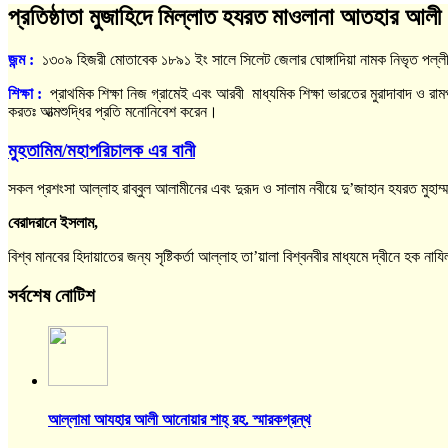
প্রতিষ্ঠাতা মুজাহিদে মিল্লাত হযরত মাওলানা আতহার আলী 
জন্ম :
১৩০৯ হিজরী মোতাবেক ১৮৯১ ইং সালে সিলেট জেলার ঘোঙ্গাদিয়া নামক নিভৃত পল্লীর
শিক্ষা
:
প্রাথমিক শিক্ষা নিজ গ্রামেই এবং আরবী মাধ্যমিক শিক্ষা ভারতের মুরাদাবাদ ও রামপু
করতঃ আত্মশুদ্ধির প্রতি মনোনিবেশ করেন।
মুহতামিম/মহাপরিচালক এর বানী
সকল প্রশংসা আল্লাহ রাব্বুল আলামীনের এবং দুরূদ ও সালাম নবীয়ে দু’জাহান হযরত মুহাম্
বেরাদরানে ইসলাম,
বিশ্ব মানবের হিদায়াতের জন্য সৃষ্টিকর্তা আল্লাহ তা’য়ালা বিশ্বনবীর মাধ্যমে দ্বীন
সর্বশেষ নোটিশ
আল্লামা আযহার আলী আনোয়ার শাহ্‌ রহ. স্মারকগ্রন্থ