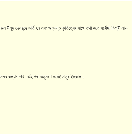
ারুল উলূম দেওবন্দে ভর্তি হন এবং অত্যন্ত কৃতিত্বের সাথে তথা হতে সর্বোচ্চ ডিগ্রী লাভ
একটি বাস্তব কল্যাণ পথ।এই পথ অনুসরণ করেই মানুষ ইহকাল…