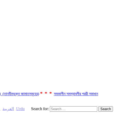
***
ছে। (তানযীমভুক্ত জামাতসমূহের)
সমকালীন সমস্যাবলীর শরয়ী সমাধান
h
العربية
Urdu
Search for: