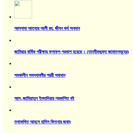
আল্লামা আতহার আলী রহ. জীবন কর্ম অবদান
জামিয়ার বার্ষিক পরীক্ষার ফলাফল প্রকাশ হয়েছে। (তানযীমভুক্ত জামাতসমূহের)
সমকালীন সমস্যাবলীর শরয়ী সমাধান
আল–জামিয়াতুল ইমদাদিয়ার প্রকাশিত বই
তথাকথিত আহলে হাদিস ফিতনার জবাব