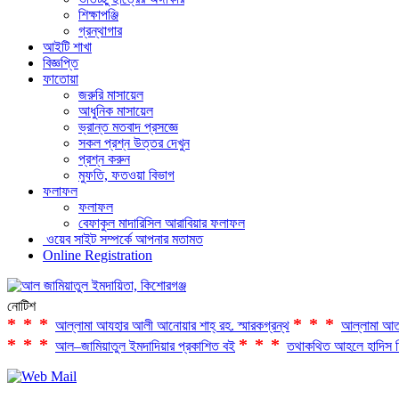
শিক্ষাপঞ্জি
গ্রন্থাগার
আইটি শাখা
বিজ্ঞপ্তি
ফাতোয়া
জরুরি মাসায়েল
আধুনিক মাসায়েল
ভ্রান্ত মতবাদ প্রসজ্ঞে
সকল প্রশ্ন উত্তর দেখুন
প্রশ্ন করুন
মুফতি, ফতওয়া বিভাগ
ফলাফল
ফলাফল
বেফাকুল মাদারিসিল আরাবিয়ার ফলাফল
ওয়েব সাইট সম্পর্কে আপনার মতামত
Online Registration
নোটিশ
***
***
আল্লামা আযহার আলী আনোয়ার শাহ্‌ রহ. স্মারকগ্রন্থ
আল্লামা আত
***
***
আল–জামিয়াতুল ইমদাদিয়ার প্রকাশিত বই
তথাকথিত আহলে হাদিস ফ