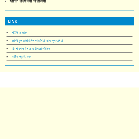
জামিয়া রাহমানিয়া আরাবিয়্যা
LINK
শহীদী মসজিদ
তানযীমুল মাদারিসিল আরাবিয়া আল-ক্বাওমিয়া
কিশোরগঞ্জ ইমাম ও উলামা পরিষদ
বার্ষিক প্রতিবেদন