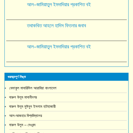
আল–জামিয়াতুল ইমদাদিয়ার প্রকাশিত বই
তথাকথিত আহলে হাদিস ফিতনার জবাব
আল–জামিয়াতুল ইমদাদিয়ার প্রকাশিত বই
গুরুত্ত্বপুর্ণ লিঙ্ক
বেফাকুল মাদারিসিল আরাবিয়া বাংলাদেশ
দারুল উলূম মাদানীনগর
দারুল উলূম মুঈনুল ইসলাম হাটহাজারী
আল-আজহার বিশ্ববিদ্যালয়
দারুল উলুম – দেওবন্দ