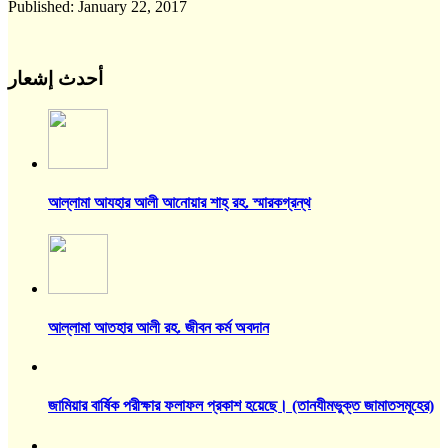
Published:
January 22, 2017
أحدث إشعار
আল্লামা আযহার আলী আনোয়ার শাহ্‌ রহ. স্মারকগ্রন্থ
আল্লামা আতহার আলী রহ. জীবন কর্ম অবদান
জামিয়ার বার্ষিক পরীক্ষার ফলাফল প্রকাশ হয়েছে। (তানযীমভুক্ত জামাতসমূহের)