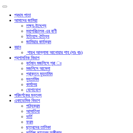
প্রথম পাতা
আমাদের জামিয়া
লক্ষ্য-উদ্দেশ্য
মহাপরিচালক এর বাণী
ইতিহাস ঐতিহ্য
জামিয়ার কার্যক্রম
বয়ান
শায়খ আল্লামা আনোয়ার শাহ (দাঃ বাঃ)
প্রশাসনিক বিভাগ
বর্তমান মজলিসে শূরা ঃ
মজলিসে আমেলা
প্রাক্তন মুহতামিম
মুহতামিম
কার্যালয়
যোগাযোগ
পরিদর্শকের মন্তব্য
একাডেমিক বিভাগ
পাঠ্যক্রম
আসাতিযা
ভর্তি
ফরম
ছাত্রদের তালিকা
ভর্তিচ্ছু ছাত্রের অঙ্গীকার