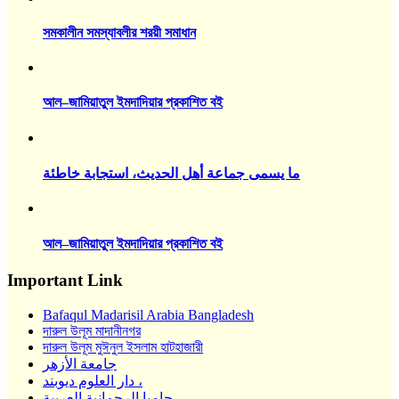
সমকালীন সমস্যাবলীর শরয়ী সমাধান
আল–জামিয়াতুল ইমদাদিয়ার প্রকাশিত বই
ما يسمى جماعة أهل الحديث، استجابة خاطئة
আল–জামিয়াতুল ইমদাদিয়ার প্রকাশিত বই
Important Link
Bafaqul Madarisil Arabia Bangladesh
দারুল উলূম মাদানীনগর
দারুল উলূম মুঈনুল ইসলাম হাটহাজারী
جامعة الأزهر
دار العلوم ديوبند ،
جاميا الرحمانية العربية