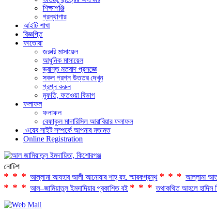
শিক্ষাপঞ্জি
গ্রন্থাগার
আইটি শাখা
বিজ্ঞপ্তি
ফাতোয়া
জরুরি মাসায়েল
আধুনিক মাসায়েল
ভ্রান্ত মতবাদ প্রসজ্ঞে
সকল প্রশ্ন উত্তর দেখুন
প্রশ্ন করুন
মুফতি, ফতওয়া বিভাগ
ফলাফল
ফলাফল
বেফাকুল মাদারিসিল আরাবিয়ার ফলাফল
ওয়েব সাইট সম্পর্কে আপনার মতামত
Online Registration
নোটিশ
***
***
আল্লামা আযহার আলী আনোয়ার শাহ্‌ রহ. স্মারকগ্রন্থ
আল্লামা আত
***
***
আল–জামিয়াতুল ইমদাদিয়ার প্রকাশিত বই
তথাকথিত আহলে হাদিস ফ