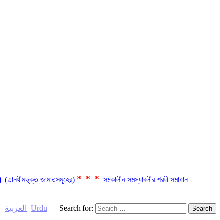
***
ছে। (তানযীমভুক্ত জামাতসমূহের)
সমকালীন সমস্যাবলীর শরয়ী সমাধান
h
العربية
Urdu
Search for: