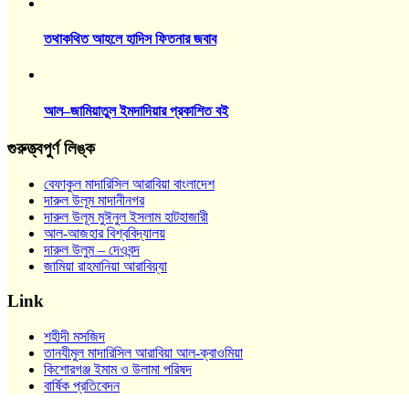
তথাকথিত আহলে হাদিস ফিতনার জবাব
আল–জামিয়াতুল ইমদাদিয়ার প্রকাশিত বই
গুরুত্ত্বপুর্ণ লিঙ্ক
বেফাকুল মাদারিসিল আরাবিয়া বাংলাদেশ
দারুল উলূম মাদানীনগর
দারুল উলূম মুঈনুল ইসলাম হাটহাজারী
আল-আজহার বিশ্ববিদ্যালয়
দারুল উলুম – দেওবন্দ
জামিয়া রাহমানিয়া আরাবিয়্যা
Link
শহীদী মসজিদ
তানযীমুল মাদারিসিল আরাবিয়া আল-ক্বাওমিয়া
কিশোরগঞ্জ ইমাম ও উলামা পরিষদ
বার্ষিক প্রতিবেদন