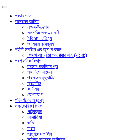
প্রথম পাতা
আমাদের জামিয়া
লক্ষ্য-উদ্দেশ্য
মহাপরিচালক এর বাণী
ইতিহাস ঐতিহ্য
জামিয়ার কার্যক্রম
শহীদী মসজিদ এর জুমা’র বয়ান
শায়খ আল্লামা আনোয়ার শাহ (দাঃ বাঃ)
প্রশাসনিক বিভাগ
বর্তমান মজলিসে শূরা
মজলিসে আমেলা
প্রাক্তন মুহতামিম
মুহতামিম
কার্যালয়
যোগাযোগ
পরিদর্শকের মন্তব্য
একাডেমিক বিভাগ
পাঠ্যক্রম
আসাতিযা
ভর্তি
ফরম
ছাত্রদের তালিকা
ভর্তিচ্ছু ছাত্রের অঙ্গীকার