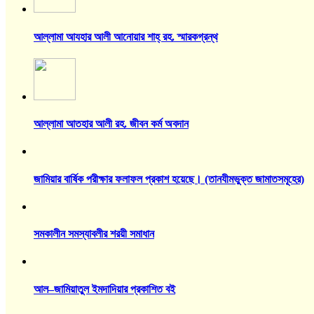
আল্লামা আযহার আলী আনোয়ার শাহ্‌ রহ. স্মারকগ্রন্থ
আল্লামা আতহার আলী রহ. জীবন কর্ম অবদান
জামিয়ার বার্ষিক পরীক্ষার ফলাফল প্রকাশ হয়েছে। (তানযীমভুক্ত জামাতসমূহের)
সমকালীন সমস্যাবলীর শরয়ী সমাধান
আল–জামিয়াতুল ইমদাদিয়ার প্রকাশিত বই