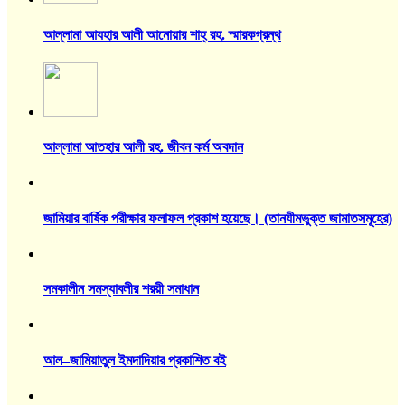
আল্লামা আযহার আলী আনোয়ার শাহ্‌ রহ. স্মারকগ্রন্থ
আল্লামা আতহার আলী রহ. জীবন কর্ম অবদান
জামিয়ার বার্ষিক পরীক্ষার ফলাফল প্রকাশ হয়েছে। (তানযীমভুক্ত জামাতসমূহের)
সমকালীন সমস্যাবলীর শরয়ী সমাধান
আল–জামিয়াতুল ইমদাদিয়ার প্রকাশিত বই