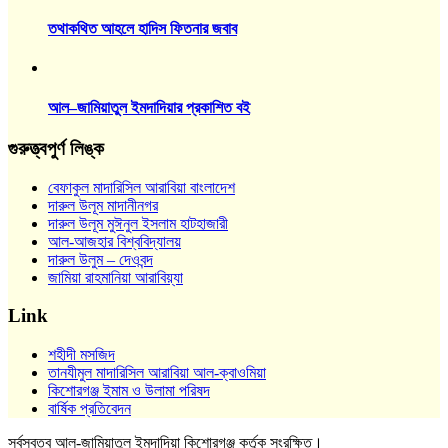
তথাকথিত আহলে হাদিস ফিতনার জবাব
আল–জামিয়াতুল ইমদাদিয়ার প্রকাশিত বই
গুরুত্ত্বপুর্ণ লিঙ্ক
বেফাকুল মাদারিসিল আরাবিয়া বাংলাদেশ
দারুল উলূম মাদানীনগর
দারুল উলূম মুঈনুল ইসলাম হাটহাজারী
আল-আজহার বিশ্ববিদ্যালয়
দারুল উলুম – দেওবন্দ
জামিয়া রাহমানিয়া আরাবিয়্যা
Link
শহীদী মসজিদ
তানযীমুল মাদারিসিল আরাবিয়া আল-ক্বাওমিয়া
কিশোরগঞ্জ ইমাম ও উলামা পরিষদ
বার্ষিক প্রতিবেদন
সর্বস্বত্ব আল-জামিয়াতুল ইমদাদিয়া কিশোরগঞ্জ কর্তৃক সংরক্ষিত।