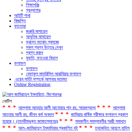
শিক্ষাপঞ্জি
গ্রন্থাগার
আইটি শাখা
বিজ্ঞপ্তি
ফাতোয়া
জরুরি মাসায়েল
আধুনিক মাসায়েল
ভ্রান্ত মতবাদ প্রসজ্ঞে
সকল প্রশ্ন উত্তর দেখুন
প্রশ্ন করুন
মুফতি, ফতওয়া বিভাগ
ফলাফল
ফলাফল
বেফাকুল মাদারিসিল আরাবিয়ার ফলাফল
ওয়েব সাইট সম্পর্কে আপনার মতামত
Online Registration
নোটিশ
***
***
আল্লামা আযহার আলী আনোয়ার শাহ্‌ রহ. স্মারকগ্রন্থ
আল্লামা
***
আতহার আলী রহ. জীবন কর্ম অবদান
জামিয়ার বার্ষিক পরীক্ষার ফলাফল প্রকাশ
***
হয়েছে। (তানযীমভুক্ত জামাতসমূহের)
সমকালীন সমস্যাবলীর শরয়ী সমাধান
***
***
আল–জামিয়াতুল ইমদাদিয়ার প্রকাশিত বই
তথাকথিত আহলে হাদিস