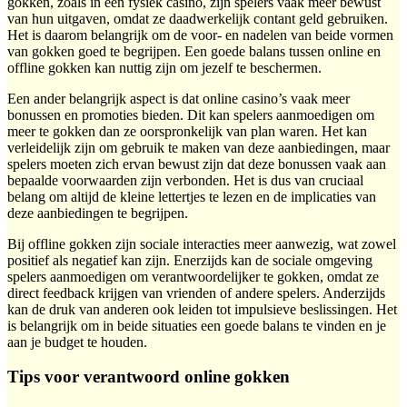
gokken, zoals in een fysiek casino, zijn spelers vaak meer bewust
van hun uitgaven, omdat ze daadwerkelijk contant geld gebruiken.
Het is daarom belangrijk om de voor- en nadelen van beide vormen
van gokken goed te begrijpen. Een goede balans tussen online en
offline gokken kan nuttig zijn om jezelf te beschermen.
Een ander belangrijk aspect is dat online casino’s vaak meer
bonussen en promoties bieden. Dit kan spelers aanmoedigen om
meer te gokken dan ze oorspronkelijk van plan waren. Het kan
verleidelijk zijn om gebruik te maken van deze aanbiedingen, maar
spelers moeten zich ervan bewust zijn dat deze bonussen vaak aan
bepaalde voorwaarden zijn verbonden. Het is dus van cruciaal
belang om altijd de kleine lettertjes te lezen en de implicaties van
deze aanbiedingen te begrijpen.
Bij offline gokken zijn sociale interacties meer aanwezig, wat zowel
positief als negatief kan zijn. Enerzijds kan de sociale omgeving
spelers aanmoedigen om verantwoordelijker te gokken, omdat ze
direct feedback krijgen van vrienden of andere spelers. Anderzijds
kan de druk van anderen ook leiden tot impulsieve beslissingen. Het
is belangrijk om in beide situaties een goede balans te vinden en je
aan je budget te houden.
Tips voor verantwoord online gokken