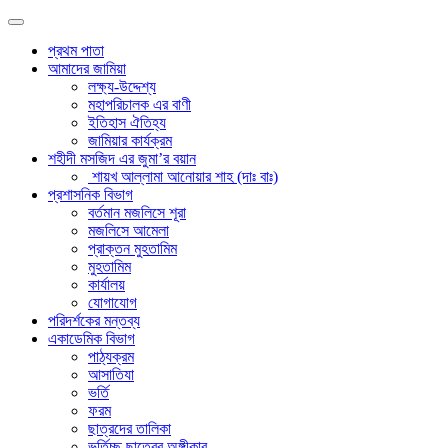
প্রথম পাতা
আমাদের জামিয়া
লক্ষ্য-উদ্দেশ্য
মহাপরিচালক এর বাণী
ইতিহাস ঐতিহ্য
জামিয়ার কার্যক্রম
শহীদী মসজিদ এর জুমা’র বয়ান
শায়খ আল্লামা আনোয়ার শাহ (দাঃ বাঃ)
প্রশাসনিক বিভাগ
বর্তমান মজলিসে শূরা
মজলিসে আমেলা
প্রাক্তন মুহতামিম
মুহতামিম
কার্যালয়
যোগাযোগ
পরিদর্শকের মন্তব্য
একাডেমিক বিভাগ
পাঠ্যক্রম
আসাতিযা
ভর্তি
ফরম
ছাত্রদের তালিকা
ভর্তিচ্ছু ছাত্রের অঙ্গীকার