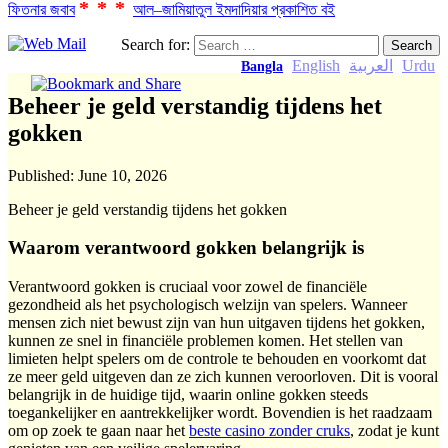
***
ফিতনার জবাব
আল–জামিয়াতুল ইমদাদিয়ার প্রকাশিত বই
Search for:
English
العربية
Urdu
Bangla
Beheer je geld verstandig tijdens het
gokken
Published:
June 10, 2026
Beheer je geld verstandig tijdens het gokken
Waarom verantwoord gokken belangrijk is
Verantwoord gokken is cruciaal voor zowel de financiële
gezondheid als het psychologisch welzijn van spelers. Wanneer
mensen zich niet bewust zijn van hun uitgaven tijdens het gokken,
kunnen ze snel in financiële problemen komen. Het stellen van
limieten helpt spelers om de controle te behouden en voorkomt dat
ze meer geld uitgeven dan ze zich kunnen veroorloven. Dit is vooral
belangrijk in de huidige tijd, waarin online gokken steeds
toegankelijker en aantrekkelijker wordt. Bovendien is het raadzaam
om op zoek te gaan naar het
beste casino zonder cruks
, zodat je kunt