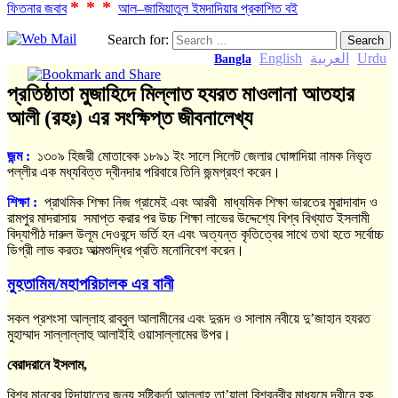
***
ফিতনার জবাব
আল–জামিয়াতুল ইমদাদিয়ার প্রকাশিত বই
Search for:
English
العربية
Urdu
Bangla
প্রতিষ্ঠাতা মুজাহিদে মিল্লাত হযরত মাওলানা আতহার
আলী (রহঃ) এর সংক্ষিপ্ত জীবনালেখ্য
জন্ম :
১৩০৯ হিজরী মোতাবেক ১৮৯১ ইং সালে সিলেট জেলার ঘোঙ্গাদিয়া নামক নিভৃত
পল্লীর এক মধ্যবিত্ত দ্বীনদার পরিবারে তিনি জন্মগ্রহণ করেন।
শিক্ষা
:
প্রাথমিক শিক্ষা নিজ গ্রামেই এবং আরবী মাধ্যমিক শিক্ষা ভারতের মুরাদাবাদ ও
রামপুর মাদরাসায় সমাপ্ত করার পর উচ্চ শিক্ষা লাভের উদ্দেশ্যে বিশ্ব বিখ্যাত ইসলামী
বিদ্যাপীঠ দারুল উলূম দেওবন্দে ভর্তি হন এবং অত্যন্ত কৃতিত্বের সাথে তথা হতে সর্বোচ্চ
ডিগ্রী লাভ করতঃ আত্মশুদ্ধির প্রতি মনোনিবেশ করেন।
মুহতামিম/মহাপরিচালক এর বানী
সকল প্রশংসা আল্লাহ রাব্বুল আলামীনের এবং দুরূদ ও সালাম নবীয়ে দু’জাহান হযরত
মুহাম্মাদ সাল্লাল্লাহু আলাইহি ওয়াসাল্লামের উপর।
বেরাদরানে ইসলাম,
বিশ্ব মানবের হিদায়াতের জন্য সৃষ্টিকর্তা আল্লাহ তা’য়ালা বিশ্বনবীর মাধ্যমে দ্বীনে হক