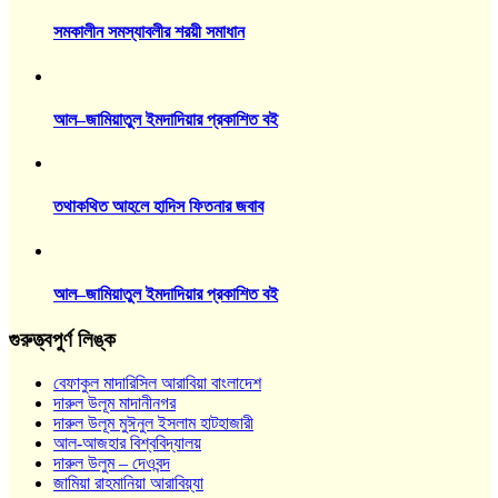
সমকালীন সমস্যাবলীর শরয়ী সমাধান
আল–জামিয়াতুল ইমদাদিয়ার প্রকাশিত বই
তথাকথিত আহলে হাদিস ফিতনার জবাব
আল–জামিয়াতুল ইমদাদিয়ার প্রকাশিত বই
গুরুত্ত্বপুর্ণ লিঙ্ক
বেফাকুল মাদারিসিল আরাবিয়া বাংলাদেশ
দারুল উলূম মাদানীনগর
দারুল উলূম মুঈনুল ইসলাম হাটহাজারী
আল-আজহার বিশ্ববিদ্যালয়
দারুল উলুম – দেওবন্দ
জামিয়া রাহমানিয়া আরাবিয়্যা