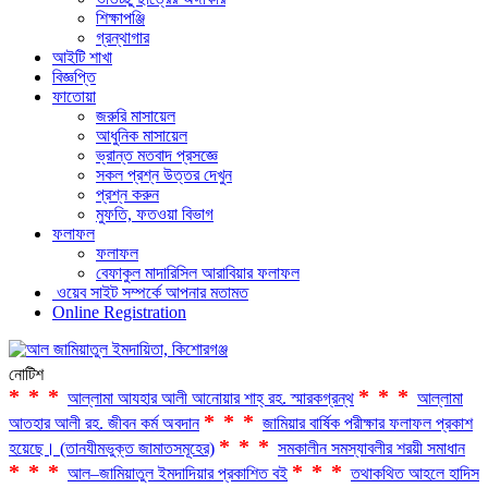
শিক্ষাপঞ্জি
গ্রন্থাগার
আইটি শাখা
বিজ্ঞপ্তি
ফাতোয়া
জরুরি মাসায়েল
আধুনিক মাসায়েল
ভ্রান্ত মতবাদ প্রসজ্ঞে
সকল প্রশ্ন উত্তর দেখুন
প্রশ্ন করুন
মুফতি, ফতওয়া বিভাগ
ফলাফল
ফলাফল
বেফাকুল মাদারিসিল আরাবিয়ার ফলাফল
ওয়েব সাইট সম্পর্কে আপনার মতামত
Online Registration
নোটিশ
***
***
আল্লামা আযহার আলী আনোয়ার শাহ্‌ রহ. স্মারকগ্রন্থ
আল্লামা
***
আতহার আলী রহ. জীবন কর্ম অবদান
জামিয়ার বার্ষিক পরীক্ষার ফলাফল প্রকাশ
***
হয়েছে। (তানযীমভুক্ত জামাতসমূহের)
সমকালীন সমস্যাবলীর শরয়ী সমাধান
***
***
আল–জামিয়াতুল ইমদাদিয়ার প্রকাশিত বই
তথাকথিত আহলে হাদিস