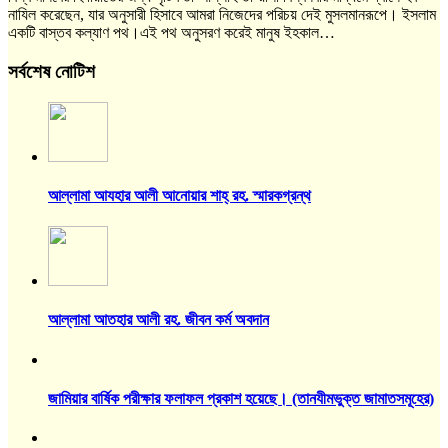
নাযিল করেছেন, যার অনুসারী হিসাবে আমরা নিজেদের পরিচয় দেই মুসলমানরূপে। ইসলাম
একটি বাস্তব কল্যাণ পথ।এই পথ অনুসরণ করেই মানুষ ইহকাল…
সর্বশেষ নোটিশ
আল্লামা আযহার আলী আনোয়ার শাহ্‌ রহ. স্মারকগ্রন্থ
আল্লামা আতহার আলী রহ. জীবন কর্ম অবদান
জামিয়ার বার্ষিক পরীক্ষার ফলাফল প্রকাশ হয়েছে। (তানযীমভুক্ত জামাতসমূহের)