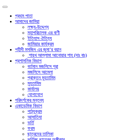
প্রথম পাতা
আমাদের জামিয়া
লক্ষ্য-উদ্দেশ্য
মহাপরিচালক এর বাণী
ইতিহাস ঐতিহ্য
জামিয়ার কার্যক্রম
শহীদী মসজিদ এর জুমা’র বয়ান
শায়খ আল্লামা আনোয়ার শাহ (দাঃ বাঃ)
প্রশাসনিক বিভাগ
বর্তমান মজলিসে শূরা
মজলিসে আমেলা
প্রাক্তন মুহতামিম
মুহতামিম
কার্যালয়
যোগাযোগ
পরিদর্শকের মন্তব্য
একাডেমিক বিভাগ
পাঠ্যক্রম
আসাতিযা
ভর্তি
ফরম
ছাত্রদের তালিকা
ভর্তিচ্ছু ছাত্রের অঙ্গীকার