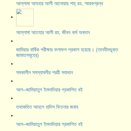
আল্লামা আযহার আলী আনোয়ার শাহ্‌ রহ. স্মারকগ্রন্থ
আল্লামা আতহার আলী রহ. জীবন কর্ম অবদান
জামিয়ার বার্ষিক পরীক্ষার ফলাফল প্রকাশ হয়েছে। (তানযীমভুক্ত
জামাতসমূহের)
সমকালীন সমস্যাবলীর শরয়ী সমাধান
আল–জামিয়াতুল ইমদাদিয়ার প্রকাশিত বই
তথাকথিত আহলে হাদিস ফিতনার জবাব
আল–জামিয়াতুল ইমদাদিয়ার প্রকাশিত বই