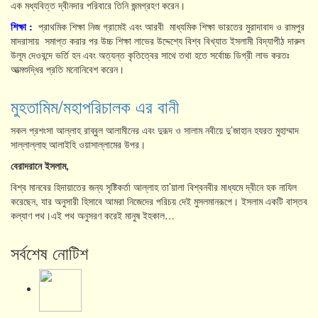
এক মধ্যবিত্ত দ্বীনদার পরিবারে তিনি জন্মগ্রহণ করেন।
শিক্ষা
:
প্রাথমিক শিক্ষা নিজ গ্রামেই এবং আরবী মাধ্যমিক শিক্ষা ভারতের মুরাদাবাদ ও রামপুর
মাদরাসায় সমাপ্ত করার পর উচ্চ শিক্ষা লাভের উদ্দেশ্যে বিশ্ব বিখ্যাত ইসলামী বিদ্যাপীঠ দারুল
উলূম দেওবন্দে ভর্তি হন এবং অত্যন্ত কৃতিত্বের সাথে তথা হতে সর্বোচ্চ ডিগ্রী লাভ করতঃ
আত্মশুদ্ধির প্রতি মনোনিবেশ করেন।
মুহতামিম/মহাপরিচালক এর বানী
সকল প্রশংসা আল্লাহ রাব্বুল আলামীনের এবং দুরূদ ও সালাম নবীয়ে দু’জাহান হযরত মুহাম্মাদ
সাল্লাল্লাহু আলাইহি ওয়াসাল্লামের উপর।
বেরাদরানে ইসলাম,
বিশ্ব মানবের হিদায়াতের জন্য সৃষ্টিকর্তা আল্লাহ তা’য়ালা বিশ্বনবীর মাধ্যমে দ্বীনে হক নাযিল
করেছেন, যার অনুসারী হিসাবে আমরা নিজেদের পরিচয় দেই মুসলমানরূপে। ইসলাম একটি বাস্তব
কল্যাণ পথ।এই পথ অনুসরণ করেই মানুষ ইহকাল…
সর্বশেষ নোটিশ