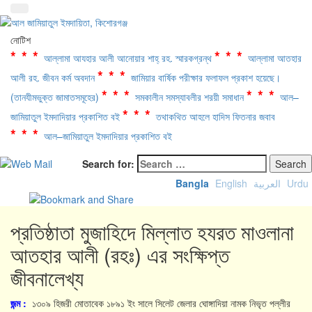
নোটিশ
***
***
আল্লামা আযহার আলী আনোয়ার শাহ্‌ রহ. স্মারকগ্রন্থ
আল্লামা আতহার
***
আলী রহ. জীবন কর্ম অবদান
জামিয়ার বার্ষিক পরীক্ষার ফলাফল প্রকাশ হয়েছে।
***
***
(তানযীমভুক্ত জামাতসমূহের)
সমকালীন সমস্যাবলীর শরয়ী সমাধান
আল–
***
জামিয়াতুল ইমদাদিয়ার প্রকাশিত বই
তথাকথিত আহলে হাদিস ফিতনার জবাব
***
আল–জামিয়াতুল ইমদাদিয়ার প্রকাশিত বই
Search for:
Bangla
English
العربية
Urdu
প্রতিষ্ঠাতা মুজাহিদে মিল্লাত হযরত মাওলানা
আতহার আলী (রহঃ) এর সংক্ষিপ্ত
জীবনালেখ্য
জন্ম :
১৩০৯ হিজরী মোতাবেক ১৮৯১ ইং সালে সিলেট জেলার ঘোঙ্গাদিয়া নামক নিভৃত পল্লীর