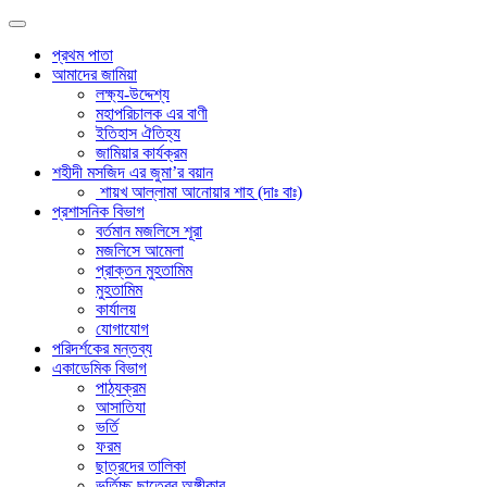
প্রথম পাতা
আমাদের জামিয়া
লক্ষ্য-উদ্দেশ্য
মহাপরিচালক এর বাণী
ইতিহাস ঐতিহ্য
জামিয়ার কার্যক্রম
শহীদী মসজিদ এর জুমা’র বয়ান
শায়খ আল্লামা আনোয়ার শাহ (দাঃ বাঃ)
প্রশাসনিক বিভাগ
বর্তমান মজলিসে শূরা
মজলিসে আমেলা
প্রাক্তন মুহতামিম
মুহতামিম
কার্যালয়
যোগাযোগ
পরিদর্শকের মন্তব্য
একাডেমিক বিভাগ
পাঠ্যক্রম
আসাতিযা
ভর্তি
ফরম
ছাত্রদের তালিকা
ভর্তিচ্ছু ছাত্রের অঙ্গীকার