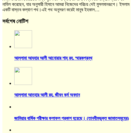
নাযিল করেছেন, যার অনুসারী হিসাবে আমরা নিজেদের পরিচয় দেই মুসলমানরূপে। ইসলাম
একটি বাস্তব কল্যাণ পথ।এই পথ অনুসরণ করেই মানুষ ইহকাল…
সর্বশেষ নোটিশ
আল্লামা আযহার আলী আনোয়ার শাহ্‌ রহ. স্মারকগ্রন্থ
আল্লামা আতহার আলী রহ. জীবন কর্ম অবদান
জামিয়ার বার্ষিক পরীক্ষার ফলাফল প্রকাশ হয়েছে। (তানযীমভুক্ত জামাতসমূহের)