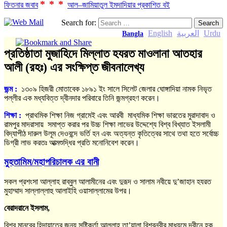
***
ফিতনার জবাব
আল–জামিয়াতুল ইমদাদিয়ার প্রকাশিত বই
Search for:
English
العربية
Urdu
Bangla
প্রতিষ্ঠাতা মুজাহিদে মিল্লাত হযরত মাওলানা আতহার
আলী (রহঃ) এর সংক্ষিপ্ত জীবনালেখ্য
জন্ম :
১৩০৯ হিজরী মোতাবেক ১৮৯১ ইং সালে সিলেট জেলার ঘোঙ্গাদিয়া নামক নিভৃত
পল্লীর এক মধ্যবিত্ত দ্বীনদার পরিবারে তিনি জন্মগ্রহণ করেন।
শিক্ষা
:
প্রাথমিক শিক্ষা নিজ গ্রামেই এবং আরবী মাধ্যমিক শিক্ষা ভারতের মুরাদাবাদ ও
রামপুর মাদরাসায় সমাপ্ত করার পর উচ্চ শিক্ষা লাভের উদ্দেশ্যে বিশ্ব বিখ্যাত ইসলামী
বিদ্যাপীঠ দারুল উলূম দেওবন্দে ভর্তি হন এবং অত্যন্ত কৃতিত্বের সাথে তথা হতে সর্বোচ্চ
ডিগ্রী লাভ করতঃ আত্মশুদ্ধির প্রতি মনোনিবেশ করেন।
মুহতামিম/মহাপরিচালক এর বানী
সকল প্রশংসা আল্লাহ রাব্বুল আলামীনের এবং দুরূদ ও সালাম নবীয়ে দু’জাহান হযরত
মুহাম্মাদ সাল্লাল্লাহু আলাইহি ওয়াসাল্লামের উপর।
বেরাদরানে ইসলাম,
বিশ্ব মানবের হিদায়াতের জন্য সৃষ্টিকর্তা আল্লাহ তা’য়ালা বিশ্বনবীর মাধ্যমে দ্বীনে হক