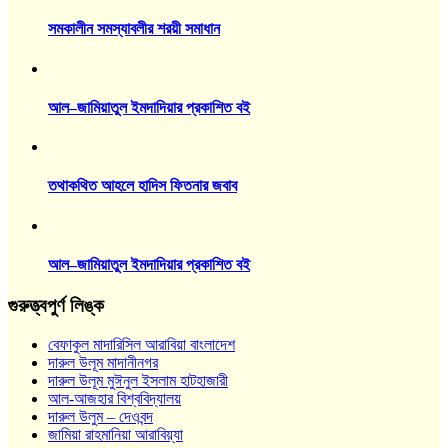
সমকালীন সমস্যাবলীর শরয়ী সমাধান
আল–জামিয়াতুল ইমদাদিয়ার প্রকাশিত বই
তথাকথিত আহলে হাদিস ফিতনার জবাব
আল–জামিয়াতুল ইমদাদিয়ার প্রকাশিত বই
গুরুত্ত্বপুর্ণ লিঙ্ক
বেফাকুল মাদারিসিল আরাবিয়া বাংলাদেশ
দারুল উলূম মাদানীনগর
দারুল উলূম মুঈনুল ইসলাম হাটহাজারী
আল-আজহার বিশ্ববিদ্যালয়
দারুল উলুম – দেওবন্দ
জামিয়া রাহমানিয়া আরাবিয়্যা