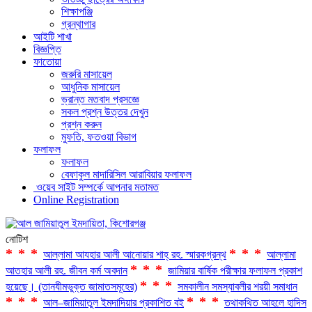
শিক্ষাপঞ্জি
গ্রন্থাগার
আইটি শাখা
বিজ্ঞপ্তি
ফাতোয়া
জরুরি মাসায়েল
আধুনিক মাসায়েল
ভ্রান্ত মতবাদ প্রসজ্ঞে
সকল প্রশ্ন উত্তর দেখুন
প্রশ্ন করুন
মুফতি, ফতওয়া বিভাগ
ফলাফল
ফলাফল
বেফাকুল মাদারিসিল আরাবিয়ার ফলাফল
ওয়েব সাইট সম্পর্কে আপনার মতামত
Online Registration
নোটিশ
***
***
আল্লামা আযহার আলী আনোয়ার শাহ্‌ রহ. স্মারকগ্রন্থ
আল্লামা
***
আতহার আলী রহ. জীবন কর্ম অবদান
জামিয়ার বার্ষিক পরীক্ষার ফলাফল প্রকাশ
***
হয়েছে। (তানযীমভুক্ত জামাতসমূহের)
সমকালীন সমস্যাবলীর শরয়ী সমাধান
***
***
আল–জামিয়াতুল ইমদাদিয়ার প্রকাশিত বই
তথাকথিত আহলে হাদিস