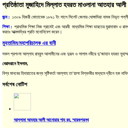
প্রতিষ্ঠাতা মুজাহিদে মিল্লাত হযরত মাওলানা আতহার আলী 
জন্ম :
১৩০৯ হিজরী মোতাবেক ১৮৯১ ইং সালে সিলেট জেলার ঘোঙ্গাদিয়া নামক নিভৃত পল্লীর
শিক্ষা
:
প্রাথমিক শিক্ষা নিজ গ্রামেই এবং আরবী মাধ্যমিক শিক্ষা ভারতের মুরাদাবাদ ও রামপু
করতঃ আত্মশুদ্ধির প্রতি মনোনিবেশ করেন।
মুহতামিম/মহাপরিচালক এর বানী
সকল প্রশংসা আল্লাহ রাব্বুল আলামীনের এবং দুরূদ ও সালাম নবীয়ে দু’জাহান হযরত মুহাম্
বেরাদরানে ইসলাম,
বিশ্ব মানবের হিদায়াতের জন্য সৃষ্টিকর্তা আল্লাহ তা’য়ালা বিশ্বনবীর মাধ্যমে দ্বীন
সর্বশেষ নোটিশ
আল্লামা আযহার আলী আনোয়ার শাহ্‌ রহ. স্মারকগ্রন্থ