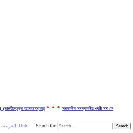
***
ছে। (তানযীমভুক্ত জামাতসমূহের)
সমকালীন সমস্যাবলীর শরয়ী সমাধান
h
العربية
Urdu
Search for: