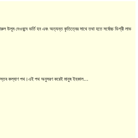
ারুল উলূম দেওবন্দে ভর্তি হন এবং অত্যন্ত কৃতিত্বের সাথে তথা হতে সর্বোচ্চ ডিগ্রী লাভ
একটি বাস্তব কল্যাণ পথ।এই পথ অনুসরণ করেই মানুষ ইহকাল…