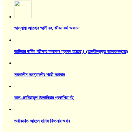
আল্লামা আতহার আলী রহ. জীবন কর্ম অবদান
জামিয়ার বার্ষিক পরীক্ষার ফলাফল প্রকাশ হয়েছে। (তানযীমভুক্ত জামাতসমূহের)
সমকালীন সমস্যাবলীর শরয়ী সমাধান
আল–জামিয়াতুল ইমদাদিয়ার প্রকাশিত বই
তথাকথিত আহলে হাদিস ফিতনার জবাব