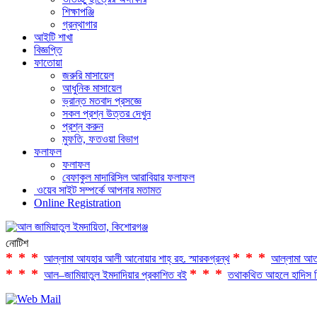
শিক্ষাপঞ্জি
গ্রন্থাগার
আইটি শাখা
বিজ্ঞপ্তি
ফাতোয়া
জরুরি মাসায়েল
আধুনিক মাসায়েল
ভ্রান্ত মতবাদ প্রসজ্ঞে
সকল প্রশ্ন উত্তর দেখুন
প্রশ্ন করুন
মুফতি, ফতওয়া বিভাগ
ফলাফল
ফলাফল
বেফাকুল মাদারিসিল আরাবিয়ার ফলাফল
ওয়েব সাইট সম্পর্কে আপনার মতামত
Online Registration
নোটিশ
***
***
আল্লামা আযহার আলী আনোয়ার শাহ্‌ রহ. স্মারকগ্রন্থ
আল্লামা আত
***
***
আল–জামিয়াতুল ইমদাদিয়ার প্রকাশিত বই
তথাকথিত আহলে হাদিস ফ