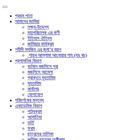
প্রথম পাতা
আমাদের জামিয়া
লক্ষ্য-উদ্দেশ্য
মহাপরিচালক এর বাণী
ইতিহাস ঐতিহ্য
জামিয়ার কার্যক্রম
শহীদী মসজিদ এর জুমা’র বয়ান
শায়খ আল্লামা আনোয়ার শাহ (দাঃ বাঃ)
প্রশাসনিক বিভাগ
বর্তমান মজলিসে শূরা
মজলিসে আমেলা
প্রাক্তন মুহতামিম
মুহতামিম
কার্যালয়
যোগাযোগ
পরিদর্শকের মন্তব্য
একাডেমিক বিভাগ
পাঠ্যক্রম
আসাতিযা
ভর্তি
ফরম
ছাত্রদের তালিকা
ভর্তিচ্ছু ছাত্রের অঙ্গীকার