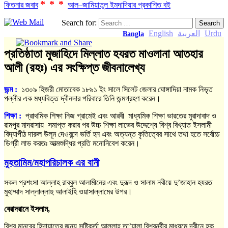
***
ফিতনার জবাব
আল–জামিয়াতুল ইমদাদিয়ার প্রকাশিত বই
Search for:
English
العربية
Urdu
Bangla
প্রতিষ্ঠাতা মুজাহিদে মিল্লাত হযরত মাওলানা আতহার
আলী (রহঃ) এর সংক্ষিপ্ত জীবনালেখ্য
জন্ম :
১৩০৯ হিজরী মোতাবেক ১৮৯১ ইং সালে সিলেট জেলার ঘোঙ্গাদিয়া নামক নিভৃত
পল্লীর এক মধ্যবিত্ত দ্বীনদার পরিবারে তিনি জন্মগ্রহণ করেন।
শিক্ষা
:
প্রাথমিক শিক্ষা নিজ গ্রামেই এবং আরবী মাধ্যমিক শিক্ষা ভারতের মুরাদাবাদ ও
রামপুর মাদরাসায় সমাপ্ত করার পর উচ্চ শিক্ষা লাভের উদ্দেশ্যে বিশ্ব বিখ্যাত ইসলামী
বিদ্যাপীঠ দারুল উলূম দেওবন্দে ভর্তি হন এবং অত্যন্ত কৃতিত্বের সাথে তথা হতে সর্বোচ্চ
ডিগ্রী লাভ করতঃ আত্মশুদ্ধির প্রতি মনোনিবেশ করেন।
মুহতামিম/মহাপরিচালক এর বানী
সকল প্রশংসা আল্লাহ রাব্বুল আলামীনের এবং দুরূদ ও সালাম নবীয়ে দু’জাহান হযরত
মুহাম্মাদ সাল্লাল্লাহু আলাইহি ওয়াসাল্লামের উপর।
বেরাদরানে ইসলাম,
বিশ্ব মানবের হিদায়াতের জন্য সৃষ্টিকর্তা আল্লাহ তা’য়ালা বিশ্বনবীর মাধ্যমে দ্বীনে হক