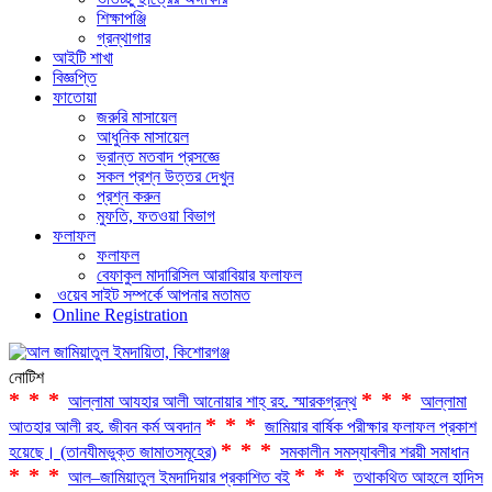
শিক্ষাপঞ্জি
গ্রন্থাগার
আইটি শাখা
বিজ্ঞপ্তি
ফাতোয়া
জরুরি মাসায়েল
আধুনিক মাসায়েল
ভ্রান্ত মতবাদ প্রসজ্ঞে
সকল প্রশ্ন উত্তর দেখুন
প্রশ্ন করুন
মুফতি, ফতওয়া বিভাগ
ফলাফল
ফলাফল
বেফাকুল মাদারিসিল আরাবিয়ার ফলাফল
ওয়েব সাইট সম্পর্কে আপনার মতামত
Online Registration
নোটিশ
***
***
আল্লামা আযহার আলী আনোয়ার শাহ্‌ রহ. স্মারকগ্রন্থ
আল্লামা
***
আতহার আলী রহ. জীবন কর্ম অবদান
জামিয়ার বার্ষিক পরীক্ষার ফলাফল প্রকাশ
***
হয়েছে। (তানযীমভুক্ত জামাতসমূহের)
সমকালীন সমস্যাবলীর শরয়ী সমাধান
***
***
আল–জামিয়াতুল ইমদাদিয়ার প্রকাশিত বই
তথাকথিত আহলে হাদিস