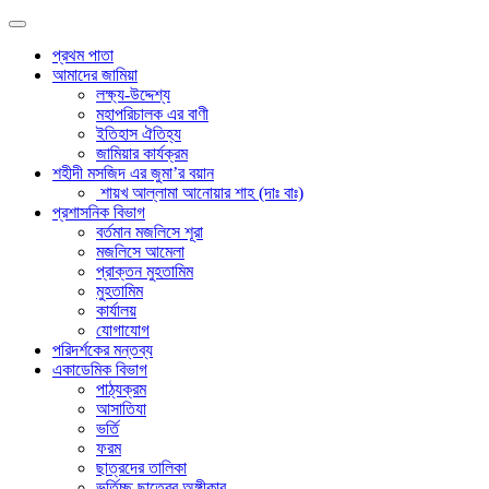
প্রথম পাতা
আমাদের জামিয়া
লক্ষ্য-উদ্দেশ্য
মহাপরিচালক এর বাণী
ইতিহাস ঐতিহ্য
জামিয়ার কার্যক্রম
শহীদী মসজিদ এর জুমা’র বয়ান
শায়খ আল্লামা আনোয়ার শাহ (দাঃ বাঃ)
প্রশাসনিক বিভাগ
বর্তমান মজলিসে শূরা
মজলিসে আমেলা
প্রাক্তন মুহতামিম
মুহতামিম
কার্যালয়
যোগাযোগ
পরিদর্শকের মন্তব্য
একাডেমিক বিভাগ
পাঠ্যক্রম
আসাতিযা
ভর্তি
ফরম
ছাত্রদের তালিকা
ভর্তিচ্ছু ছাত্রের অঙ্গীকার