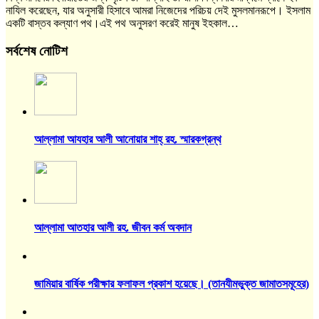
নাযিল করেছেন, যার অনুসারী হিসাবে আমরা নিজেদের পরিচয় দেই মুসলমানরূপে। ইসলাম
একটি বাস্তব কল্যাণ পথ।এই পথ অনুসরণ করেই মানুষ ইহকাল…
সর্বশেষ নোটিশ
আল্লামা আযহার আলী আনোয়ার শাহ্‌ রহ. স্মারকগ্রন্থ
আল্লামা আতহার আলী রহ. জীবন কর্ম অবদান
জামিয়ার বার্ষিক পরীক্ষার ফলাফল প্রকাশ হয়েছে। (তানযীমভুক্ত জামাতসমূহের)