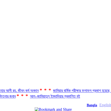
***
হার আলী রহ. জীবন কর্ম অবদান
জামিয়ার বার্ষিক পরীক্ষার ফলাফল প্রকাশ হয়ে
***
িতনার জবাব
আল–জামিয়াতুল ইমদাদিয়ার প্রকাশিত বই
Englis
Bangla