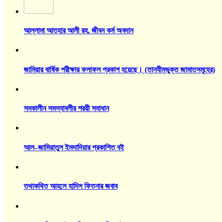
আল্লামা আতহার আলী রহ. জীবন কর্ম অবদান
জামিয়ার বার্ষিক পরীক্ষার ফলাফল প্রকাশ হয়েছে। (তানযীমভুক্ত জামাতসমূহের)
সমকালীন সমস্যাবলীর শরয়ী সমাধান
আল–জামিয়াতুল ইমদাদিয়ার প্রকাশিত বই
তথাকথিত আহলে হাদিস ফিতনার জবাব