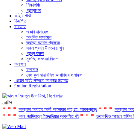
শিক্ষাপঞ্জি
গ্রন্থাগার
আইটি শাখা
বিজ্ঞপ্তি
ফাতোয়া
জরুরি মাসায়েল
আধুনিক মাসায়েল
ভ্রান্ত মতবাদ প্রসজ্ঞে
সকল প্রশ্ন উত্তর দেখুন
প্রশ্ন করুন
মুফতি, ফতওয়া বিভাগ
ফলাফল
ফলাফল
বেফাকুল মাদারিসিল আরাবিয়ার ফলাফল
ওয়েব সাইট সম্পর্কে আপনার মতামত
Online Registration
নোটিশ
***
***
আল্লামা আযহার আলী আনোয়ার শাহ্‌ রহ. স্মারকগ্রন্থ
আল্লামা আত
***
***
আল–জামিয়াতুল ইমদাদিয়ার প্রকাশিত বই
তথাকথিত আহলে হাদিস ফ