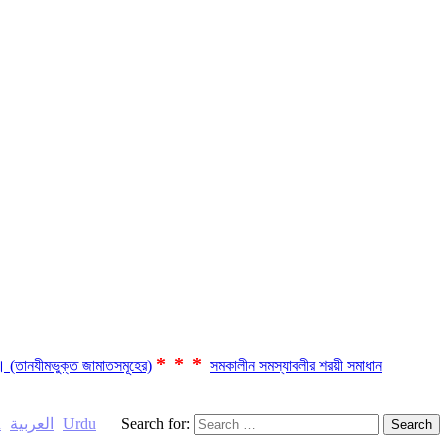
***
ছে। (তানযীমভুক্ত জামাতসমূহের)
সমকালীন সমস্যাবলীর শরয়ী সমাধান
h
العربية
Urdu
Search for: