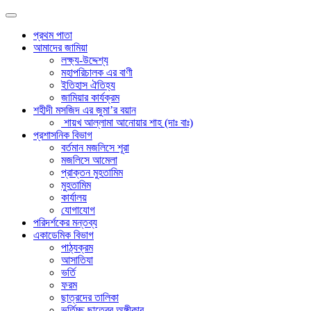
প্রথম পাতা
আমাদের জামিয়া
লক্ষ্য-উদ্দেশ্য
মহাপরিচালক এর বাণী
ইতিহাস ঐতিহ্য
জামিয়ার কার্যক্রম
শহীদী মসজিদ এর জুমা’র বয়ান
শায়খ আল্লামা আনোয়ার শাহ (দাঃ বাঃ)
প্রশাসনিক বিভাগ
বর্তমান মজলিসে শূরা
মজলিসে আমেলা
প্রাক্তন মুহতামিম
মুহতামিম
কার্যালয়
যোগাযোগ
পরিদর্শকের মন্তব্য
একাডেমিক বিভাগ
পাঠ্যক্রম
আসাতিযা
ভর্তি
ফরম
ছাত্রদের তালিকা
ভর্তিচ্ছু ছাত্রের অঙ্গীকার