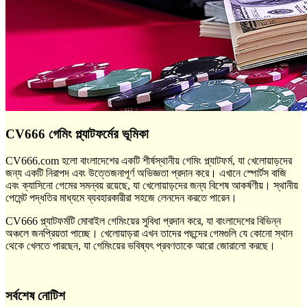
CV666 গেমিং প্ল্যাটফর্মের ভূমিকা
CV666.com হলো বাংলাদেশের একটি শীর্ষস্থানীয় গেমিং প্ল্যাটফর্ম, যা খেলোয়াড়দের
জন্য একটি নিরাপদ এবং উত্তেজনাপূর্ণ অভিজ্ঞতা প্রদান করে। এখানে স্পোর্টস বাজি
এবং ক্যাসিনো গেমের সমন্বয় রয়েছে, যা খেলোয়াড়দের জন্য বিশেষ আকর্ষণীয়। স্থানীয়
পেমেন্ট পদ্ধতির মাধ্যমে ব্যবহারকারীরা সহজে লেনদেন করতে পারেন।
CV666 প্ল্যাটফর্মটি মোবাইল গেমিংয়ের সুবিধা প্রদান করে, যা বাংলাদেশের বিভিন্ন
অঞ্চলে জনপ্রিয়তা পাচ্ছে। খেলোয়াড়রা এখন তাদের পছন্দের গেমগুলি যে কোনো স্থান
থেকে খেলতে পারছেন, যা গেমিংয়ের ভবিষ্যৎ প্রবণতাকে আরো জোরালো করছে।
সর্বশেষ নোটিশ