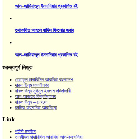
আল–জামিয়াতুল ইমদাদিয়ার প্রকাশিত বই
তথাকথিত আহলে হাদিস ফিতনার জবাব
আল–জামিয়াতুল ইমদাদিয়ার প্রকাশিত বই
গুরুত্ত্বপুর্ণ লিঙ্ক
বেফাকুল মাদারিসিল আরাবিয়া বাংলাদেশ
দারুল উলূম মাদানীনগর
দারুল উলূম মুঈনুল ইসলাম হাটহাজারী
আল-আজহার বিশ্ববিদ্যালয়
দারুল উলুম – দেওবন্দ
জামিয়া রাহমানিয়া আরাবিয়্যা
Link
শহীদী মসজিদ
তানযীমুল মাদারিসিল আরাবিয়া আল-ক্বাওমিয়া