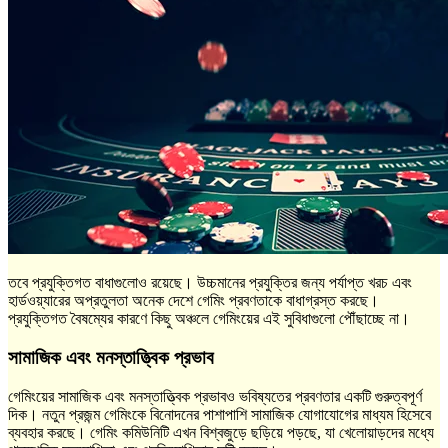
তবে প্রযুক্তিগত বাধাগুলোও রয়েছে। উচ্চমানের প্রযুক্তির জন্য পর্যাপ্ত খরচ এবং
হার্ডওয়্যারের অপ্রতুলতা অনেক দেশে গেমিং প্রবণতাকে বাধাগ্রস্ত করছে।
প্রযুক্তিগত বৈষম্যের কারণে কিছু অঞ্চলে গেমিংয়ের এই সুবিধাগুলো পৌঁছাচ্ছে না।
সামাজিক এবং মনস্তাত্ত্বিক প্রভাব
গেমিংয়ের সামাজিক এবং মনস্তাত্ত্বিক প্রভাবও ভবিষ্যতের প্রবণতার একটি গুরুত্বপূর্ণ
দিক। নতুন প্রজন্ম গেমিংকে বিনোদনের পাশাপাশি সামাজিক যোগাযোগের মাধ্যম হিসেবে
ব্যবহার করছে। গেমিং কমিউনিটি এখন বিশ্বজুড়ে ছড়িয়ে পড়ছে, যা খেলোয়াড়দের মধ্যে