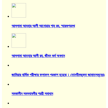
আল্লামা আযহার আলী আনোয়ার শাহ্‌ রহ. স্মারকগ্রন্থ
আল্লামা আতহার আলী রহ. জীবন কর্ম অবদান
জামিয়ার বার্ষিক পরীক্ষার ফলাফল প্রকাশ হয়েছে। (তানযীমভুক্ত জামাতসমূহের)
সমকালীন সমস্যাবলীর শরয়ী সমাধান