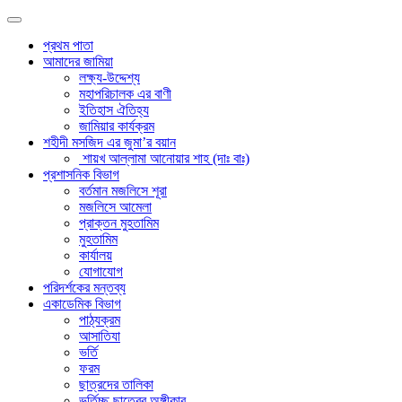
প্রথম পাতা
আমাদের জামিয়া
লক্ষ্য-উদ্দেশ্য
মহাপরিচালক এর বাণী
ইতিহাস ঐতিহ্য
জামিয়ার কার্যক্রম
শহীদী মসজিদ এর জুমা’র বয়ান
শায়খ আল্লামা আনোয়ার শাহ (দাঃ বাঃ)
প্রশাসনিক বিভাগ
বর্তমান মজলিসে শূরা
মজলিসে আমেলা
প্রাক্তন মুহতামিম
মুহতামিম
কার্যালয়
যোগাযোগ
পরিদর্শকের মন্তব্য
একাডেমিক বিভাগ
পাঠ্যক্রম
আসাতিযা
ভর্তি
ফরম
ছাত্রদের তালিকা
ভর্তিচ্ছু ছাত্রের অঙ্গীকার