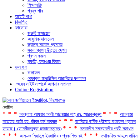
শিক্ষাপঞ্জি
গ্রন্থাগার
আইটি শাখা
বিজ্ঞপ্তি
ফাতোয়া
জরুরি মাসায়েল
আধুনিক মাসায়েল
ভ্রান্ত মতবাদ প্রসজ্ঞে
সকল প্রশ্ন উত্তর দেখুন
প্রশ্ন করুন
মুফতি, ফতওয়া বিভাগ
ফলাফল
ফলাফল
বেফাকুল মাদারিসিল আরাবিয়ার ফলাফল
ওয়েব সাইট সম্পর্কে আপনার মতামত
Online Registration
নোটিশ
***
***
আল্লামা আযহার আলী আনোয়ার শাহ্‌ রহ. স্মারকগ্রন্থ
আল্লামা
***
আতহার আলী রহ. জীবন কর্ম অবদান
জামিয়ার বার্ষিক পরীক্ষার ফলাফল প্রকাশ
***
হয়েছে। (তানযীমভুক্ত জামাতসমূহের)
সমকালীন সমস্যাবলীর শরয়ী সমাধান
***
***
আল–জামিয়াতুল ইমদাদিয়ার প্রকাশিত বই
তথাকথিত আহলে হাদিস