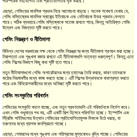
পারস্পরিক সহযোগিতা এবং প্রতিযোগিতার সৃষ্টি করছে।
এছাড়া, গেমিংয়ের মানসিক প্রভাব নিয়ে আলোচনা বাড়ছে। অনেক গবেষণা দেখায় যে,
গেমিং মস্তিষ্কের মানসিক স্বাস্থ্যে ইতিবাচক এবং নেতিবাচক উভয় প্রভাব ফেলতে
পারে। সঠিক ব্যবহারে গেমিং মস্তিষ্ককে সতেজ রাখতে পারে, কিন্তু অতিরিক্ত গেমিং
উদ্বেগ এবং বিষন্নতা সৃষ্টি করতে পারে।
গেমিং নিয়ন্ত্রণ ও নীতিমালা
বিভিন্ন দেশের সরকারের পক্ষ থেকে গেমিং নিয়ন্ত্রণের জন্য নীতিমালা প্রণয়ন করা হচ্ছে।
নিরাপত্তা এবং শৃঙ্খলা বজায় রাখতে এই নীতিমালাগুলি অত্যন্ত গুরুত্বপূর্ণ। কিন্তু এতে
গেমিং শিল্পের বিকাশে কিছু বাধা সৃষ্টি হতে পারে।
নতুন নীতিমালাগুলো গেমিং অপারেটরদের জন্য চ্যালেঞ্জ তৈরি করছে, কারণ তাদেরকে
কঠোর নিয়মাবলীর মধ্যে কাজ করতে হচ্ছে। এটি শিল্পের উদ্ভাবনকে বাধাগ্রস্ত করতে
পারে এবং বিনিয়োগকারীদের মধ্যে অনিচ্ছা সৃষ্টি করতে পারে।
গেমিং সংস্কৃতির পরিবর্তন
গেমিংয়ের সংস্কৃতি বদলে যাচ্ছে, এবং নতুন প্রবণতাগুলি এই পরিবর্তনকে নির্দেশ করে।
এখন গেমিং শুধুমাত্র শখ নয়, এটি একটি শিল্প হিসেবে পরিগণিত হচ্ছে। ইস্পোর্টস এবং
স্ট্রিমিং সাইটগুলোর উত্থান গেমিংয়ের প্রতিযোগিতামূলক দিককে উঠে ধরছে, যা
তরুণদের মধ্যে ব্যাপক জনপ্রিয়তা পাচ্ছে।
এছাড়া, গেমারদের মধ্যে শৃঙ্খলা এবং পরিশ্রমের মূল্যবোধও বৃদ্ধি পাচ্ছে। গেমিংয়ের