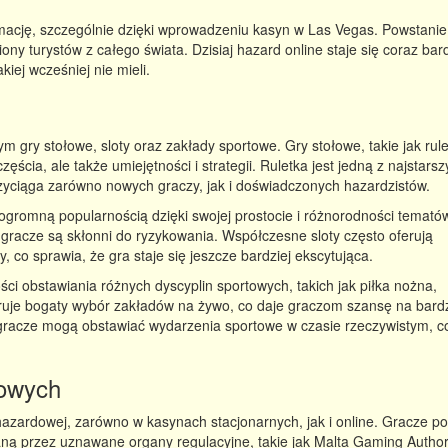
ację, szczególnie dzięki wprowadzeniu kasyn w Las Vegas. Powstanie
y turystów z całego świata. Dzisiaj hazard online staje się coraz bard
iej wcześniej nie mieli.
m gry stołowe, sloty oraz zakłady sportowe. Gry stołowe, takie jak rule
ęścia, ale także umiejętności i strategii. Ruletka jest jedną z najstarsz
zyciąga zarówno nowych graczy, jak i doświadczonych hazardzistów.
ę ogromną popularnością dzięki swojej prostocie i różnorodności temató
 gracze są skłonni do ryzykowania. Współczesne sloty często oferują
 co sprawia, że gra staje się jeszcze bardziej ekscytująca.
ci obstawiania różnych dyscyplin sportowych, takich jak piłka nożna,
eruje bogaty wybór zakładów na żywo, co daje graczom szansę na bardz
, gracze mogą obstawiać wydarzenia sportowe w czasie rzeczywistym, c
dowych
azardowej, zarówno w kasynach stacjonarnych, jak i online. Gracze po
daną przez uznawane organy regulacyjne, takie jak Malta Gaming Author