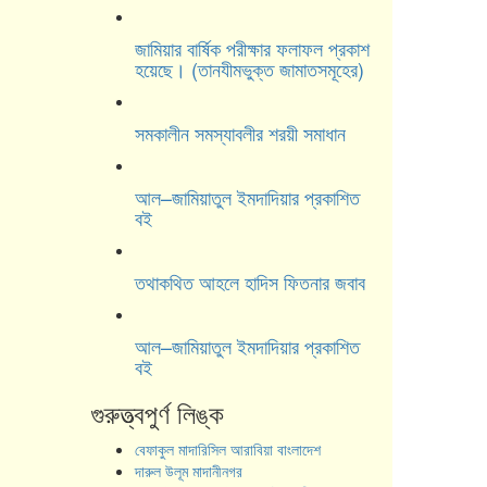
জামিয়ার বার্ষিক পরীক্ষার ফলাফল প্রকাশ
হয়েছে। (তানযীমভুক্ত জামাতসমূহের)
সমকালীন সমস্যাবলীর শরয়ী সমাধান
আল–জামিয়াতুল ইমদাদিয়ার প্রকাশিত
বই
তথাকথিত আহলে হাদিস ফিতনার জবাব
আল–জামিয়াতুল ইমদাদিয়ার প্রকাশিত
বই
গুরুত্ত্বপুর্ণ লিঙ্ক
বেফাকুল মাদারিসিল আরাবিয়া বাংলাদেশ
দারুল উলূম মাদানীনগর