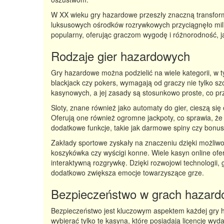
W XX wieku gry hazardowe przeszły znaczną transform
luksusowych ośrodków rozrywkowych przyciągnęło milion
popularny, oferując graczom wygodę i różnorodność, jak
Rodzaje gier hazardowych
Gry hazardowe można podzielić na wiele kategorii, w ty
blackjack czy pokers, wymagają od graczy nie tylko szcz
kasynowych, a jej zasady są stosunkowo proste, co pr
Sloty, znane również jako automaty do gier, cieszą si
Oferują one również ogromne jackpoty, co sprawia, że
dodatkowe funkcje, takie jak darmowe spiny czy bonusy,
Zakłady sportowe zyskały na znaczeniu dzięki możliwoś
koszykówka czy wyścigi konne. Wiele kasyn online of
interaktywną rozgrywkę. Dzięki rozwojowi technologii
dodatkowo zwiększa emocje towarzyszące grze.
Bezpieczeństwo w grach hazar
Bezpieczeństwo jest kluczowym aspektem każdej gry h
wybierać tylko te kasyna, które posiadają licencję wy