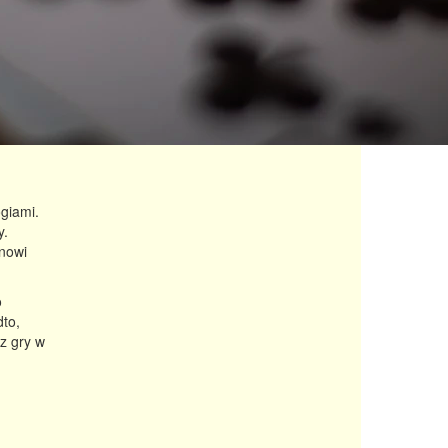
giami.
y.
anowi
o
to,
z gry w