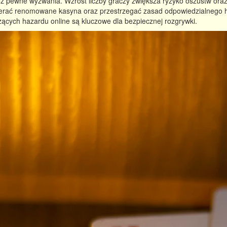
eż pewne wyzwania. Wzrost liczby graczy zwiększa ryzyko oszustw ora
ybierać renomowane kasyna oraz przestrzegać zasad odpowiedzialnego 
ących hazardu online są kluczowe dla bezpiecznej rozgrywki.