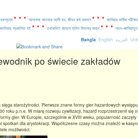
***
***
রকগ্রন্থ
আল্লামা আতহার আলী রহ. জীবন কর্ম অবদান
জামিয়ার বার্ষিক পরীক
***
***
দাদিয়ার প্রকাশিত বই
তথাকথিত আহলে হাদিস ফিতনার জবাব
আল–জামিয়াতুল 
Bangla
English
العربية
Urd
ewodnik po świecie zakładów
ra sięga starożytności. Pierwsze znane formy gier hazardowych występu
0 roku p.n.e. W miarę rozwoju cywilizacji, hazard rozprzestrzenił się 
formy gier. W Europie, szczególnie w XVIII wieku, popularność zaczęły
mi spotkań dla arystokracji. Współczesne czasy można znaleźć w kasy
wiele możliwości.