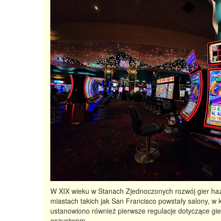
W XIX wieku w Stanach Zjednoczonych rozwój gier haza
miastach takich jak San Francisco powstały salony, w 
ustanowiono również pierwsze regulacje dotyczące gi
oszustwom.