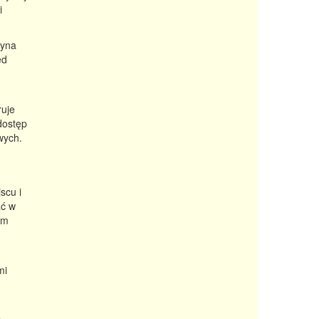
i
syna
ed
ruje
dostęp
wych.
scu i
ać w
em
mi