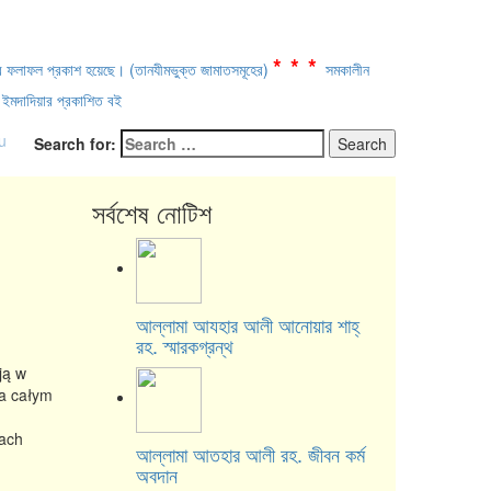
***
্ষার ফলাফল প্রকাশ হয়েছে। (তানযীমভুক্ত জামাতসমূহের)
সমকালীন
ইমদাদিয়ার প্রকাশিত বই
u
Search for:
সর্বশেষ নোটিশ
আল্লামা আযহার আলী আনোয়ার শাহ্‌
রহ. স্মারকগ্রন্থ
ją w
na całym
nach
আল্লামা আতহার আলী রহ. জীবন কর্ম
অবদান