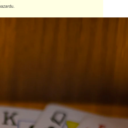
z
hazardu.