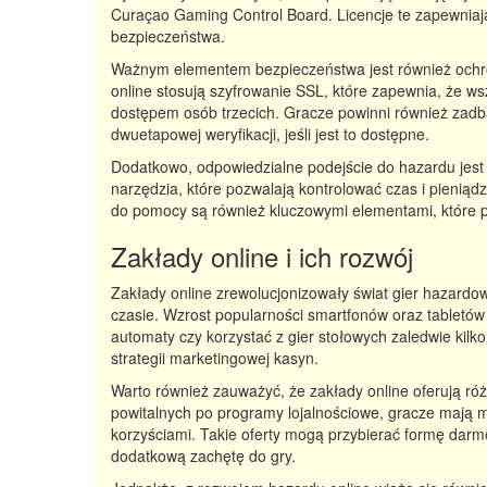
Curaçao Gaming Control Board. Licencje te zapewniają
bezpieczeństwa.
Ważnym elementem bezpieczeństwa jest również ochr
online stosują szyfrowanie SSL, które zapewnia, że 
dostępem osób trzecich. Gracze powinni również zadba
dwuetapowej weryfikacji, jeśli jest to dostępne.
Dodatkowo, odpowiedzialne podejście do hazardu jest
narzędzia, które pozwalają kontrolować czas i pienią
do pomocy są również kluczowymi elementami, które
Zakłady online i ich rozwój
Zakłady online zrewolucjonizowały świat gier hazardo
czasie. Wzrost popularności smartfonów oraz tabletów
automaty czy korzystać z gier stołowych zaledwie kilk
strategii marketingowej kasyn.
Warto również zauważyć, że zakłady online oferują ró
powitalnych po programy lojalnościowe, gracze mają m
korzyściami. Takie oferty mogą przybierać formę dar
dodatkową zachętę do gry.