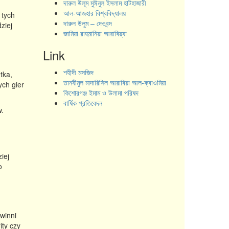
দারুল উলূম মুঈনুল ইসলাম হাটহাজারী
আল-আজহার বিশ্ববিদ্যালয়
 tych
দারুল উলুম – দেওবন্দ
ziej
জামিয়া রাহমানিয়া আরাবিয়্যা
Link
শহীদী মসজিদ
tka,
তানযীমুল মাদারিসিল আরাবিয়া আল-ক্বাওমিয়া
ych gier
কিশোরগঞ্জ ইমাম ও উলামা পরিষদ
বার্ষিক প্রতিবেদন
w.
iej
o
winni
ity czy