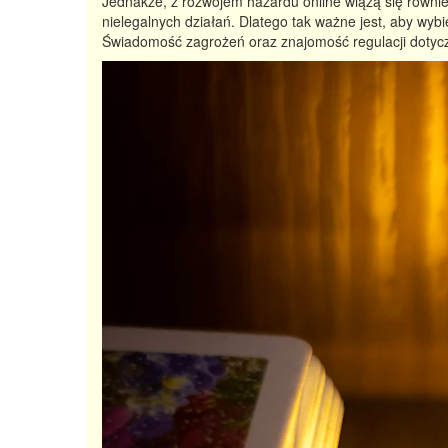
Jednakże, z rozwojem hazardu online wiążą się równi
nielegalnych działań. Dlatego tak ważne jest, aby w
Świadomość zagrożeń oraz znajomość regulacji dotycz