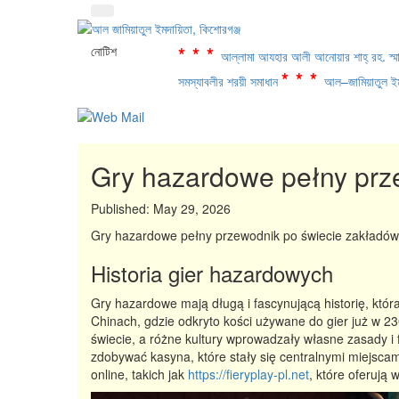
***
নোটিশ
আল্লামা আযহার আলী আনোয়ার শাহ্‌ রহ. স্মা
***
সমস্যাবলীর শরয়ী সমাধান
আল–জামিয়াতুল ইম
Gry hazardowe pełny prz
Published:
May 29, 2026
Gry hazardowe pełny przewodnik po świecie zakładów
Historia gier hazardowych
Gry hazardowe mają długą i fascynującą historię, któ
Chinach, gdzie odkryto kości używane do gier już w 230
świecie, a różne kultury wprowadzały własne zasady i 
zdobywać kasyna, które stały się centralnymi miejsca
online, takich jak
https://fieryplay-pl.net
, które oferują 