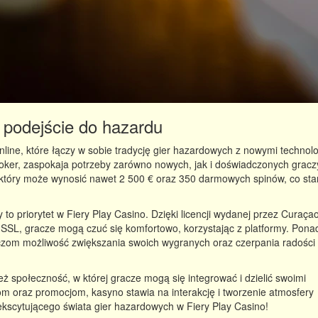
 podejście do hazardu
line, które łączy w sobie tradycję gier hazardowych z nowymi technolo
z poker, zaspokaja potrzeby zarówno nowych, jak i doświadczonych gracz
, który może wynosić nawet 2 500 € oraz 350 darmowych spinów, co st
to priorytet w Fiery Play Casino. Dzięki licencji wydanej przez Curaça
SSL, gracze mogą czuć się komfortowo, korzystając z platformy. Ponad
czom możliwość zwiększania swoich wygranych oraz czerpania radości 
ież społeczność, w której gracze mogą się integrować i dzielić swoimi
om oraz promocjom, kasyno stawia na interakcję i tworzenie atmosfery
o ekscytującego świata gier hazardowych w Fiery Play Casino!