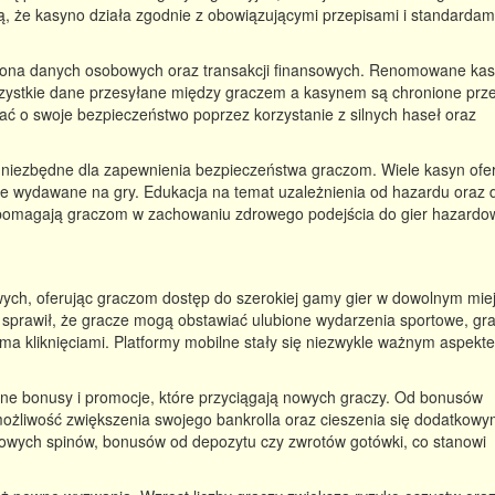
, że kasyno działa zgodnie z obowiązującymi przepisami i standardam
ona danych osobowych oraz transakcji finansowych. Renomowane ka
wszystkie dane przesyłane między graczem a kasynem są chronione prz
ć o swoje bezpieczeństwo poprzez korzystanie z silnych haseł oraz
 niezbędne dla zapewnienia bezpieczeństwa graczom. Wiele kasyn ofe
dze wydawane na gry. Edukacja na temat uzależnienia od hazardu oraz 
 pomagają graczom w zachowaniu zdrowego podejścia do gier hazardo
wych, oferując graczom dostęp do szerokiej gamy gier w dowolnym miej
 sprawił, że gracze mogą obstawiać ulubione wydarzenia sportowe, gr
oma kliknięciami. Platformy mobilne stały się niezwykle ważnym aspekt
żne bonusy i promocje, które przyciągają nowych graczy. Od bonusów
ożliwość zwiększenia swojego bankrolla oraz cieszenia się dodatkowy
mowych spinów, bonusów od depozytu czy zwrotów gotówki, co stanowi