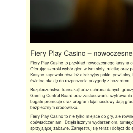
Fiery Play Casino – nowoczesne
Fiery Play Casino to przykład nowoczesnego kasyna on
Oferując szeroki wybór gier, w tym sloty, ruletkę ora
Kasyno zapewnia również atrakcyjny pakiet powitalny
świetną okazję do rozpoczęcia przygody z hazardem.
Bezpieczeństwo transakcji oraz ochrona danych graczy 
Gaming Control Board oraz zastosowaniu szyfrowania 
bogate promocje oraz program lojalnościowy dają gra
bezpiecznym środowisku.
Fiery Play Casino to nie tylko miejsce do gry, ale równ
doświadczeniami. Dzięki licznym wydarzeniom, turniej
sprzyjającej zabawie. Zarejestruj się teraz i dołącz d