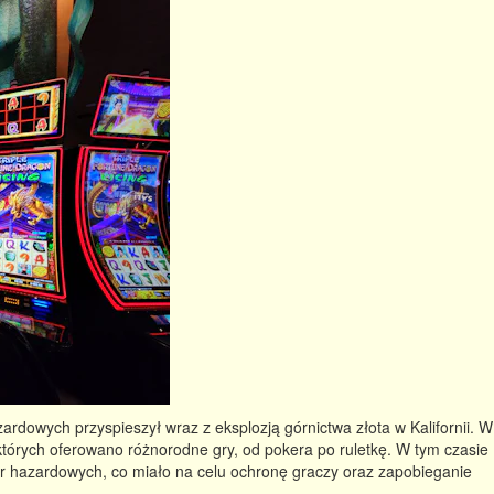
rdowych przyspieszył wraz z eksplozją górnictwa złota w Kalifornii. W
których oferowano różnorodne gry, od pokera po ruletkę. W tym czasie
er hazardowych, co miało na celu ochronę graczy oraz zapobieganie