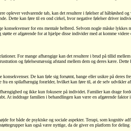
ere oplever vedvarende tab, kan det resultere i følelser af håbløshed og
ette kan føre til en ond cirkel, hvor negative følelser driver individet
ige konsekvenser for ens mentale helbred. Selvom nogle måske lykkes 
 støtte er afgørende for at hjælpe disse individer med at komme videre
tioner. For mange afhængige kan det resultere i brud på tillid mellem 
frustration og følelsesmæssig afstand mellem dem og deres kære. Dette kan
 konsekvenser. De kan føle sig forsømt, bange eller usikre på deres fr
ra en spilafhængig forælder, hvilket kan føre til, at de selv udvikler 
ilafhængighed og ikke kun fokusere på individet. Familier kan drage for
t. At inddrage familien i behandlingen kan være en afgørende faktor i
jde for både de psykiske og sociale aspekter. Terapi, som kognitiv adfærd
øttegrupper kan også være nyttige, da de giver en platform for deling af