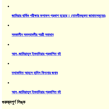
জামিয়ার বার্ষিক পরীক্ষার ফলাফল প্রকাশ হয়েছে। (তানযীমভুক্ত জামাতসমূহের)
সমকালীন সমস্যাবলীর শরয়ী সমাধান
আল–জামিয়াতুল ইমদাদিয়ার প্রকাশিত বই
তথাকথিত আহলে হাদিস ফিতনার জবাব
আল–জামিয়াতুল ইমদাদিয়ার প্রকাশিত বই
গুরুত্ত্বপুর্ণ লিঙ্ক