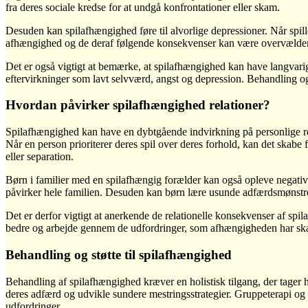
fra deres sociale kredse for at undgå konfrontationer eller skam.
Desuden kan spilafhængighed føre til alvorlige depressioner. Når spill
afhængighed og de deraf følgende konsekvenser kan være overvældende. D
Det er også vigtigt at bemærke, at spilafhængighed kan have langvar
eftervirkninger som lavt selvværd, angst og depression. Behandling og
Hvordan påvirker spilafhængighed relationer?
Spilafhængighed kan have en dybtgående indvirkning på personlige rela
Når en person prioriterer deres spil over deres forhold, kan det skabe 
eller separation.
Børn i familier med en spilafhængig forælder kan også opleve negative
påvirker hele familien. Desuden kan børn lære usunde adfærdsmønstre f
Det er derfor vigtigt at anerkende de relationelle konsekvenser af sp
bedre og arbejde gennem de udfordringer, som afhængigheden har skab
Behandling og støtte til spilafhængighed
Behandling af spilafhængighed kræver en holistisk tilgang, der tager hø
deres adfærd og udvikle sundere mestringsstrategier. Gruppeterapi og st
udfordringer.