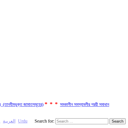
***
ছে। (তানযীমভুক্ত জামাতসমূহের)
সমকালীন সমস্যাবলীর শরয়ী সমাধান
h
العربية
Urdu
Search for: