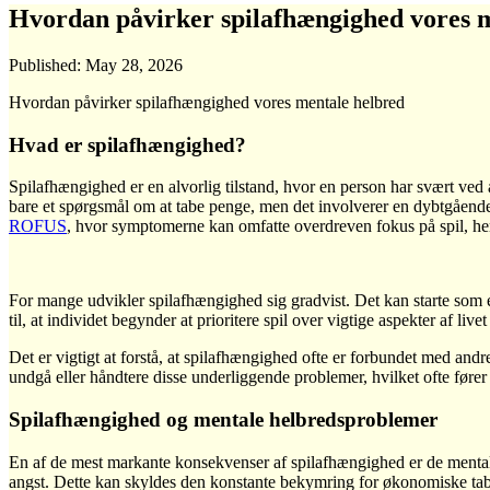
Hvordan påvirker spilafhængighed vores 
Published:
May 28, 2026
Hvordan påvirker spilafhængighed vores mentale helbred
Hvad er spilafhængighed?
Spilafhængighed er en alvorlig tilstand, hvor en person har svært ved at
bare et spørgsmål om at tabe penge, men det involverer en dybtgående 
ROFUS
, hvor symptomerne kan omfatte overdreven fokus på spil, hem
For mange udvikler spilafhængighed sig gradvist. Det kan starte som e
til, at individet begynder at prioritere spil over vigtige aspekter af li
Det er vigtigt at forstå, at spilafhængighed ofte er forbundet med an
undgå eller håndtere disse underliggende problemer, hvilket ofte fører 
Spilafhængighed og mentale helbredsproblemer
En af de mest markante konsekvenser af spilafhængighed er de mental
angst. Dette kan skyldes den konstante bekymring for økonomiske tab o