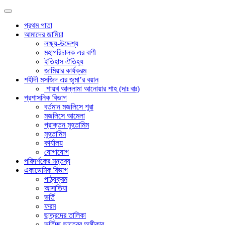
প্রথম পাতা
আমাদের জামিয়া
লক্ষ্য-উদ্দেশ্য
মহাপরিচালক এর বাণী
ইতিহাস ঐতিহ্য
জামিয়ার কার্যক্রম
শহীদী মসজিদ এর জুমা’র বয়ান
শায়খ আল্লামা আনোয়ার শাহ (দাঃ বাঃ)
প্রশাসনিক বিভাগ
বর্তমান মজলিসে শূরা
মজলিসে আমেলা
প্রাক্তন মুহতামিম
মুহতামিম
কার্যালয়
যোগাযোগ
পরিদর্শকের মন্তব্য
একাডেমিক বিভাগ
পাঠ্যক্রম
আসাতিযা
ভর্তি
ফরম
ছাত্রদের তালিকা
ভর্তিচ্ছু ছাত্রের অঙ্গীকার