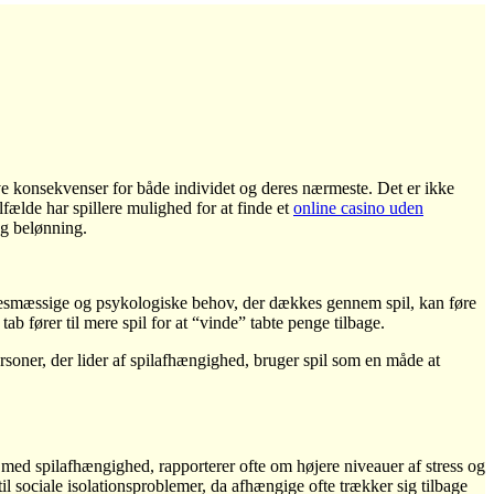
ative konsekvenser for både individet og deres nærmeste. Det er ikke
ælde har spillere mulighed for at finde et
online casino uden
og belønning.
lelsesmæssige og psykologiske behov, der dækkes gennem spil, kan føre
tab fører til mere spil for at “vinde” tabte penge tilbage.
rsoner, der lider af spilafhængighed, bruger spil som en måde at
ed spilafhængighed, rapporterer ofte om højere niveauer af stress og
l sociale isolationsproblemer, da afhængige ofte trækker sig tilbage