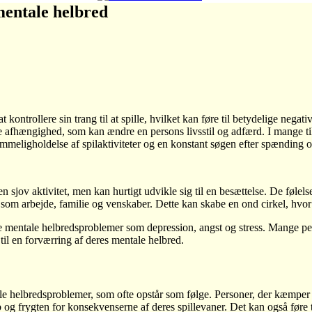
mentale helbred
 kontrollere sin trang til at spille, hvilket kan føre til betydelige neg
afhængighed, som kan ændre en persons livsstil og adfærd. I mange tilf
meligholdelse af spilaktiviteter og en konstant søgen efter spænding 
n sjov aktivitet, men kan hurtigt udvikle sig til en besættelse. De fø
vet som arbejde, familie og venskaber. Dette kan skabe en ond cirkel, hvor 
dre mentale helbredsproblemer som depression, angst og stress. Mange pe
til en forværring af deres mentale helbred.
e helbredsproblemer, som ofte opstår som følge. Personer, der kæmper m
g frygten for konsekvenserne af deres spillevaner. Det kan også føre ti