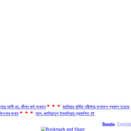
***
হার আলী রহ. জীবন কর্ম অবদান
জামিয়ার বার্ষিক পরীক্ষার ফলাফল প্রকাশ হয়ে
***
িতনার জবাব
আল–জামিয়াতুল ইমদাদিয়ার প্রকাশিত বই
Englis
Bangla