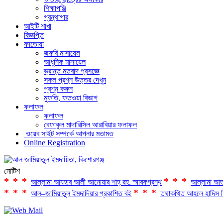
শিক্ষাপঞ্জি
গ্রন্থাগার
আইটি শাখা
বিজ্ঞপ্তি
ফাতোয়া
জরুরি মাসায়েল
আধুনিক মাসায়েল
ভ্রান্ত মতবাদ প্রসজ্ঞে
সকল প্রশ্ন উত্তর দেখুন
প্রশ্ন করুন
মুফতি, ফতওয়া বিভাগ
ফলাফল
ফলাফল
বেফাকুল মাদারিসিল আরাবিয়ার ফলাফল
ওয়েব সাইট সম্পর্কে আপনার মতামত
Online Registration
নোটিশ
***
***
আল্লামা আযহার আলী আনোয়ার শাহ্‌ রহ. স্মারকগ্রন্থ
আল্লামা আত
***
***
আল–জামিয়াতুল ইমদাদিয়ার প্রকাশিত বই
তথাকথিত আহলে হাদিস ফ