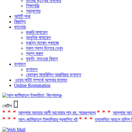
ভর্তিচ্ছু ছাত্রের অঙ্গীকার
শিক্ষাপঞ্জি
গ্রন্থাগার
আইটি শাখা
বিজ্ঞপ্তি
ফাতোয়া
জরুরি মাসায়েল
আধুনিক মাসায়েল
ভ্রান্ত মতবাদ প্রসজ্ঞে
সকল প্রশ্ন উত্তর দেখুন
প্রশ্ন করুন
মুফতি, ফতওয়া বিভাগ
ফলাফল
ফলাফল
বেফাকুল মাদারিসিল আরাবিয়ার ফলাফল
ওয়েব সাইট সম্পর্কে আপনার মতামত
Online Registration
নোটিশ
***
***
আল্লামা আযহার আলী আনোয়ার শাহ্‌ রহ. স্মারকগ্রন্থ
আল্লামা আত
***
***
আল–জামিয়াতুল ইমদাদিয়ার প্রকাশিত বই
তথাকথিত আহলে হাদিস ফ