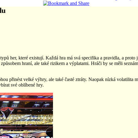
du
ů her, které existují. Každá hra má svá specifika a pravidla, a proto 
 způsobem hraní, ale také rizikem a výplatami. Hráči by se měli seznámi
ou přinést velké výhry, ale také časté ztráty. Naopak nízká volatilita m
bírat své oblíbené hry.