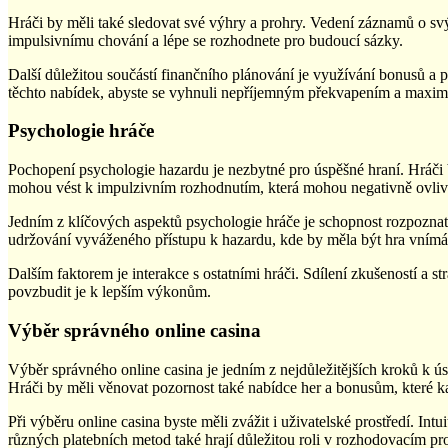
Hráči by měli také sledovat své výhry a prohry. Vedení záznamů o svý
impulsivnímu chování a lépe se rozhodnete pro budoucí sázky.
Další důležitou součástí finančního plánování je využívání bonusů a 
těchto nabídek, abyste se vyhnuli nepříjemným překvapením a maximá
Psychologie hráče
Pochopení psychologie hazardu je nezbytné pro úspěšné hraní. Hráči b
mohou vést k impulzivním rozhodnutím, která mohou negativně ovlivn
Jedním z klíčových aspektů psychologie hráče je schopnost rozpoznat, k
udržování vyváženého přístupu k hazardu, kde by měla být hra vnímán
Dalším faktorem je interakce s ostatními hráči. Sdílení zkušeností a
povzbudit je k lepším výkonům.
Výběr správného online casina
Výběr správného online casina je jedním z nejdůležitějších kroků k ús
Hráči by měli věnovat pozornost také nabídce her a bonusům, které k
Při výběru online casina byste měli zvážit i uživatelské prostředí. In
různých platebních metod také hrají důležitou roli v rozhodovacím pr