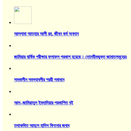
আল্লামা আতহার আলী রহ. জীবন কর্ম অবদান
জামিয়ার বার্ষিক পরীক্ষার ফলাফল প্রকাশ হয়েছে। (তানযীমভুক্ত জামাতসমূহের)
সমকালীন সমস্যাবলীর শরয়ী সমাধান
আল–জামিয়াতুল ইমদাদিয়ার প্রকাশিত বই
তথাকথিত আহলে হাদিস ফিতনার জবাব