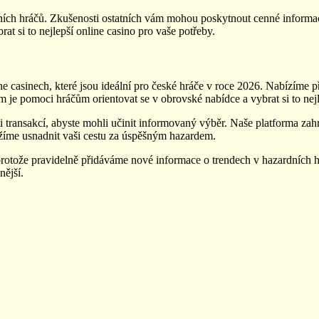
tatních hráčů. Zkušenosti ostatních vám mohou poskytnout cenné inform
t si to nejlepší online casino pro vaše potřeby.
e casinech, které jsou ideální pro české hráče v roce 2026. Nabízíme př
je pomoci hráčům orientovat se v obrovské nabídce a vybrat si to nejl
i transakcí, abyste mohli učinit informovaný výběr. Naše platforma z
žíme usnadnit vaši cestu za úspěšným hazardem.
 protože pravidelně přidáváme nové informace o trendech v hazardních 
nější.