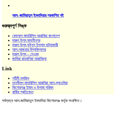
আল–জামিয়াতুল ইমদাদিয়ার প্রকাশিত বই
গুরুত্ত্বপুর্ণ লিঙ্ক
বেফাকুল মাদারিসিল আরাবিয়া বাংলাদেশ
দারুল উলূম মাদানীনগর
দারুল উলূম মুঈনুল ইসলাম হাটহাজারী
আল-আজহার বিশ্ববিদ্যালয়
দারুল উলুম – দেওবন্দ
জামিয়া রাহমানিয়া আরাবিয়্যা
Link
শহীদী মসজিদ
তানযীমুল মাদারিসিল আরাবিয়া আল-ক্বাওমিয়া
কিশোরগঞ্জ ইমাম ও উলামা পরিষদ
বার্ষিক প্রতিবেদন
সর্বস্বত্ব আল-জামিয়াতুল ইমদাদিয়া কিশোরগঞ্জ কর্তৃক সংরক্ষিত।