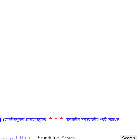
***
ছে। (তানযীমভুক্ত জামাতসমূহের)
সমকালীন সমস্যাবলীর শরয়ী সমাধান
h
العربية
Urdu
Search for: