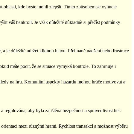
at oblasti, kde byste mohli zlepšit. Tímto způsobem se vyhnete
šit váš bankroll. Je však důležité důkladně si přečíst podmínky
a je důležité udržet klidnou hlavu. Přehnané nadšení nebo frustrace
pokud máte pocit, že se situace vymyká kontrole. To zahrnuje i
pohledy na hru. Komunitní aspekty hazardu mohou hráče motivovat a
a regulována, aby byla zajištěna bezpečnost a spravedlivost her.
nit orientaci mezi různými hrami. Rychlost transakcí a možnost výběru