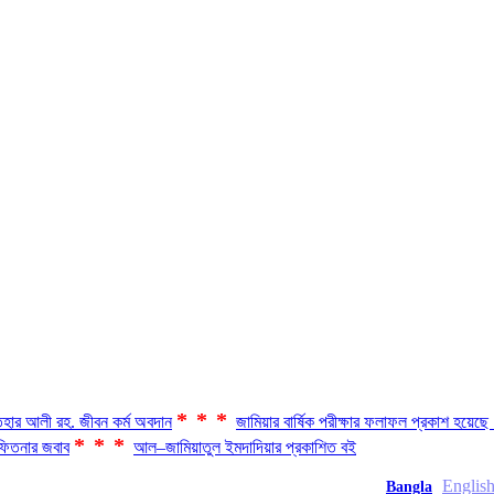
***
হার আলী রহ. জীবন কর্ম অবদান
জামিয়ার বার্ষিক পরীক্ষার ফলাফল প্রকাশ হয়ে
***
িতনার জবাব
আল–জামিয়াতুল ইমদাদিয়ার প্রকাশিত বই
Englis
Bangla