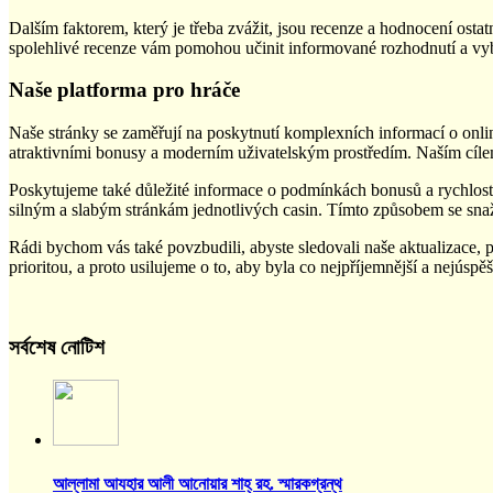
Dalším faktorem, který je třeba zvážit, jsou recenze a hodnocení os
spolehlivé recenze vám pomohou učinit informované rozhodnutí a vybra
Naše platforma pro hráče
Naše stránky se zaměřují na poskytnutí komplexních informací o onlin
atraktivními bonusy a moderním uživatelským prostředím. Naším cílem 
Poskytujeme také důležité informace o podmínkách bonusů a rychlost
silným a slabým stránkám jednotlivých casin. Tímto způsobem se sna
Rádi bychom vás také povzbudili, abyste sledovali naše aktualizace,
prioritou, a proto usilujeme o to, aby byla co nejpříjemnější a nejúspěš
সর্বশেষ নোটিশ
আল্লামা আযহার আলী আনোয়ার শাহ্‌ রহ. স্মারকগ্রন্থ