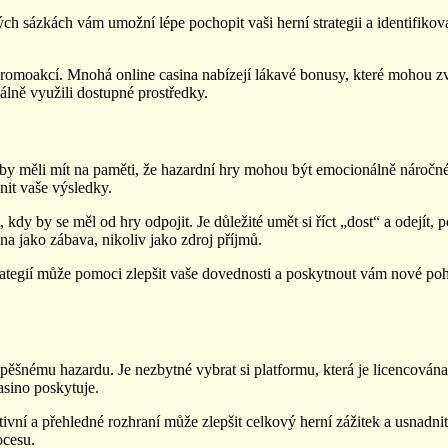
ch sázkách vám umožní lépe pochopit vaši herní strategii a identifikov
promoakcí. Mnohá online casina nabízejí lákavé bonusy, které mohou zvý
lně využili dostupné prostředky.
y měli mít na paměti, že hazardní hry mohou být emocionálně náročné, 
it vaše výsledky.
dy by se měl od hry odpojit. Je důležité umět si říct „dost“ a odejít, 
a jako zábava, nikoliv jako zdroj příjmů.
 strategií může pomoci zlepšit vaše dovednosti a poskytnout vám nové 
pěšnému hazardu. Je nezbytné vybrat si platformu, která je licencována 
asino poskytuje.
tuitivní a přehledné rozhraní může zlepšit celkový herní zážitek a usnad
ocesu.