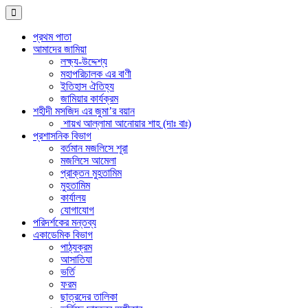
প্রথম পাতা
আমাদের জামিয়া
লক্ষ্য-উদ্দেশ্য
মহাপরিচালক এর বাণী
ইতিহাস ঐতিহ্য
জামিয়ার কার্যক্রম
শহীদী মসজিদ এর জুমা’র বয়ান
শায়খ আল্লামা আনোয়ার শাহ (দাঃ বাঃ)
প্রশাসনিক বিভাগ
বর্তমান মজলিসে শূরা
মজলিসে আমেলা
প্রাক্তন মুহতামিম
মুহতামিম
কার্যালয়
যোগাযোগ
পরিদর্শকের মন্তব্য
একাডেমিক বিভাগ
পাঠ্যক্রম
আসাতিযা
ভর্তি
ফরম
ছাত্রদের তালিকা