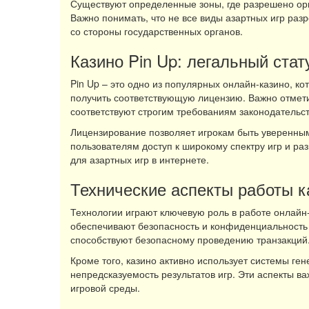
Существуют определенные зоны, где разрешено орга
Важно понимать, что не все виды азартных игр ра
со стороны государственных органов.
Казино Pin Up: легальный стат
Pin Up – это одно из популярных онлайн-казино, к
получить соответствующую лицензию. Важно отмети
соответствуют строгим требованиям законодательст
Лицензирование позволяет игрокам быть уверенным
пользователям доступ к широкому спектру игр и ра
для азартных игр в интернете.
Технические аспекты работы к
Технологии играют ключевую роль в работе онлайн
обеспечивают безопасность и конфиденциальность
способствуют безопасному проведению транзакций
Кроме того, казино активно использует системы ген
непредсказуемость результатов игр. Эти аспекты 
игровой среды.