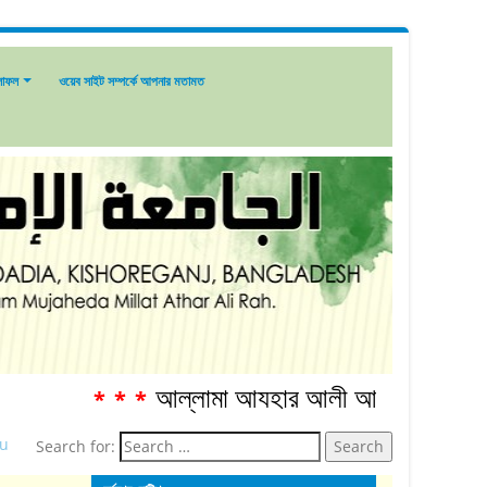
লাফল
ওয়েব সাইট সম্পর্কে আপনার মতামত
আল্লামা আযহার আলী আনোয়ার শাহ্‌ রহ. স্মারকগ্
***
u
Search for: