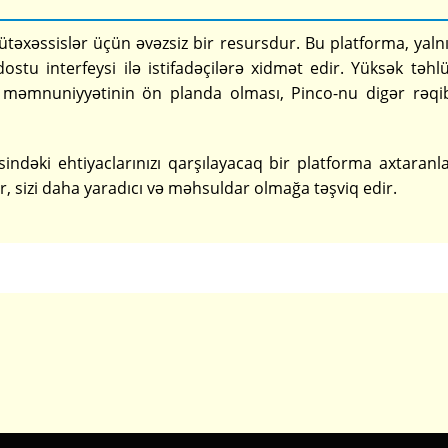
ütəxəssislər üçün əvəzsiz bir resursdur. Bu platforma, yaln
stu interfeysi ilə istifadəçilərə xidmət edir. Yüksək təhlü
çi məmnuniyyətinin ön planda olması, Pinco-nu digər rəqi
sindəki ehtiyaclarınızı qarşılayacaq bir platforma axtaranl
r, sizi daha yaradıcı və məhsuldar olmağa təşviq edir.