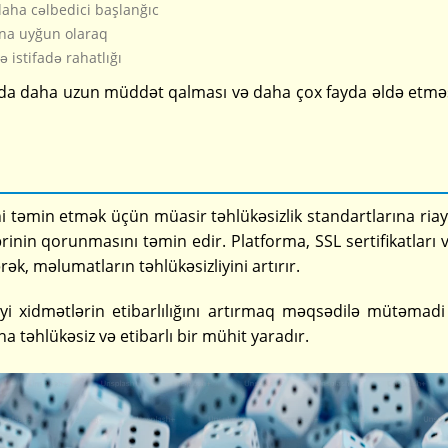
daha cəlbedici başlanğıc
ına uyğun olaraq
 istifadə rahatlığı
sında daha uzun müddət qalması və daha çox fayda əldə etmə
ini təmin etmək üçün müasir təhlükəsizlik standartlarına riay
ərinin qorunmasını təmin edir. Platforma, SSL sertifikatları 
ək, məlumatların təhlükəsizliyini artırır.
diyi xidmətlərin etibarlılığını artırmaq məqsədilə mütəmad
ha təhlükəsiz və etibarlı bir mühit yaradır.