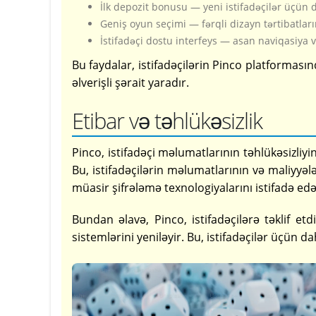
İlk depozit bonusu — yeni istifadəçilər üçün 
Geniş oyun seçimi — fərqli dizayn tərtibatlar
İstifadəçi dostu interfeys — asan naviqasiya və
Bu faydalar, istifadəçilərin Pinco platforma
əlverişli şərait yaradır.
Etibar və təhlükəsizlik
Pinco, istifadəçi məlumatlarının təhlükəsizliy
Bu, istifadəçilərin məlumatlarının və maliyyəl
müasir şifrələmə texnologiyalarını istifadə edər
Bundan əlavə, Pinco, istifadəçilərə təklif et
sistemlərini yeniləyir. Bu, istifadəçilər üçün da