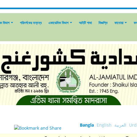
িক বিভাগ
পরিদর্শকের মন্তব্য
একাডেমিক বিভাগ
আইটি শাখা
বিজ্ঞপ্তি
ফাতোয়া
ফ
Bangla
English
العربية
Urd