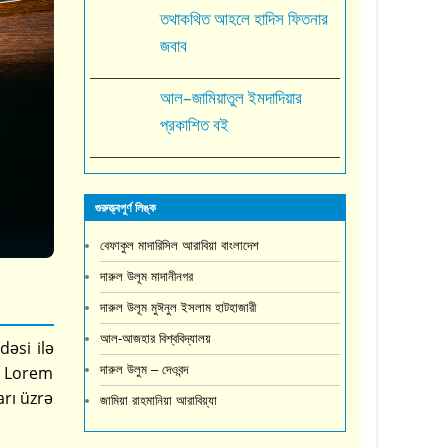
তথাকথিত আহলে হাদিস ফিতনার
জবাব
আল–জামিয়াতুল ইমদাদিয়ার
প্রকাশিত বই
গুরুত্ত্বপুর্ণ লিঙ্ক
বেফাকুল মাদারিসিল আরাবিয়া বাংলাদেশ
দারুল উলূম মাদানীনগর
দারুল উলূম মুঈনুল ইসলাম হাটহাজারী
আল-আজহার বিশ্ববিদ্যালয়
dəsi ilə
. Lorem
দারুল উলুম – দেওবন্দ
arı üzrə
জামিয়া রাহমানিয়া আরাবিয়্যা