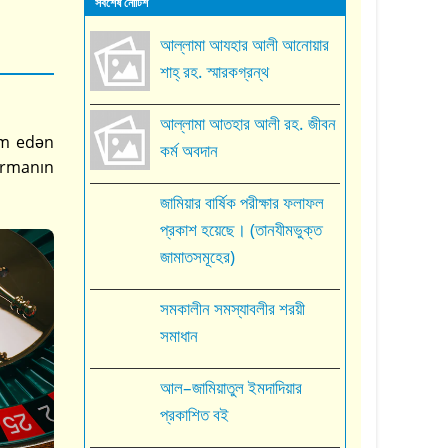
সর্বশেষ নোটিশ
আল্লামা আযহার আলী আনোয়ার
শাহ্‌ রহ. স্মারকগ্রন্থ
আল্লামা আতহার আলী রহ. জীবন
im edən
কর্ম অবদান
ormanın
জামিয়ার বার্ষিক পরীক্ষার ফলাফল
প্রকাশ হয়েছে। (তানযীমভুক্ত
জামাতসমূহের)
সমকালীন সমস্যাবলীর শরয়ী
সমাধান
আল–জামিয়াতুল ইমদাদিয়ার
প্রকাশিত বই