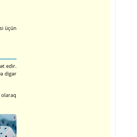
si üçün
ət edir.
və digər
i olaraq