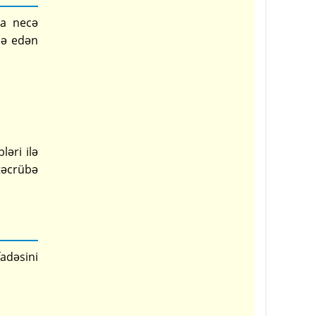
la necə
isə edən
əri ilə
təcrübə
fadəsini