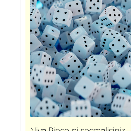
Niyə Pinco-ni seçməlisiniz