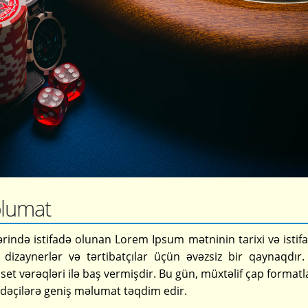
lumat
rində istifadə olunan Lorem Ipsum mətninin tarixi və istifa
 dizaynerlər və tərtibatçılar üçün əvəzsiz bir qaynaqdır
et vərəqləri ilə baş vermişdir. Bu gün, müxtəlif çap formatl
ifadəçilərə geniş məlumat təqdim edir.