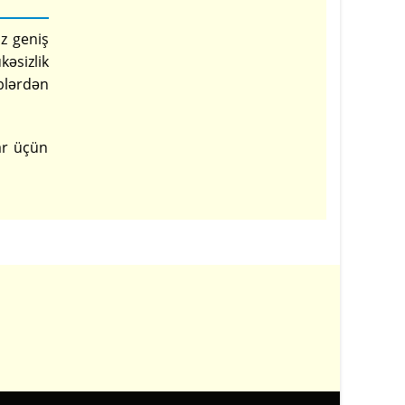
ız geniş
kəsizlik
blərdən
ar üçün