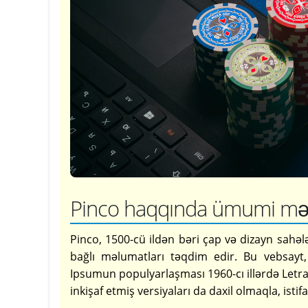
Pinco haqqında ümumi mə
Pinco, 1500-cü ildən bəri çap və dizayn sahələ
bağlı məlumatları təqdim edir. Bu vebsayt,
Ipsumun populyarlaşması 1960-cı illərdə Letras
inkişaf etmiş versiyaları da daxil olmaqla, ist