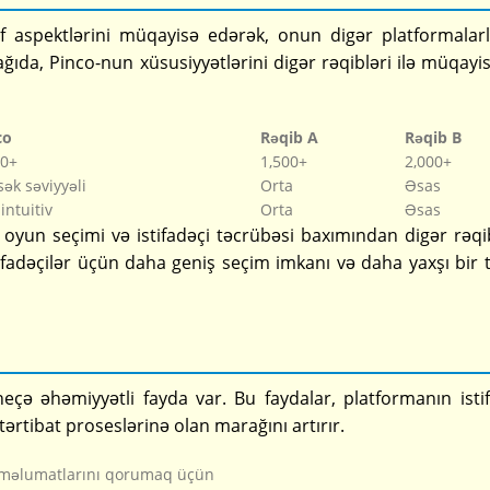
if aspektlərini müqayisə edərək, onun digər platformalar
ağıda, Pinco-nun xüsusiyyətlərini digər rəqibləri ilə müqay
co
Rəqib A
Rəqib B
00+
1,500+
2,000+
ək səviyyəli
Orta
Əsas
intuitiv
Orta
Əsas
oyun seçimi və istifadəçi təcrübəsi baxımından digər rəqibl
ifadəçilər üçün daha geniş seçim imkanı və daha yaxşı bir 
neçə əhəmiyyətli fayda var. Bu faydalar, platformanın isti
 tərtibat proseslərinə olan marağını artırır.
çi məlumatlarını qorumaq üçün