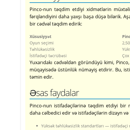
Pinco-nun təqdim etdiyi xidmətlərin müxtəl
fərqləndiyini daha yaxşı başa düşə bilərik. Aş
bir cədvəl təqdim edirik:
Xüsusiyyət
Pin
Oyun seçimi
2,5
Təhlükəsizlik
Yüks
İstifadəçi təcrübəsi
Çox 
Yuxarıdakı cədvəldən göründüyü kimi, Pinco, 
müqayisədə üstünlük nümayiş etdirir. Bu, ist
təmin edir.
Əsas faydalar
Pinco-nun istifadəçilərinə təqdim etdiyi bir 
daha cəlbedici edir və istifadəçilərin dizayn və
Yüksək təhlükəsizlik standartları — istifadə