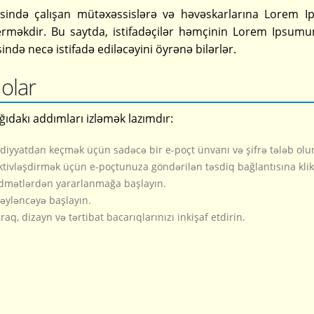
əsində çalışan mütəxəssislərə və həvəskarlarına Lorem 
erməkdir. Bu saytda, istifadəçilər həmçinin Lorem Ipsumun
ndə necə istifadə ediləcəyini öyrənə bilərlər.
olar
ıdakı addımları izləmək lazımdır:
iyyatdan keçmək üçün sadəcə bir e-poçt ünvanı və şifrə tələb olu
tivləşdirmək üçün e-poçtunuza göndərilən təsdiq bağlantısına klik
idmətlərdən yararlanmağa başlayın.
əyləncəyə başlayın.
q, dizayn və tərtibat bacarıqlarınızı inkişaf etdirin.