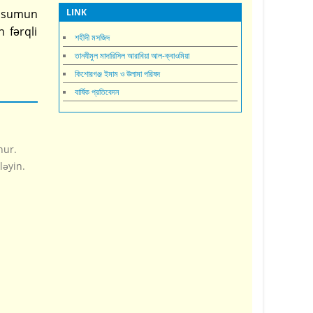
Ipsumun
LINK
 fərqli
শহীদী মসজিদ
তানযীমুল মাদারিসিল আরাবিয়া আল-ক্বাওমিয়া
কিশোরগঞ্জ ইমাম ও উলামা পরিষদ
বার্ষিক প্রতিবেদন
nur.
ləyin.