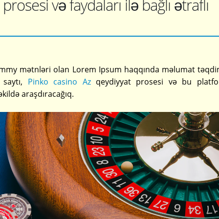
prosesi və faydaları ilə bağlı ətraflı
 dummy mətnləri olan Lorem Ipsum haqqında məlumat təqd
 saytı,
Pinko casino Az
qeydiyyat prosesi və bu platf
şəkildə araşdıracağıq.