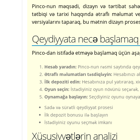
Pinco-nun məqsədi, dizayn və tərtibat sah
tətbiqi və tarixi haqqında ətraflı məlumat v
versiyalarını taparaq, bu mətnin dizayn prosesi
Qeydiyyata necə başlamaq 
Pinco-dan istifadə etməyə başlamaq üçün aşağ
Hesab yaradın:
Pinco-nun rəsmi saytında qeyd
Ətraflı məlumatları təsdiqləyin:
Hesabınızı ak
İlk depoziti edin:
Hesabınıza pul yatıraraq, x
Oyun seçin:
İstədiyiniz oyun növünü seçərək, 
Oynamağa başlayın:
Seçdiyiniz oyunu oynayara
Sadə və sürətli qeydiyyat prosesi
İlk depozit bonusu ilə başlayın
İstədiyiniz oyunu seçmək imkanı
Xüsusiyyətlərin analizi