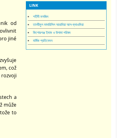
LINK
শহীদী মসজিদ
únik od
তানযীমুল মাদারিসিল আরাবিয়া আল-ক্বাওমিয়া
ovlivnit
কিশোরগঞ্জ ইমাম ও উলামা পরিষদ
pro jiné
বার্ষিক প্রতিবেদন
 zvyšuje
dem, což
rozvoji
stech a
ož může
tože to