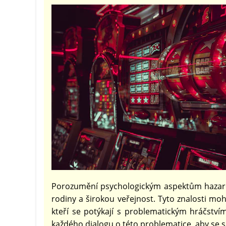
Porozumění psychologickým aspektům hazardní
rodiny a širokou veřejnost. Tyto znalosti m
kteří se potýkají s problematickým hráčství
každého dialogu o této problematice, aby se s