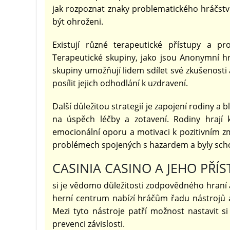
jak rozpoznat znaky problematického hráčství
být ohroženi.
Existují různé terapeutické přístupy a pr
Terapeutické skupiny, jako jsou Anonymní h
skupiny umožňují lidem sdílet své zkušenosti
posílit jejich odhodlání k uzdravení.
Další důležitou strategií je zapojení rodiny
na úspěch léčby a zotavení. Rodiny hrají 
emocionální oporu a motivaci k pozitivním zm
problémech spojených s hazardem a byly scho
CASINIA CASINO A JEHO PŘ
si je vědomo důležitosti zodpovědného hraní 
herní centrum nabízí hráčům řadu nástrojů a 
Mezi tyto nástroje patří možnost nastavit s
prevenci závislosti.