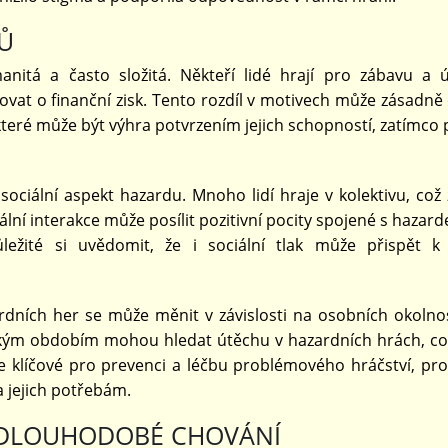
Ů
nitá a často složitá. Někteří lidé hrají pro zábavu a 
vat o finanční zisk. Tento rozdíl v motivech může zásadně 
ěkteré může být výhra potvrzením jejich schopností, zatímco 
 sociální aspekt hazardu. Mnoho lidí hraje v kolektivu, což
ciální interakce může posílit pozitivní pocity spojené s hazar
ežité si uvědomit, že i sociální tlak může přispět k 
rdních her se může měnit v závislosti na osobních okolno
 těžkým obdobím mohou hledat útěchu v hazardních hrách, c
 je klíčové pro prevenci a léčbu problémového hráčství, pro
a jejich potřebám.
 DLOUHODOBÉ CHOVÁNÍ