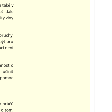
e také v
ož dále
ity viny
oruchy,
být pro
oci není
anost o
učinit
u pomoc
m hráčů
 o tom,