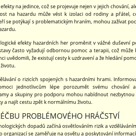
ekty na jedince, což se projevuje nejen v jejich chování, al
lost na hazardu může vést k izolaci od rodiny a přátel, c
teří se potýkají s problematickým hraním, mohou zažívat poc
hazardu.
gické efekty hazardních her proměnit v vážné duševní p
stavy často vyžadují odbornou pomoc a terapii, což může 
inci uvědomili, že existují cesty k uzdravení a že hledání pom
životu.
dělávání o rizicích spojených s hazardními hrami. Informov
oci jednotlivcům lépe porozumět svému chování a 
gramy a skupiny pro podporu mohou nabídnout nezbytno
ky a najít cestu zpět k normálnímu životu.
 LÉČBU PROBLÉMOVÉHO HRÁČSTVÍ
ologických dopadů začíná osvětlováním rizik a vzdělávání
organizací se zaměřuje na osvětu a poskytování informací