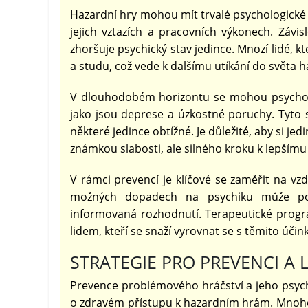
Hazardní hry mohou mít trvalé psychologické ef
jejich vztazích a pracovních výkonech. Závis
zhoršuje psychický stav jedince. Mnozí lidé, k
a studu, což vede k dalšímu utíkání do světa 
V dlouhodobém horizontu se mohou psycholo
jako jsou deprese a úzkostné poruchy. Tyto 
některé jedince obtížné. Je důležité, aby si jed
známkou slabosti, ale silného kroku k lepšímu 
V rámci prevencí je klíčové se zaměřit na vz
možných dopadech na psychiku může pom
informovaná rozhodnutí. Terapeutické pro
lidem, kteří se snaží vyrovnat se s těmito účin
STRATEGIE PRO PREVENCI A
Prevence problémového hráčství a jeho psych
o zdravém přístupu k hazardním hrám. Mnoho 