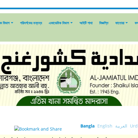
িক বিভাগ
পরিদর্শকের মন্তব্য
একাডেমিক বিভাগ
আইটি শাখা
বিজ্ঞপ্তি
ফাতোয়া
ফ
Bangla
English
العربية
Urd