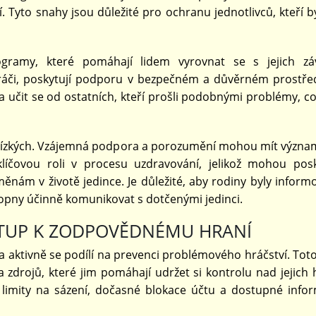
. Tyto snahy jsou důležité pro ochranu jednotlivců, kteří b
ogramy, které pomáhají lidem vyrovnat se s jejich závi
ráči, poskytují podporu v bezpečném a důvěrném prostřed
 a učit se od ostatních, kteří prošli podobnými problémy, c
 a blízkých. Vzájemná podpora a porozumění mohou mít význam
klíčovou roli v procesu uzdravování, jelikož mohou pos
ěnám v životě jedince. Je důležité, aby rodiny byly inform
pny účinně komunikovat s dotčenými jedinci.
ÍSTUP K ZODPOVĚDNÉMU HRANÍ
a aktivně se podílí na prevenci problémového hráčství. Toto
zdrojů, které jim pomáhají udržet si kontrolu nad jejich 
i limity na sázení, dočasné blokace účtu a dostupné info