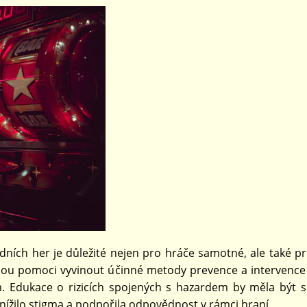
ch her je důležité nejen pro hráče samotné, ale také pro
ohou pomoci vyvinout účinné metody prevence a intervence 
m. Edukace o rizicích spojených s hazardem by měla být s
nížilo stigma a podpořila odpovědnost v rámci hraní.