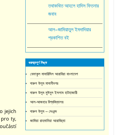
তথাকথিত আহলে হাদিস ফিতনার
জবাব
আল–জামিয়াতুল ইমদাদিয়ার
প্রকাশিত বই
গুরুত্ত্বপুর্ণ লিঙ্ক
বেফাকুল মাদারিসিল আরাবিয়া বাংলাদেশ
দারুল উলূম মাদানীনগর
দারুল উলূম মুঈনুল ইসলাম হাটহাজারী
আল-আজহার বিশ্ববিদ্যালয়
 jejich
দারুল উলুম – দেওবন্দ
pro ty,
জামিয়া রাহমানিয়া আরাবিয়্যা
oučástí