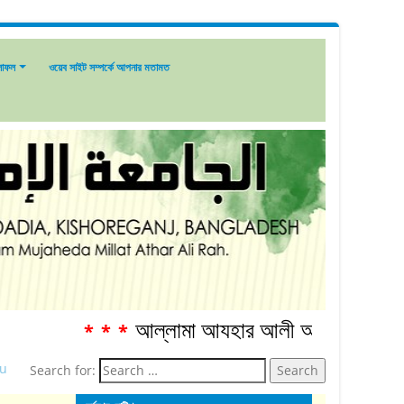
লাফল
ওয়েব সাইট সম্পর্কে আপনার মতামত
আল্লামা আযহার আলী আনোয়ার শাহ্‌ রহ. স্মা
***
u
Search for: