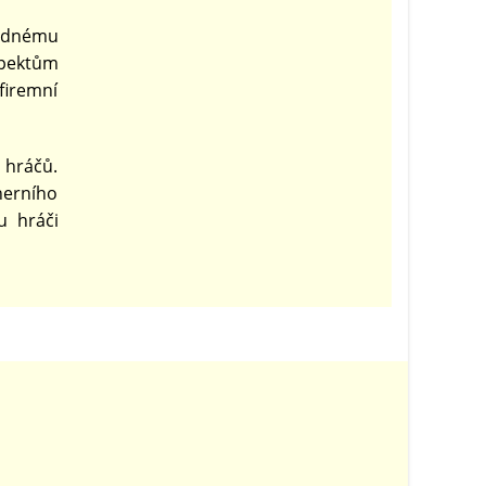
vědnému
spektům
firemní
a hráčů.
herního
u hráči