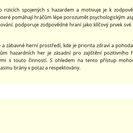
 o rizicích spojených s hazardem a motivuje je k zodpo
y, které pomáhají hráčům lépe porozumět psychologickým a
ování. podporuje zodpovědné hraní jako klíčový prvek své 
é a zábavné herní prostředí, kde je priorita zdraví a pohod
m hazardních her je zásadní pro zajištění pozitivního 
nými s touto činností. S ohledem na tento přístup moho
kasinu brány v potaz a respektovány.