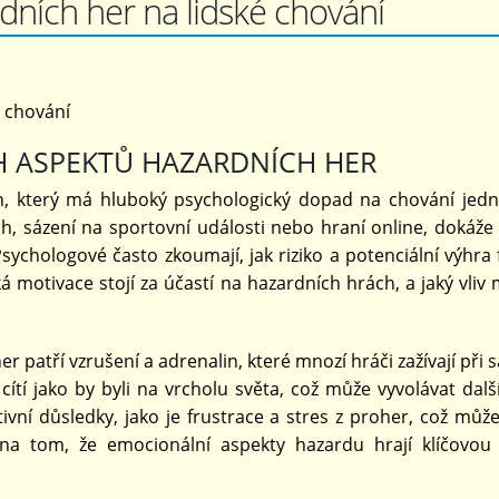
dních her na lidské chování
é chování
 ASPEKTŮ HAZARDNÍCH HER
, který má hluboký psychologický dopad na chování jedno
ech, sázení na sportovní události nebo hraní online, dokáže
sychologové často zkoumají, jak riziko a potenciální výhra
á motivace stojí za účastí na hazardních hrách, a jaký vliv
r patří vzrušení a adrenalin, které mnozí hráči zažívají při 
cítí jako by byli na vrcholu světa, což může vyvolávat dalš
ní důsledky, jako je frustrace a stres z proher, což může
í na tom, že emocionální aspekty hazardu hrají klíčovou 