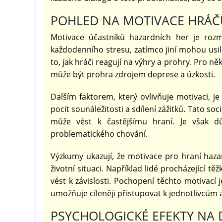
POHLED NA MOTIVACE HRÁČ
Motivace účastníků hazardních her je rozma
každodenního stresu, zatímco jiní mohou usilo
to, jak hráči reagují na výhry a prohry. Pro n
může být prohra zdrojem deprese a úzkosti.
Dalším faktorem, který ovlivňuje motivaci, je
pocit sounáležitosti a sdílení zážitků. Tato so
může vést k častějšímu hraní. Je však důl
problematického chování.
Výzkumy ukazují, že motivace pro hraní haza
životní situaci. Například lidé procházející
vést k závislosti. Pochopení těchto motivací
umožňuje cíleněji přistupovat k jednotlivcům 
PSYCHOLOGICKÉ EFEKTY NA