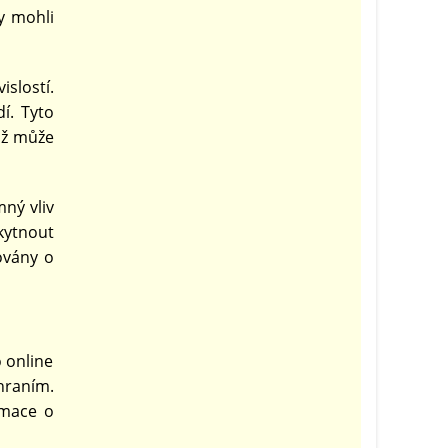
y mohli
slostí.
í. Tyto
ož může
ný vliv
kytnout
ovány o
 online
hraním.
rmace o