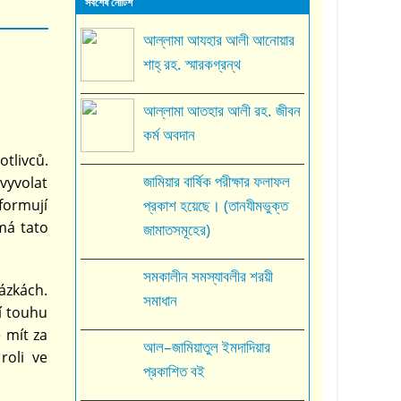
সর্বশেষ নোটিশ
আল্লামা আযহার আলী আনোয়ার
শাহ্‌ রহ. স্মারকগ্রন্থ
আল্লামা আতহার আলী রহ. জীবন
কর্ম অবদান
tlivců.
জামিয়ার বার্ষিক পরীক্ষার ফলাফল
 vyvolat
 formují
প্রকাশ হয়েছে। (তানযীমভুক্ত
 má tato
জামাতসমূহের)
সমকালীন সমস্যাবলীর শরয়ী
sázkách.
সমাধান
í touhu
 mít za
আল–জামিয়াতুল ইমদাদিয়ার
roli ve
প্রকাশিত বই