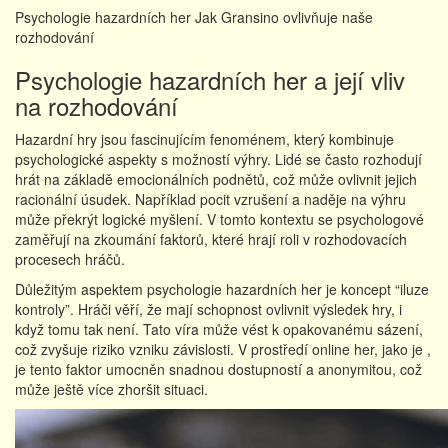
Psychologie hazardních her Jak Gransino ovlivňuje naše
rozhodování
Psychologie hazardních her a její vliv
na rozhodování
Hazardní hry jsou fascinujícím fenoménem, který kombinuje
psychologické aspekty s možností výhry. Lidé se často rozhodují
hrát na základě emocionálních podnětů, což může ovlivnit jejich
racionální úsudek. Například pocit vzrušení a naděje na výhru
může překrýt logické myšlení. V tomto kontextu se psychologové
zaměřují na zkoumání faktorů, které hrají roli v rozhodovacích
procesech hráčů.
Důležitým aspektem psychologie hazardních her je koncept “iluze
kontroly”. Hráči věří, že mají schopnost ovlivnit výsledek hry, i
když tomu tak není. Tato víra může vést k opakovanému sázení,
což zvyšuje riziko vzniku závislosti. V prostředí online her, jako je ,
je tento faktor umocněn snadnou dostupností a anonymitou, což
může ještě více zhoršit situaci.