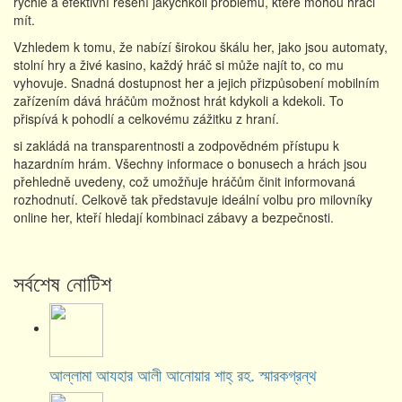
rychlé a efektivní řešení jakýchkoli problémů, které mohou hráči
mít.
Vzhledem k tomu, že nabízí širokou škálu her, jako jsou automaty,
stolní hry a živé kasino, každý hráč si může najít to, co mu
vyhovuje. Snadná dostupnost her a jejich přizpůsobení mobilním
zařízením dává hráčům možnost hrát kdykoli a kdekoli. To
přispívá k pohodlí a celkovému zážitku z hraní.
si zakládá na transparentnosti a zodpovědném přístupu k
hazardním hrám. Všechny informace o bonusech a hrách jsou
přehledně uvedeny, což umožňuje hráčům činit informovaná
rozhodnutí. Celkově tak představuje ideální volbu pro milovníky
online her, kteří hledají kombinaci zábavy a bezpečnosti.
সর্বশেষ নোটিশ
আল্লামা আযহার আলী আনোয়ার শাহ্‌ রহ. স্মারকগ্রন্থ