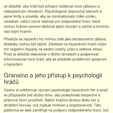
Je důležité, aby hráči byli schopni rozlišovat mezi zábavou a
nebezpečným chováním. Psychologové doporučují stanovit si
jasné limity a pravidla, aby se minimalizovalo riziko vzniku
závislosti. nabízí různé nástroje pro zodpovědné hraní, které
mohou hráčům pomoci sledovat jejich chování a udržet si kontrolu
nad svým hraním.
Přestože se hazardní hry mohou zdát jako bezstarostná zábava,
důsledky mohou být vážné. Závislost na hazardních hrách může
mít negativní dopady na osobní vztahy, práci a celkové zdraví.
Proto je důležité diskutovat o těchto tématech a podporovat
informovanost mezi hráči, aby se předešlo problémům spojeným
s hazardem.
Gransino a jeho přístup k psychologii
hráčů
Casino si uvědomuje význam psychologie hazardních her a snaží
se přizpůsobit své služby tomu, aby poskytovalo bezpečné a
příjemné herní prostředí. Nabízí hráčům širokou škálu her a
atraktivní bonusy, což zvyšuje motivaci a angažovanost. Tato
platforma se také zaměřuje na podporu zodpovědného hraní, což