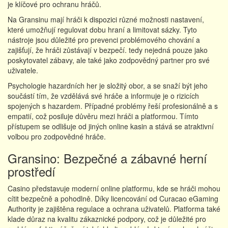
je klíčové pro ochranu hráčů.
Na Gransinu mají hráči k dispozici různé možnosti nastavení,
které umožňují regulovat dobu hraní a limitovat sázky. Tyto
nástroje jsou důležité pro prevenci problémového chování a
zajišťují, že hráči zůstávají v bezpečí. tedy nejedná pouze jako
poskytovatel zábavy, ale také jako zodpovědný partner pro své
uživatele.
Psychologie hazardních her je složitý obor, a se snaží být jeho
součástí tím, že vzdělává své hráče a informuje je o rizicích
spojených s hazardem. Případné problémy řeší profesionálně a s
empatií, což posiluje důvěru mezi hráči a platformou. Tímto
přístupem se odlišuje od jiných online kasin a stává se atraktivní
volbou pro zodpovědné hráče.
Gransino: Bezpečné a zábavné herní
prostředí
Casino představuje moderní online platformu, kde se hráči mohou
cítit bezpečně a pohodlně. Díky licencování od Curacao eGaming
Authority je zajištěna regulace a ochrana uživatelů. Platforma také
klade důraz na kvalitu zákaznické podpory, což je důležité pro