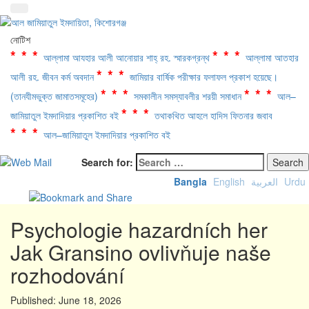
নোটিশ
***
***
আল্লামা আযহার আলী আনোয়ার শাহ্‌ রহ. স্মারকগ্রন্থ
আল্লামা আতহার
***
আলী রহ. জীবন কর্ম অবদান
জামিয়ার বার্ষিক পরীক্ষার ফলাফল প্রকাশ হয়েছে।
***
***
(তানযীমভুক্ত জামাতসমূহের)
সমকালীন সমস্যাবলীর শরয়ী সমাধান
আল–
***
জামিয়াতুল ইমদাদিয়ার প্রকাশিত বই
তথাকথিত আহলে হাদিস ফিতনার জবাব
***
আল–জামিয়াতুল ইমদাদিয়ার প্রকাশিত বই
Search for:
Bangla
English
العربية
Urdu
Psychologie hazardních her
Jak Gransino ovlivňuje naše
rozhodování
Published:
June 18, 2026