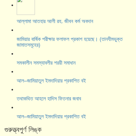
আল্লামা আতহার আলী রহ. জীবন কর্ম অবদান
জামিয়ার বার্ষিক পরীক্ষার ফলাফল প্রকাশ হয়েছে। (তানযীমভুক্ত
জামাতসমূহের)
সমকালীন সমস্যাবলীর শরয়ী সমাধান
আল–জামিয়াতুল ইমদাদিয়ার প্রকাশিত বই
তথাকথিত আহলে হাদিস ফিতনার জবাব
আল–জামিয়াতুল ইমদাদিয়ার প্রকাশিত বই
গুরুত্ত্বপুর্ণ লিঙ্ক