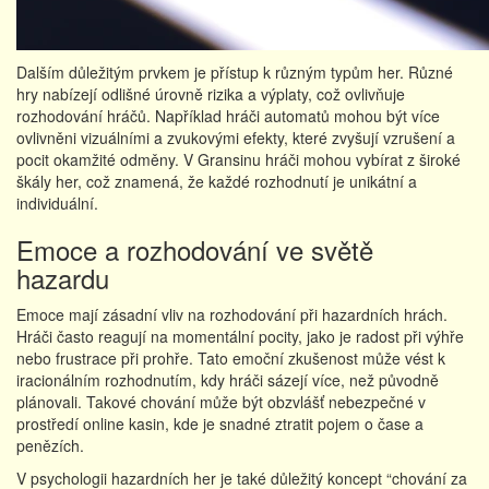
Dalším důležitým prvkem je přístup k různým typům her. Různé
hry nabízejí odlišné úrovně rizika a výplaty, což ovlivňuje
rozhodování hráčů. Například hráči automatů mohou být více
ovlivněni vizuálními a zvukovými efekty, které zvyšují vzrušení a
pocit okamžité odměny. V Gransinu hráči mohou vybírat z široké
škály her, což znamená, že každé rozhodnutí je unikátní a
individuální.
Emoce a rozhodování ve světě
hazardu
Emoce mají zásadní vliv na rozhodování při hazardních hrách.
Hráči často reagují na momentální pocity, jako je radost při výhře
nebo frustrace při prohře. Tato emoční zkušenost může vést k
iracionálním rozhodnutím, kdy hráči sázejí více, než původně
plánovali. Takové chování může být obzvlášť nebezpečné v
prostředí online kasin, kde je snadné ztratit pojem o čase a
penězích.
V psychologii hazardních her je také důležitý koncept “chování za