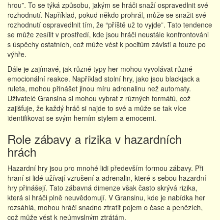
hrou”. To se týká způsobu, jakým se hráči snaží ospravedlnit své
rozhodnutí. Například, pokud někdo prohrál, může se snažit své
rozhodnutí ospravedlnit tím, že “příště už to vyjde”. Tato tendence
se může zesílit v prostředí, kde jsou hráči neustále konfrontováni
s úspěchy ostatních, což může vést k pocitům závisti a touze po
výhře.
Dále je zajímavé, jak různé typy her mohou vyvolávat různé
emocionální reakce. Například stolní hry, jako jsou blackjack a
ruleta, mohou přinášet jinou míru adrenalinu než automaty.
Uživatelé Gransina si mohou vybrat z různých formátů, což
zajišťuje, že každý hráč si najde to své a může se tak více
identifikovat se svým herním stylem a emocemi.
Role zábavy a rizika v hazardních
hrách
Hazardní hry jsou pro mnohé lidi především formou zábavy. Při
hraní si lidé užívají vzrušení a adrenalin, které s sebou hazardní
hry přinášejí. Tato zábavná dimenze však často skrývá rizika,
která si hráči plně neuvědomují. V Gransinu, kde je nabídka her
rozsáhlá, mohou hráči snadno ztratit pojem o čase a penězích,
což může vést k neúmyslným ztrátám.