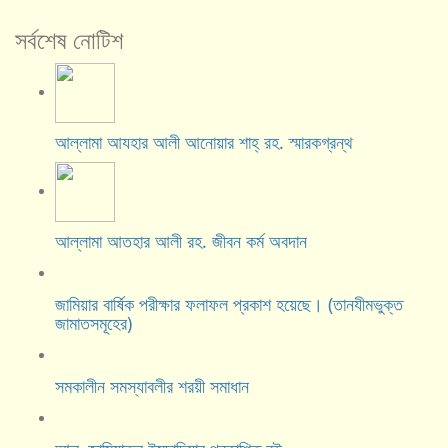
সর্বশেষ নোটিশ
আল্লামা আযহার আলী আনোয়ার শাহ্‌ রহ. স্মারকগ্রন্থ
আল্লামা আতহার আলী রহ. জীবন কর্ম অবদান
জামিয়ার বার্ষিক পরীক্ষার ফলাফল প্রকাশ হয়েছে। (তানযীমভুক্ত
জামাতসমূহের)
সমকালীন সমস্যাবলীর শরয়ী সমাধান