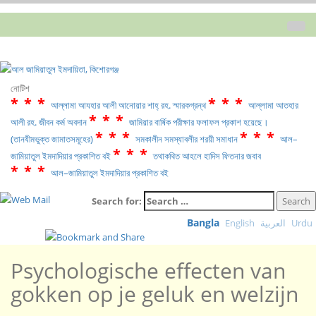
নোটিশ
***
***
আল্লামা আযহার আলী আনোয়ার শাহ্‌ রহ. স্মারকগ্রন্থ
আল্লামা আতহার
***
আলী রহ. জীবন কর্ম অবদান
জামিয়ার বার্ষিক পরীক্ষার ফলাফল প্রকাশ হয়েছে।
***
***
(তানযীমভুক্ত জামাতসমূহের)
সমকালীন সমস্যাবলীর শরয়ী সমাধান
আল–
***
জামিয়াতুল ইমদাদিয়ার প্রকাশিত বই
তথাকথিত আহলে হাদিস ফিতনার জবাব
***
আল–জামিয়াতুল ইমদাদিয়ার প্রকাশিত বই
Search for:
Bangla
English
العربية
Urdu
Psychologische effecten van
gokken op je geluk en welzijn