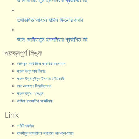
আল–জামিয়াতুল ইমদাদিয়ার প্রকাশিত বই
তথাকথিত আহলে হাদিস ফিতনার জবাব
আল–জামিয়াতুল ইমদাদিয়ার প্রকাশিত বই
গুরুত্ত্বপুর্ণ লিঙ্ক
বেফাকুল মাদারিসিল আরাবিয়া বাংলাদেশ
দারুল উলূম মাদানীনগর
দারুল উলূম মুঈনুল ইসলাম হাটহাজারী
আল-আজহার বিশ্ববিদ্যালয়
দারুল উলুম – দেওবন্দ
জামিয়া রাহমানিয়া আরাবিয়্যা
Link
শহীদী মসজিদ
তানযীমুল মাদারিসিল আরাবিয়া আল-ক্বাওমিয়া