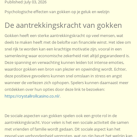
Published:
July 03, 2026
Psychologische effecten van gokken op je geluk en welzijn
De aantrekkingskracht van gokken
Gokken heeft een sterke aantrekkingskracht op veel mensen, wat
deels te maken heeft met de belofte van financiële winst. Het idee om
snel rijk te worden kan een krachtige motivatie zijn, vooral in een
samenleving waar economische zekerheid niet altijd gegarandeerd is.
Deze spanning en verwachting kunnen leiden tot intense emoties,
waardoor gokken een bron van plezier en opwinding wordt. Echter,
deze positieve gevoelens kunnen snel omslaan in stress en angst
wanneer de verliezen zich ophopen. Spelers kunnen daarnaast meer
ontdekken over hun opties door deze link te bezoeken:
https://crystallrollcasino.co.nl/
.
De sociale aspecten van gokken spelen ook een grote rol in de
aantrekkingskracht. Voor velen is het een sociale activiteit die samen
met vrienden of familie wordt gedaan. Dit sociale aspect kan het
gevoel van verbondenheid vergroten, wat op zijn beurt het welzijn kan