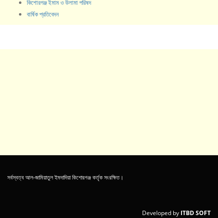
কিশোরগঞ্জ ইমাম ও উলামা পরিষদ
বার্ষিক প্রতিবেদন
সর্বস্বত্ব আল-জামিয়াতুল ইমদাদিয়া কিশোরগঞ্জ কর্তৃক সংরক্ষিত।
Developed by
ITBD SOFT