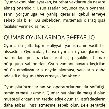
Oyun vaxtını planlayarkən, istirahət vaxtlarını da nəzərə
almaq önəmlidir. Uzun saatlar boyunca oyun oynama,
zehni yorğunluğa və yanlış qərarlar qəbul etməyə
səbəb ola bilər. Bu səbəbdən, mütəmadi olaraq qısa
fasilələr vermək lazımdır.
QUMAR OYUNLARINDA ŞƏFFAFLIQ
Oyunlarda şəffaflıq, məsuliyyətli yanaşmanın vacib bir
hissəsidir. Oyunçular, hansı oyunları oynadıqlarını və
nə qədər pul xərclədiklərini açıq şəkildə bilmək
hüququna sahibdirlər. Oyun zamanı həyata keçirilən
bütün əməliyyatların qeydə alınması, şansların daha
ədalətli olduğunu hiss etməyə kömək edir.
Oyun platformalarının və operatorlarının da şəffaflığı
təmin etməsi lazımdır. Qumar oyunları ilə məşğul olan
müstəqil orqanların təsdiqlədiyi oyunlar, istifadəçilərin
daha etibarlı hiss etməsinə səbəb olur. Belə şəraitdə