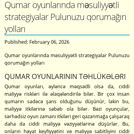
Qumar oyunlarında məsuliyyətli
strategiyalar Pulunuzu qorumağın
yolları
Published:
February 06, 2026
Qumar oyunlarında məsuliyyətli strategiyalar Pulunuzu
qorumağın yolları
QUMAR OYUNLARININ TƏHLÜKƏLƏRI
Qumar oyunları, əyləncə məqsədli olsa da, ciddi
maliyyə riskləri ilə əlaqələndirilə bilər. Bir çox insan
qumarın sadəcə şans olduğunu düşünür, lakin bu,
maliyyə itkilərinə səbəb ola bilər. Bəzi oyunçular,
sərhədsiz oyun zamanı itkiləri geri qazanmağa çalışaraq
daha da ciddi maliyyə vəziyyətlərinə düşürlər. Bu,
onların həyat keyfiyyətini və maliyyə sabitliyini ciddi