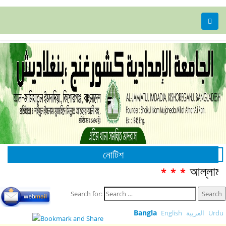
নোটিশ
আল্লামা আ
***
Search for:
Bangla
English
العربية
Urdu