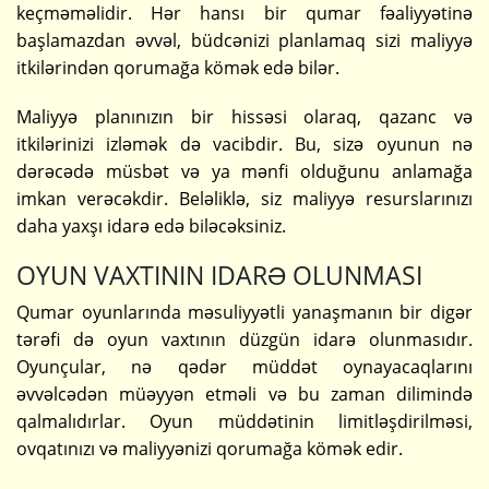
keçməməlidir. Hər hansı bir qumar fəaliyyətinə
başlamazdan əvvəl, büdcənizi planlamaq sizi maliyyə
itkilərindən qorumağa kömək edə bilər.
Maliyyə planınızın bir hissəsi olaraq, qazanc və
itkilərinizi izləmək də vacibdir. Bu, sizə oyunun nə
dərəcədə müsbət və ya mənfi olduğunu anlamağa
imkan verəcəkdir. Beləliklə, siz maliyyə resurslarınızı
daha yaxşı idarə edə biləcəksiniz.
OYUN VAXTININ IDARƏ OLUNMASI
Qumar oyunlarında məsuliyyətli yanaşmanın bir digər
tərəfi də oyun vaxtının düzgün idarə olunmasıdır.
Oyunçular, nə qədər müddət oynayacaqlarını
əvvəlcədən müəyyən etməli və bu zaman dilimində
qalmalıdırlar. Oyun müddətinin limitləşdirilməsi,
ovqatınızı və maliyyənizi qorumağa kömək edir.