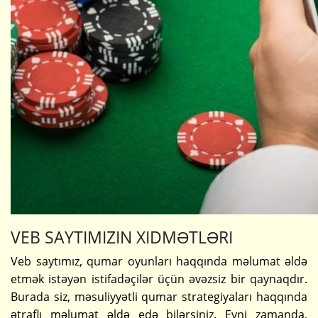
VEB SAYTIMIZIN XIDMƏTLƏRI
Veb saytımız, qumar oyunları haqqında məlumat əldə
etmək istəyən istifadəçilər üçün əvəzsiz bir qaynaqdır.
Burada siz, məsuliyyətli qumar strategiyaları haqqında
ətraflı məlumat əldə edə bilərsiniz. Eyni zamanda,