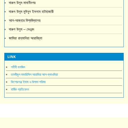
দারুল উলূম মাদানীনগর
দারুল উলূম মুঈনুল ইসলাম হাটহাজারী
আল-আজহার বিশ্ববিদ্যালয়
দারুল উলুম – দেওবন্দ
জামিয়া রাহমানিয়া আরাবিয়্যা
LINK
শহীদী মসজিদ
তানযীমুল মাদারিসিল আরাবিয়া আল-ক্বাওমিয়া
কিশোরগঞ্জ ইমাম ও উলামা পরিষদ
বার্ষিক প্রতিবেদন