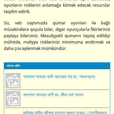
oyunların risklərini anlamağa kömək edəcək resurslar
təqdim edirik.
Siz, veb saytımızda qumar oyunları ilə bağlı
müzakirələrə qoşula bilər, digər oyunçularla fikirlərinizi
paylaşa bilərsiniz. Məsuliyyətli qumarın təşviq edildiyi
mühitdə, maliyyə risklərinizi minimuma endirmək və
daha çox əylənmək mümkündür.
সর্বশেষ নোটিশ
আল্লামা আযহার আলী আনোয়ার শাহ্‌ রহ. স্মারকগ্রন্থ
আল্লামা আতহার আলী রহ. জীবন কর্ম অবদান
জামিয়ার বার্ষিক পরীক্ষার ফলাফল প্রকাশ হয়েছে। (তানযীমভুক্ত