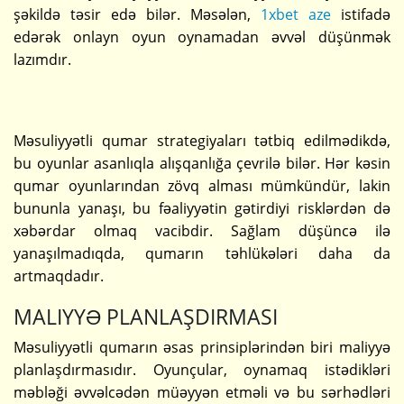
şəkildə təsir edə bilər. Məsələn,
1xbet aze
istifadə
edərək onlayn oyun oynamadan əvvəl düşünmək
lazımdır.
Məsuliyyətli qumar strategiyaları tətbiq edilmədikdə,
bu oyunlar asanlıqla alışqanlığa çevrilə bilər. Hər kəsin
qumar oyunlarından zövq alması mümkündür, lakin
bununla yanaşı, bu fəaliyyətin gətirdiyi risklərdən də
xəbərdar olmaq vacibdir. Sağlam düşüncə ilə
yanaşılmadıqda, qumarın təhlükələri daha da
artmaqdadır.
MALIYYƏ PLANLAŞDIRMASI
Məsuliyyətli qumarın əsas prinsiplərindən biri maliyyə
planlaşdırmasıdır. Oyunçular, oynamaq istədikləri
məbləği əvvəlcədən müəyyən etməli və bu sərhədləri