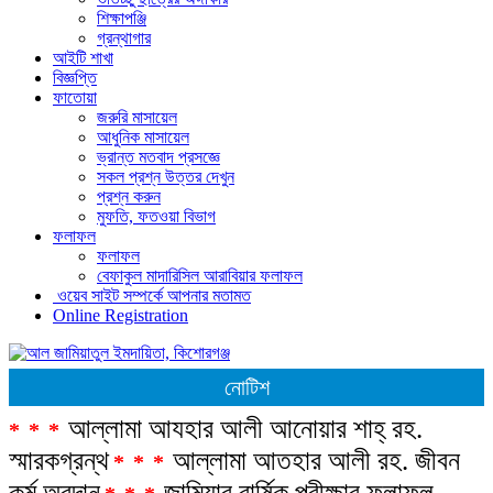
শিক্ষাপঞ্জি
গ্রন্থাগার
আইটি শাখা
বিজ্ঞপ্তি
ফাতোয়া
জরুরি মাসায়েল
আধুনিক মাসায়েল
ভ্রান্ত মতবাদ প্রসজ্ঞে
সকল প্রশ্ন উত্তর দেখুন
প্রশ্ন করুন
মুফতি, ফতওয়া বিভাগ
ফলাফল
ফলাফল
বেফাকুল মাদারিসিল আরাবিয়ার ফলাফল
ওয়েব সাইট সম্পর্কে আপনার মতামত
Online Registration
নোটিশ
আল্লামা আযহার আলী আনোয়ার শাহ্‌ রহ.
***
স্মারকগ্রন্থ
আল্লামা আতহার আলী রহ. জীবন
***
কর্ম অবদান
জামিয়ার বার্ষিক পরীক্ষার ফলাফল