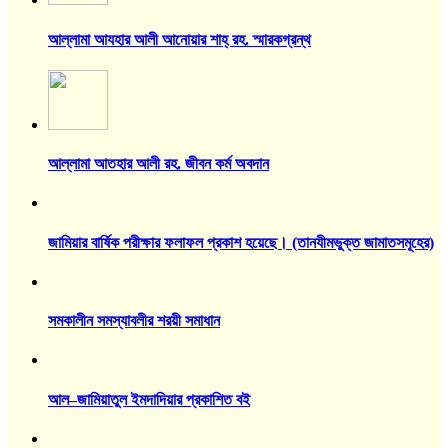
আল্লামা আযহার আলী আনোয়ার শাহ্‌ রহ. স্মারকগ্রন্থ
আল্লামা আতহার আলী রহ. জীবন কর্ম অবদান
জামিয়ার বার্ষিক পরীক্ষার ফলাফল প্রকাশ হয়েছে। (তানযীমভুক্ত জামাতসমূহের)
সমকালীন সমস্যাবলীর শরয়ী সমাধান
আল–জামিয়াতুল ইমদাদিয়ার প্রকাশিত বই