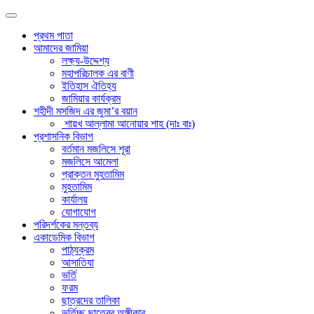
প্রথম পাতা
আমাদের জামিয়া
লক্ষ্য-উদ্দেশ্য
মহাপরিচালক এর বাণী
ইতিহাস ঐতিহ্য
জামিয়ার কার্যক্রম
শহীদী মসজিদ এর জুমা’র বয়ান
শায়খ আল্লামা আনোয়ার শাহ (দাঃ বাঃ)
প্রশাসনিক বিভাগ
বর্তমান মজলিসে শূরা
মজলিসে আমেলা
প্রাক্তন মুহতামিম
মুহতামিম
কার্যালয়
যোগাযোগ
পরিদর্শকের মন্তব্য
একাডেমিক বিভাগ
পাঠ্যক্রম
আসাতিযা
ভর্তি
ফরম
ছাত্রদের তালিকা
ভর্তিচ্ছু ছাত্রের অঙ্গীকার