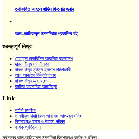
তথাকথিত আহলে হাদিস ফিতনার জবাব
আল–জামিয়াতুল ইমদাদিয়ার প্রকাশিত বই
গুরুত্ত্বপুর্ণ লিঙ্ক
বেফাকুল মাদারিসিল আরাবিয়া বাংলাদেশ
দারুল উলূম মাদানীনগর
দারুল উলূম মুঈনুল ইসলাম হাটহাজারী
আল-আজহার বিশ্ববিদ্যালয়
দারুল উলুম – দেওবন্দ
জামিয়া রাহমানিয়া আরাবিয়্যা
Link
শহীদী মসজিদ
তানযীমুল মাদারিসিল আরাবিয়া আল-ক্বাওমিয়া
কিশোরগঞ্জ ইমাম ও উলামা পরিষদ
বার্ষিক প্রতিবেদন
সর্বস্বত্ব আল-জামিয়াতুল ইমদাদিয়া কিশোরগঞ্জ কর্তৃক সংরক্ষিত।