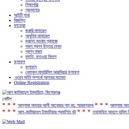
শিক্ষাপঞ্জি
গ্রন্থাগার
আইটি শাখা
বিজ্ঞপ্তি
ফাতোয়া
জরুরি মাসায়েল
আধুনিক মাসায়েল
ভ্রান্ত মতবাদ প্রসজ্ঞে
সকল প্রশ্ন উত্তর দেখুন
প্রশ্ন করুন
মুফতি, ফতওয়া বিভাগ
ফলাফল
ফলাফল
বেফাকুল মাদারিসিল আরাবিয়ার ফলাফল
ওয়েব সাইট সম্পর্কে আপনার মতামত
Online Registration
নোটিশ
***
***
আল্লামা আযহার আলী আনোয়ার শাহ্‌ রহ. স্মারকগ্রন্থ
আল্লামা আত
***
***
আল–জামিয়াতুল ইমদাদিয়ার প্রকাশিত বই
তথাকথিত আহলে হাদিস ফ