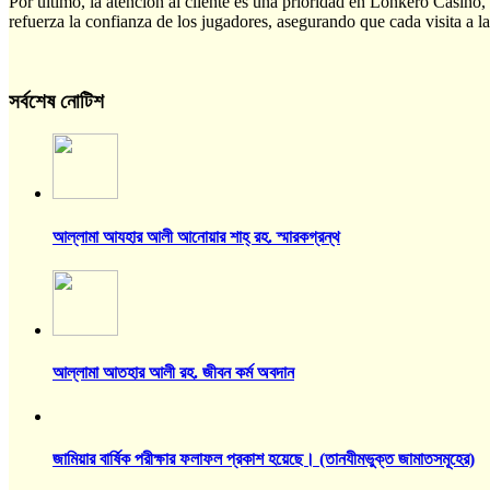
Por último, la atención al cliente es una prioridad en Lonkero Casino,
refuerza la confianza de los jugadores, asegurando que cada visita a l
সর্বশেষ নোটিশ
আল্লামা আযহার আলী আনোয়ার শাহ্‌ রহ. স্মারকগ্রন্থ
আল্লামা আতহার আলী রহ. জীবন কর্ম অবদান
জামিয়ার বার্ষিক পরীক্ষার ফলাফল প্রকাশ হয়েছে। (তানযীমভুক্ত জামাতসমূহের)