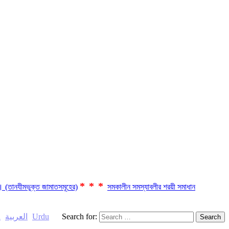
***
ছে। (তানযীমভুক্ত জামাতসমূহের)
সমকালীন সমস্যাবলীর শরয়ী সমাধান
h
العربية
Urdu
Search for: