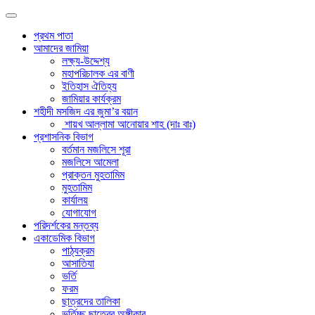
প্রথম পাতা
আমাদের জামিয়া
লক্ষ্য-উদ্দেশ্য
মহাপরিচালক এর বাণী
ইতিহাস ঐতিহ্য
জামিয়ার কার্যক্রম
শহীদী মসজিদ এর জুমা’র বয়ান
শায়খ আল্লামা আনোয়ার শাহ (দাঃ বাঃ)
প্রশাসনিক বিভাগ
বর্তমান মজলিসে শূরা
মজলিসে আমেলা
প্রাক্তন মুহতামিম
মুহতামিম
কার্যালয়
যোগাযোগ
পরিদর্শকের মন্তব্য
একাডেমিক বিভাগ
পাঠ্যক্রম
আসাতিযা
ভর্তি
ফরম
ছাত্রদের তালিকা
ভর্তিচ্ছু ছাত্রের অঙ্গীকার