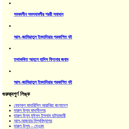
সমকালীন সমস্যাবলীর শরয়ী সমাধান
আল–জামিয়াতুল ইমদাদিয়ার প্রকাশিত বই
তথাকথিত আহলে হাদিস ফিতনার জবাব
আল–জামিয়াতুল ইমদাদিয়ার প্রকাশিত বই
গুরুত্ত্বপুর্ণ লিঙ্ক
বেফাকুল মাদারিসিল আরাবিয়া বাংলাদেশ
দারুল উলূম মাদানীনগর
দারুল উলূম মুঈনুল ইসলাম হাটহাজারী
আল-আজহার বিশ্ববিদ্যালয়
দারুল উলুম – দেওবন্দ