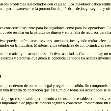
ar los problemas relacionados con el juego. Los jugadores deben senti
uar proactivamente en la promoción de prácticas de juego seguras y ofr
aves consecuencias tanto para los jugadores como para los operadores. L
o puede resultar en la pérdida de dinero y en la falta de recursos para h
vas pueden enfrentarse a severas sanciones, incluyendo multas elevadas
midor en la industria. Mantener altos estándares de conformidad es esen
roblemático y de actividades delictivas asociadas. Cuando no hay un mar
 estrictas y efectivas que guíen la conducta de todos los actores involuc
s
 opera dentro de un marco legal y regulatorio sólido. Su compromiso con
 una licencia de operación que asegura que todas sus actividades se re
 juego responsable, permitiendo a los usuarios establecer límites y ac
la importancia de jugar de manera segura y consciente, fomentando un e