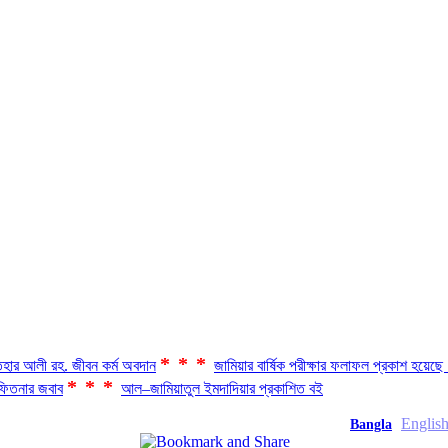
***
হার আলী রহ. জীবন কর্ম অবদান
জামিয়ার বার্ষিক পরীক্ষার ফলাফল প্রকাশ হয়ে
***
িতনার জবাব
আল–জামিয়াতুল ইমদাদিয়ার প্রকাশিত বই
Englis
Bangla