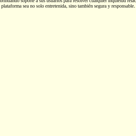
 brindando soporte a sus usuarios para resolver cualquier inquietud rel
a plataforma sea no solo entretenida, sino también segura y responsable.