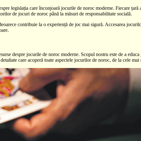
espre legislația care înconjoară jocurile de noroc moderne. Fiecare țară a
orilor de jocuri de noroc până la măsuri de responsabilitate socială.
, deoarece contribuie la o experiență de joc mai sigură. Accesarea jocurilo
oare.
esurse despre jocurile de noroc moderne. Scopul nostru este de a educa juc
le detaliate care acoperă toate aspectele jocurilor de noroc, de la cele mai 