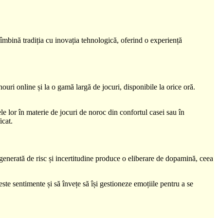
 îmbină tradiția cu inovația tehnologică, oferind o experiență
ouri online și la o gamă largă de jocuri, disponibile la orice oră.
le lor în materie de jocuri de noroc din confortul casei sau în
icat.
generată de risc și incertitudine produce o eliberare de dopamină, ceea
este sentimente și să învețe să își gestioneze emoțiile pentru a se