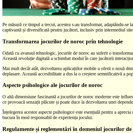
Pe măsură ce timpul a trecut, acestea s-au transformat, adaptându-se la
captivantă și diversificată pentru jucători, inclusiv prin intermediul sit
Transformarea jocurilor de noroc prin tehnologie
Odată cu avansul tehnologic, jocurile de noroc au suferit o transformare
Această revoluție digitală a schimbat modul în care jucătorii interacțio
Mai mult decât atât, dezvoltarea aplicațiilor mobile a oferit o nouă dim
deplasare. Această accesibilitate a dus la o creștere semnificativă a pop
Aspecte psihologice ale jocurilor de noroc
O altă dimensiune fascinantă a jocurilor de noroc moderne este influenț
ce provoacă senzații plăcute și poate duce la dezvoltarea unei depende
Înțelegerea acestor aspecte psihologice este esențială pentru a aprecia c
bucura în mod responsabil de experiența jocului.
Regulamente și reglementări în domeniul jocurilor de