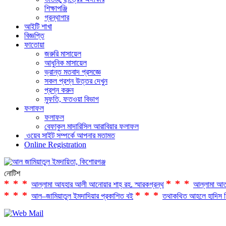
শিক্ষাপঞ্জি
গ্রন্থাগার
আইটি শাখা
বিজ্ঞপ্তি
ফাতোয়া
জরুরি মাসায়েল
আধুনিক মাসায়েল
ভ্রান্ত মতবাদ প্রসজ্ঞে
সকল প্রশ্ন উত্তর দেখুন
প্রশ্ন করুন
মুফতি, ফতওয়া বিভাগ
ফলাফল
ফলাফল
বেফাকুল মাদারিসিল আরাবিয়ার ফলাফল
ওয়েব সাইট সম্পর্কে আপনার মতামত
Online Registration
নোটিশ
***
***
আল্লামা আযহার আলী আনোয়ার শাহ্‌ রহ. স্মারকগ্রন্থ
আল্লামা আত
***
***
আল–জামিয়াতুল ইমদাদিয়ার প্রকাশিত বই
তথাকথিত আহলে হাদিস ফ