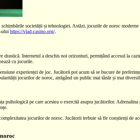
 schimbările societății și tehnologiei. Astăzi, jocurile de noroc moderne
e-ului
https://vlad-casino.org/
.
 drastică. Internetul a deschis noi orizonturi, permițând accesul la cazin
nează cu jocurile.
ensiune experienței de joc. Jucătorii pot acum să se bucure de preferințe
ularității jocurilor de noroc, atrăgând un public mai tânăr și mai diversif
a psihologică pe care acestea o exercită asupra jucătorilor. Adrenalina 
nțe.
omplexitatea jocurilor de noroc. Jucătorii trebuie să fie conștienți de ac
 noroc