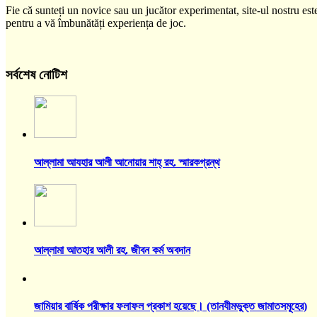
Fie că sunteți un novice sau un jucător experimentat, site-ul nostru este
pentru a vă îmbunătăți experiența de joc.
সর্বশেষ নোটিশ
আল্লামা আযহার আলী আনোয়ার শাহ্‌ রহ. স্মারকগ্রন্থ
আল্লামা আতহার আলী রহ. জীবন কর্ম অবদান
জামিয়ার বার্ষিক পরীক্ষার ফলাফল প্রকাশ হয়েছে। (তানযীমভুক্ত জামাতসমূহের)