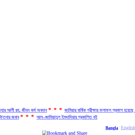
***
হার আলী রহ. জীবন কর্ম অবদান
জামিয়ার বার্ষিক পরীক্ষার ফলাফল প্রকাশ হয়ে
***
িতনার জবাব
আল–জামিয়াতুল ইমদাদিয়ার প্রকাশিত বই
Englis
Bangla