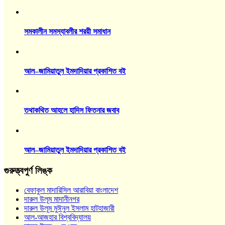
সমকালীন সমস্যাবলীর শরয়ী সমাধান
আল–জামিয়াতুল ইমদাদিয়ার প্রকাশিত বই
তথাকথিত আহলে হাদিস ফিতনার জবাব
আল–জামিয়াতুল ইমদাদিয়ার প্রকাশিত বই
গুরুত্ত্বপুর্ণ লিঙ্ক
বেফাকুল মাদারিসিল আরাবিয়া বাংলাদেশ
দারুল উলূম মাদানীনগর
দারুল উলূম মুঈনুল ইসলাম হাটহাজারী
আল-আজহার বিশ্ববিদ্যালয়