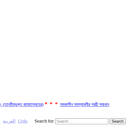
***
ছে। (তানযীমভুক্ত জামাতসমূহের)
সমকালীন সমস্যাবলীর শরয়ী সমাধান
h
العربية
Urdu
Search for: