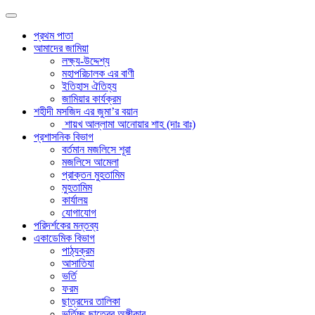
প্রথম পাতা
আমাদের জামিয়া
লক্ষ্য-উদ্দেশ্য
মহাপরিচালক এর বাণী
ইতিহাস ঐতিহ্য
জামিয়ার কার্যক্রম
শহীদী মসজিদ এর জুমা’র বয়ান
শায়খ আল্লামা আনোয়ার শাহ (দাঃ বাঃ)
প্রশাসনিক বিভাগ
বর্তমান মজলিসে শূরা
মজলিসে আমেলা
প্রাক্তন মুহতামিম
মুহতামিম
কার্যালয়
যোগাযোগ
পরিদর্শকের মন্তব্য
একাডেমিক বিভাগ
পাঠ্যক্রম
আসাতিযা
ভর্তি
ফরম
ছাত্রদের তালিকা
ভর্তিচ্ছু ছাত্রের অঙ্গীকার