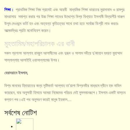
শিক্ষা
:
প্রাথমিক শিক্ষা নিজ গ্রামেই এবং আরবী মাধ্যমিক শিক্ষা ভারতের মুরাদাবাদ ও রামপুর
মাদরাসায় সমাপ্ত করার পর উচ্চ শিক্ষা লাভের উদ্দেশ্যে বিশ্ব বিখ্যাত ইসলামী বিদ্যাপীঠ দারুল
উলূম দেওবন্দে ভর্তি হন এবং অত্যন্ত কৃতিত্বের সাথে তথা হতে সর্বোচ্চ ডিগ্রী লাভ করতঃ
আত্মশুদ্ধির প্রতি মনোনিবেশ করেন।
মুহতামিম/মহাপরিচালক এর বানী
সকল প্রশংসা আল্লাহ রাব্বুল আলামীনের এবং দুরূদ ও সালাম নবীয়ে দু’জাহান হযরত মুহাম্মাদ
সাল্লাল্লাহু আলাইহি ওয়াসাল্লামের উপর।
বেরাদরানে ইসলাম,
বিশ্ব মানবের হিদায়াতের জন্য সৃষ্টিকর্তা আল্লাহ তা’য়ালা বিশ্বনবীর মাধ্যমে দ্বীনে হক নাযিল
করেছেন, যার অনুসারী হিসাবে আমরা নিজেদের পরিচয় দেই মুসলমানরূপে। ইসলাম একটি বাস্তব
কল্যাণ পথ।এই পথ অনুসরণ করেই মানুষ ইহকাল…
সর্বশেষ নোটিশ