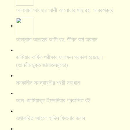
আল্লামা আযহার আলী আনোয়ার শাহ্‌ রহ. স্মারকগ্রন্থ
আল্লামা আতহার আলী রহ. জীবন কর্ম অবদান
জামিয়ার বার্ষিক পরীক্ষার ফলাফল প্রকাশ হয়েছে।
(তানযীমভুক্ত জামাতসমূহের)
সমকালীন সমস্যাবলীর শরয়ী সমাধান
আল–জামিয়াতুল ইমদাদিয়ার প্রকাশিত বই
তথাকথিত আহলে হাদিস ফিতনার জবাব