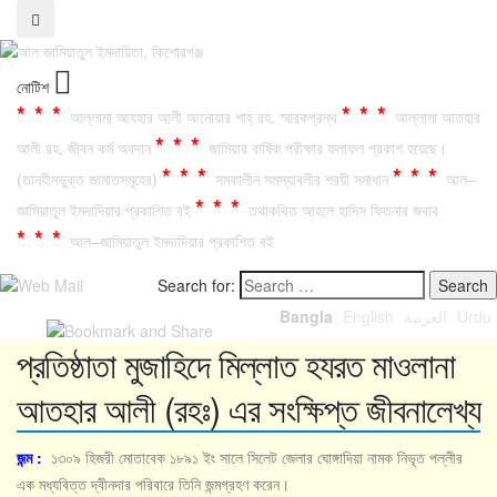
নোটিশ
***
***
আল্লামা আযহার আলী আনোয়ার শাহ্‌ রহ. স্মারকগ্রন্থ
আল্লামা আতহার
***
আলী রহ. জীবন কর্ম অবদান
জামিয়ার বার্ষিক পরীক্ষার ফলাফল প্রকাশ হয়েছে।
***
***
(তানযীমভুক্ত জামাতসমূহের)
সমকালীন সমস্যাবলীর শরয়ী সমাধান
আল–
***
জামিয়াতুল ইমদাদিয়ার প্রকাশিত বই
তথাকথিত আহলে হাদিস ফিতনার জবাব
***
আল–জামিয়াতুল ইমদাদিয়ার প্রকাশিত বই
Search for:
Bangla
English
العربية
Urdu
প্রতিষ্ঠাতা মুজাহিদে মিল্লাত হযরত মাওলানা
আতহার আলী (রহঃ) এর সংক্ষিপ্ত জীবনালেখ্য
জন্ম :
১৩০৯ হিজরী মোতাবেক ১৮৯১ ইং সালে সিলেট জেলার ঘোঙ্গাদিয়া নামক নিভৃত পল্লীর
এক মধ্যবিত্ত দ্বীনদার পরিবারে তিনি জন্মগ্রহণ করেন।