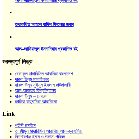
আল–জামিয়াতুল ইমদাদিয়ার প্রকাশিত বই
তথাকথিত আহলে হাদিস ফিতনার জবাব
আল–জামিয়াতুল ইমদাদিয়ার প্রকাশিত বই
গুরুত্ত্বপুর্ণ লিঙ্ক
বেফাকুল মাদারিসিল আরাবিয়া বাংলাদেশ
দারুল উলূম মাদানীনগর
দারুল উলূম মুঈনুল ইসলাম হাটহাজারী
আল-আজহার বিশ্ববিদ্যালয়
দারুল উলুম – দেওবন্দ
জামিয়া রাহমানিয়া আরাবিয়্যা
Link
শহীদী মসজিদ
তানযীমুল মাদারিসিল আরাবিয়া আল-ক্বাওমিয়া
কিশোরগঞ্জ ইমাম ও উলামা পরিষদ