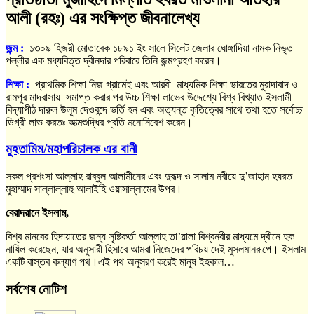
আলী (রহঃ) এর সংক্ষিপ্ত জীবনালেখ্য
জন্ম :
১৩০৯ হিজরী মোতাবেক ১৮৯১ ইং সালে সিলেট জেলার ঘোঙ্গাদিয়া নামক নিভৃত
পল্লীর এক মধ্যবিত্ত দ্বীনদার পরিবারে তিনি জন্মগ্রহণ করেন।
শিক্ষা
:
প্রাথমিক শিক্ষা নিজ গ্রামেই এবং আরবী মাধ্যমিক শিক্ষা ভারতের মুরাদাবাদ ও
রামপুর মাদরাসায় সমাপ্ত করার পর উচ্চ শিক্ষা লাভের উদ্দেশ্যে বিশ্ব বিখ্যাত ইসলামী
বিদ্যাপীঠ দারুল উলূম দেওবন্দে ভর্তি হন এবং অত্যন্ত কৃতিত্বের সাথে তথা হতে সর্বোচ্চ
ডিগ্রী লাভ করতঃ আত্মশুদ্ধির প্রতি মনোনিবেশ করেন।
মুহতামিম/মহাপরিচালক এর বানী
সকল প্রশংসা আল্লাহ রাব্বুল আলামীনের এবং দুরূদ ও সালাম নবীয়ে দু’জাহান হযরত
মুহাম্মাদ সাল্লাল্লাহু আলাইহি ওয়াসাল্লামের উপর।
বেরাদরানে ইসলাম,
বিশ্ব মানবের হিদায়াতের জন্য সৃষ্টিকর্তা আল্লাহ তা’য়ালা বিশ্বনবীর মাধ্যমে দ্বীনে হক
নাযিল করেছেন, যার অনুসারী হিসাবে আমরা নিজেদের পরিচয় দেই মুসলমানরূপে। ইসলাম
একটি বাস্তব কল্যাণ পথ।এই পথ অনুসরণ করেই মানুষ ইহকাল…
সর্বশেষ নোটিশ