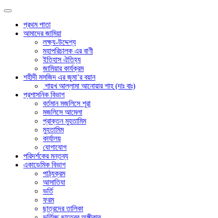
প্রথম পাতা
আমাদের জামিয়া
লক্ষ্য-উদ্দেশ্য
মহাপরিচালক এর বাণী
ইতিহাস ঐতিহ্য
জামিয়ার কার্যক্রম
শহীদী মসজিদ এর জুমা’র বয়ান
শায়খ আল্লামা আনোয়ার শাহ (দাঃ বাঃ)
প্রশাসনিক বিভাগ
বর্তমান মজলিসে শূরা
মজলিসে আমেলা
প্রাক্তন মুহতামিম
মুহতামিম
কার্যালয়
যোগাযোগ
পরিদর্শকের মন্তব্য
একাডেমিক বিভাগ
পাঠ্যক্রম
আসাতিযা
ভর্তি
ফরম
ছাত্রদের তালিকা
ভর্তিচ্ছু ছাত্রের অঙ্গীকার