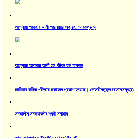
আল্লামা আযহার আলী আনোয়ার শাহ্‌ রহ. স্মারকগ্রন্থ
আল্লামা আতহার আলী রহ. জীবন কর্ম অবদান
জামিয়ার বার্ষিক পরীক্ষার ফলাফল প্রকাশ হয়েছে। (তানযীমভুক্ত জামাতসমূহের)
সমকালীন সমস্যাবলীর শরয়ী সমাধান