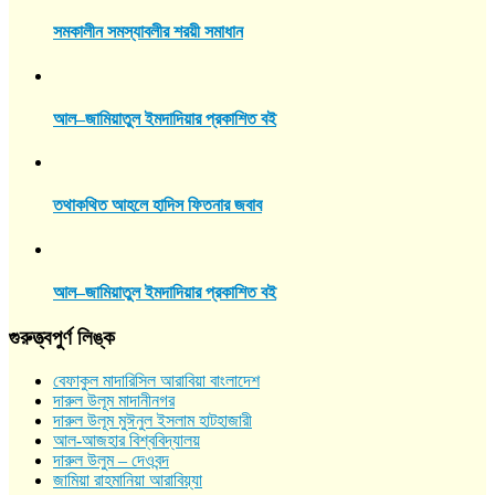
সমকালীন সমস্যাবলীর শরয়ী সমাধান
আল–জামিয়াতুল ইমদাদিয়ার প্রকাশিত বই
তথাকথিত আহলে হাদিস ফিতনার জবাব
আল–জামিয়াতুল ইমদাদিয়ার প্রকাশিত বই
গুরুত্ত্বপুর্ণ লিঙ্ক
বেফাকুল মাদারিসিল আরাবিয়া বাংলাদেশ
দারুল উলূম মাদানীনগর
দারুল উলূম মুঈনুল ইসলাম হাটহাজারী
আল-আজহার বিশ্ববিদ্যালয়
দারুল উলুম – দেওবন্দ
জামিয়া রাহমানিয়া আরাবিয়্যা