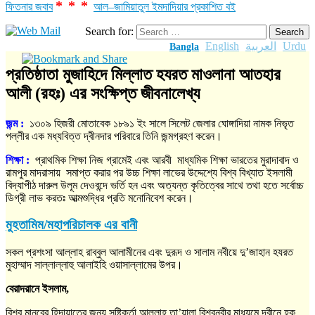
***
ফিতনার জবাব
আল–জামিয়াতুল ইমদাদিয়ার প্রকাশিত বই
Search for:
English
العربية
Urdu
Bangla
প্রতিষ্ঠাতা মুজাহিদে মিল্লাত হযরত মাওলানা আতহার
আলী (রহঃ) এর সংক্ষিপ্ত জীবনালেখ্য
জন্ম :
১৩০৯ হিজরী মোতাবেক ১৮৯১ ইং সালে সিলেট জেলার ঘোঙ্গাদিয়া নামক নিভৃত
পল্লীর এক মধ্যবিত্ত দ্বীনদার পরিবারে তিনি জন্মগ্রহণ করেন।
শিক্ষা
:
প্রাথমিক শিক্ষা নিজ গ্রামেই এবং আরবী মাধ্যমিক শিক্ষা ভারতের মুরাদাবাদ ও
রামপুর মাদরাসায় সমাপ্ত করার পর উচ্চ শিক্ষা লাভের উদ্দেশ্যে বিশ্ব বিখ্যাত ইসলামী
বিদ্যাপীঠ দারুল উলূম দেওবন্দে ভর্তি হন এবং অত্যন্ত কৃতিত্বের সাথে তথা হতে সর্বোচ্চ
ডিগ্রী লাভ করতঃ আত্মশুদ্ধির প্রতি মনোনিবেশ করেন।
মুহতামিম/মহাপরিচালক এর বানী
সকল প্রশংসা আল্লাহ রাব্বুল আলামীনের এবং দুরূদ ও সালাম নবীয়ে দু’জাহান হযরত
মুহাম্মাদ সাল্লাল্লাহু আলাইহি ওয়াসাল্লামের উপর।
বেরাদরানে ইসলাম,
বিশ্ব মানবের হিদায়াতের জন্য সৃষ্টিকর্তা আল্লাহ তা’য়ালা বিশ্বনবীর মাধ্যমে দ্বীনে হক