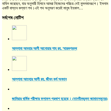
নাযিল করেছেন, যার অনুসারী হিসাবে আমরা নিজেদের পরিচয় দেই মুসলমানরূপে। ইসলাম
একটি বাস্তব কল্যাণ পথ।এই পথ অনুসরণ করেই মানুষ ইহকাল…
সর্বশেষ নোটিশ
আল্লামা আযহার আলী আনোয়ার শাহ্‌ রহ. স্মারকগ্রন্থ
আল্লামা আতহার আলী রহ. জীবন কর্ম অবদান
জামিয়ার বার্ষিক পরীক্ষার ফলাফল প্রকাশ হয়েছে। (তানযীমভুক্ত জামাতসমূহের)