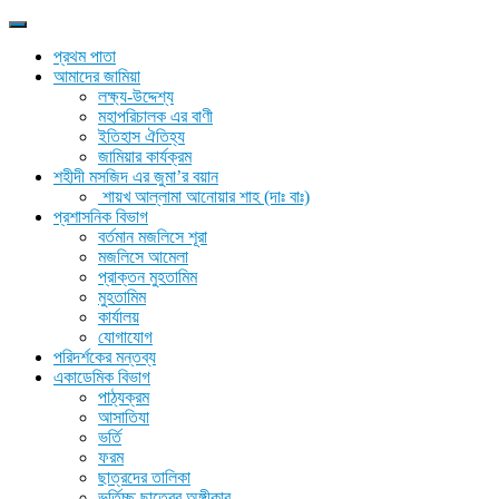
প্রথম পাতা
আমাদের জামিয়া
লক্ষ্য-উদ্দেশ্য
মহাপরিচালক এর বাণী
ইতিহাস ঐতিহ্য
জামিয়ার কার্যক্রম
শহীদী মসজিদ এর জুমা’র বয়ান
শায়খ আল্লামা আনোয়ার শাহ (দাঃ বাঃ)
প্রশাসনিক বিভাগ
বর্তমান মজলিসে শূরা
মজলিসে আমেলা
প্রাক্তন মুহতামিম
মুহতামিম
কার্যালয়
যোগাযোগ
পরিদর্শকের মন্তব্য
একাডেমিক বিভাগ
পাঠ্যক্রম
আসাতিযা
ভর্তি
ফরম
ছাত্রদের তালিকা
ভর্তিচ্ছু ছাত্রের অঙ্গীকার