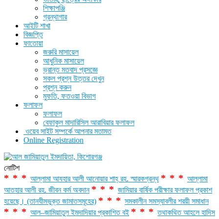
শিক্ষাপঞ্জি
গ্রন্থাগার
আইটি শাখা
বিজ্ঞপ্তি
ফাতোয়া
জরুরি মাসায়েল
আধুনিক মাসায়েল
ভ্রান্ত মতবাদ প্রসজ্ঞে
সকল প্রশ্ন উত্তর দেখুন
প্রশ্ন করুন
মুফতি, ফতওয়া বিভাগ
ফলাফল
ফলাফল
বেফাকুল মাদারিসিল আরাবিয়ার ফলাফল
ওয়েব সাইট সম্পর্কে আপনার মতামত
Online Registration
নোটিশ
***
***
আল্লামা আযহার আলী আনোয়ার শাহ্‌ রহ. স্মারকগ্রন্থ
আল্লামা
***
আতহার আলী রহ. জীবন কর্ম অবদান
জামিয়ার বার্ষিক পরীক্ষার ফলাফল প্রকাশ
***
হয়েছে। (তানযীমভুক্ত জামাতসমূহের)
সমকালীন সমস্যাবলীর শরয়ী সমাধান
***
***
আল–জামিয়াতুল ইমদাদিয়ার প্রকাশিত বই
তথাকথিত আহলে হাদিস