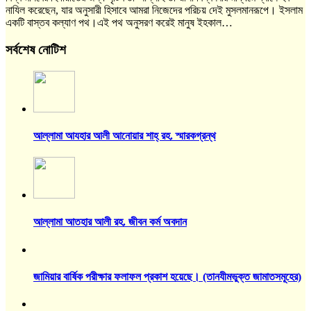
নাযিল করেছেন, যার অনুসারী হিসাবে আমরা নিজেদের পরিচয় দেই মুসলমানরূপে। ইসলাম
একটি বাস্তব কল্যাণ পথ।এই পথ অনুসরণ করেই মানুষ ইহকাল…
সর্বশেষ নোটিশ
আল্লামা আযহার আলী আনোয়ার শাহ্‌ রহ. স্মারকগ্রন্থ
আল্লামা আতহার আলী রহ. জীবন কর্ম অবদান
জামিয়ার বার্ষিক পরীক্ষার ফলাফল প্রকাশ হয়েছে। (তানযীমভুক্ত জামাতসমূহের)