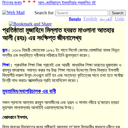
***
ফিতনার জবাব
আল–জামিয়াতুল ইমদাদিয়ার প্রকাশিত বই
Search for:
English
العربية
Urdu
Bangla
প্রতিষ্ঠাতা মুজাহিদে মিল্লাত হযরত মাওলানা আতহার
আলী (রহঃ) এর সংক্ষিপ্ত জীবনালেখ্য
জন্ম :
১৩০৯ হিজরী মোতাবেক ১৮৯১ ইং সালে সিলেট জেলার ঘোঙ্গাদিয়া নামক নিভৃত
পল্লীর এক মধ্যবিত্ত দ্বীনদার পরিবারে তিনি জন্মগ্রহণ করেন।
শিক্ষা
:
প্রাথমিক শিক্ষা নিজ গ্রামেই এবং আরবী মাধ্যমিক শিক্ষা ভারতের মুরাদাবাদ ও
রামপুর মাদরাসায় সমাপ্ত করার পর উচ্চ শিক্ষা লাভের উদ্দেশ্যে বিশ্ব বিখ্যাত ইসলামী
বিদ্যাপীঠ দারুল উলূম দেওবন্দে ভর্তি হন এবং অত্যন্ত কৃতিত্বের সাথে তথা হতে সর্বোচ্চ
ডিগ্রী লাভ করতঃ আত্মশুদ্ধির প্রতি মনোনিবেশ করেন।
মুহতামিম/মহাপরিচালক এর বানী
সকল প্রশংসা আল্লাহ রাব্বুল আলামীনের এবং দুরূদ ও সালাম নবীয়ে দু’জাহান হযরত
মুহাম্মাদ সাল্লাল্লাহু আলাইহি ওয়াসাল্লামের উপর।
বেরাদরানে ইসলাম,
বিশ্ব মানবের হিদায়াতের জন্য সৃষ্টিকর্তা আল্লাহ তা’য়ালা বিশ্বনবীর মাধ্যমে দ্বীনে হক