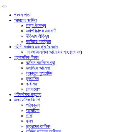
প্রথম পাতা
আমাদের জামিয়া
লক্ষ্য-উদ্দেশ্য
মহাপরিচালক এর বাণী
ইতিহাস ঐতিহ্য
জামিয়ার কার্যক্রম
শহীদী মসজিদ এর জুমা’র বয়ান
শায়খ আল্লামা আনোয়ার শাহ (দাঃ বাঃ)
প্রশাসনিক বিভাগ
বর্তমান মজলিসে শূরা
মজলিসে আমেলা
প্রাক্তন মুহতামিম
মুহতামিম
কার্যালয়
যোগাযোগ
পরিদর্শকের মন্তব্য
একাডেমিক বিভাগ
পাঠ্যক্রম
আসাতিযা
ভর্তি
ফরম
ছাত্রদের তালিকা
ভর্তিচ্ছু ছাত্রের অঙ্গীকার