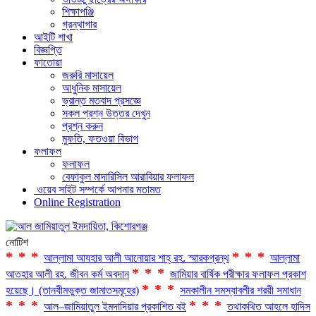
শিক্ষাপঞ্জি
গ্রন্থাগার
আইটি শাখা
বিজ্ঞপ্তি
ফাতোয়া
জরুরি মাসায়েল
আধুনিক মাসায়েল
ভ্রান্ত মতবাদ প্রসজ্ঞে
সকল প্রশ্ন উত্তর দেখুন
প্রশ্ন করুন
মুফতি, ফতওয়া বিভাগ
ফলাফল
ফলাফল
বেফাকুল মাদারিসিল আরাবিয়ার ফলাফল
ওয়েব সাইট সম্পর্কে আপনার মতামত
Online Registration
নোটিশ
***
***
আল্লামা আযহার আলী আনোয়ার শাহ্‌ রহ. স্মারকগ্রন্থ
আল্লামা
***
আতহার আলী রহ. জীবন কর্ম অবদান
জামিয়ার বার্ষিক পরীক্ষার ফলাফল প্রকাশ
***
হয়েছে। (তানযীমভুক্ত জামাতসমূহের)
সমকালীন সমস্যাবলীর শরয়ী সমাধান
***
***
আল–জামিয়াতুল ইমদাদিয়ার প্রকাশিত বই
তথাকথিত আহলে হাদিস