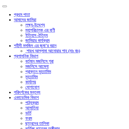
প্রথম পাতা
আমাদের জামিয়া
লক্ষ্য-উদ্দেশ্য
মহাপরিচালক এর বাণী
ইতিহাস ঐতিহ্য
জামিয়ার কার্যক্রম
শহীদী মসজিদ এর জুমা’র বয়ান
শায়খ আল্লামা আনোয়ার শাহ (দাঃ বাঃ)
প্রশাসনিক বিভাগ
বর্তমান মজলিসে শূরা
মজলিসে আমেলা
প্রাক্তন মুহতামিম
মুহতামিম
কার্যালয়
যোগাযোগ
পরিদর্শকের মন্তব্য
একাডেমিক বিভাগ
পাঠ্যক্রম
আসাতিযা
ভর্তি
ফরম
ছাত্রদের তালিকা
ভর্তিচ্ছু ছাত্রের অঙ্গীকার