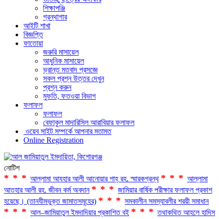
শিক্ষাপঞ্জি
গ্রন্থাগার
আইটি শাখা
বিজ্ঞপ্তি
ফাতোয়া
জরুরি মাসায়েল
আধুনিক মাসায়েল
ভ্রান্ত মতবাদ প্রসজ্ঞে
সকল প্রশ্ন উত্তর দেখুন
প্রশ্ন করুন
মুফতি, ফতওয়া বিভাগ
ফলাফল
ফলাফল
বেফাকুল মাদারিসিল আরাবিয়ার ফলাফল
ওয়েব সাইট সম্পর্কে আপনার মতামত
Online Registration
নোটিশ
***
***
আল্লামা আযহার আলী আনোয়ার শাহ্‌ রহ. স্মারকগ্রন্থ
আল্লামা
***
আতহার আলী রহ. জীবন কর্ম অবদান
জামিয়ার বার্ষিক পরীক্ষার ফলাফল প্রকাশ
***
হয়েছে। (তানযীমভুক্ত জামাতসমূহের)
সমকালীন সমস্যাবলীর শরয়ী সমাধান
***
***
আল–জামিয়াতুল ইমদাদিয়ার প্রকাশিত বই
তথাকথিত আহলে হাদিস