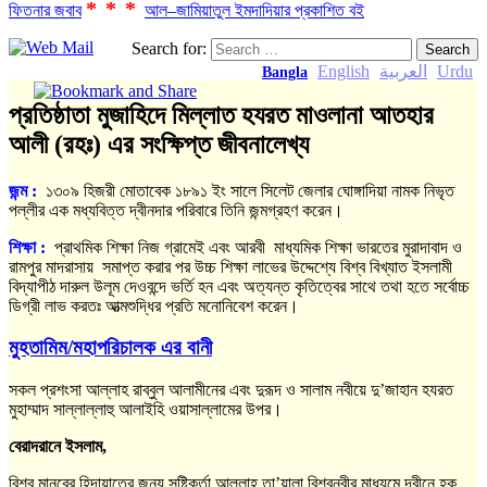
***
ফিতনার জবাব
আল–জামিয়াতুল ইমদাদিয়ার প্রকাশিত বই
Search for:
English
العربية
Urdu
Bangla
প্রতিষ্ঠাতা মুজাহিদে মিল্লাত হযরত মাওলানা আতহার
আলী (রহঃ) এর সংক্ষিপ্ত জীবনালেখ্য
জন্ম :
১৩০৯ হিজরী মোতাবেক ১৮৯১ ইং সালে সিলেট জেলার ঘোঙ্গাদিয়া নামক নিভৃত
পল্লীর এক মধ্যবিত্ত দ্বীনদার পরিবারে তিনি জন্মগ্রহণ করেন।
শিক্ষা
:
প্রাথমিক শিক্ষা নিজ গ্রামেই এবং আরবী মাধ্যমিক শিক্ষা ভারতের মুরাদাবাদ ও
রামপুর মাদরাসায় সমাপ্ত করার পর উচ্চ শিক্ষা লাভের উদ্দেশ্যে বিশ্ব বিখ্যাত ইসলামী
বিদ্যাপীঠ দারুল উলূম দেওবন্দে ভর্তি হন এবং অত্যন্ত কৃতিত্বের সাথে তথা হতে সর্বোচ্চ
ডিগ্রী লাভ করতঃ আত্মশুদ্ধির প্রতি মনোনিবেশ করেন।
মুহতামিম/মহাপরিচালক এর বানী
সকল প্রশংসা আল্লাহ রাব্বুল আলামীনের এবং দুরূদ ও সালাম নবীয়ে দু’জাহান হযরত
মুহাম্মাদ সাল্লাল্লাহু আলাইহি ওয়াসাল্লামের উপর।
বেরাদরানে ইসলাম,
বিশ্ব মানবের হিদায়াতের জন্য সৃষ্টিকর্তা আল্লাহ তা’য়ালা বিশ্বনবীর মাধ্যমে দ্বীনে হক