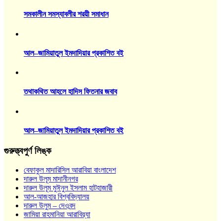
সমকালীন সমস্যাবলীর শরয়ী সমাধান
আল–জামিয়াতুল ইমদাদিয়ার প্রকাশিত বই
তথাকথিত আহলে হাদিস ফিতনার জবাব
আল–জামিয়াতুল ইমদাদিয়ার প্রকাশিত বই
গুরুত্ত্বপুর্ণ লিঙ্ক
বেফাকুল মাদারিসিল আরাবিয়া বাংলাদেশ
দারুল উলূম মাদানীনগর
দারুল উলূম মুঈনুল ইসলাম হাটহাজারী
আল-আজহার বিশ্ববিদ্যালয়
দারুল উলুম – দেওবন্দ
জামিয়া রাহমানিয়া আরাবিয়্যা