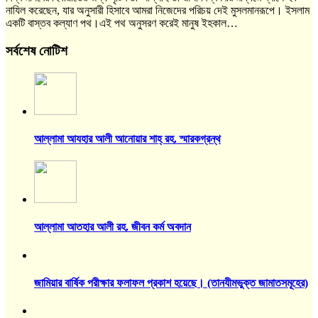
নাযিল করেছেন, যার অনুসারী হিসাবে আমরা নিজেদের পরিচয় দেই মুসলমানরূপে। ইসলাম
একটি বাস্তব কল্যাণ পথ।এই পথ অনুসরণ করেই মানুষ ইহকাল…
সর্বশেষ নোটিশ
আল্লামা আযহার আলী আনোয়ার শাহ্‌ রহ. স্মারকগ্রন্থ
আল্লামা আতহার আলী রহ. জীবন কর্ম অবদান
জামিয়ার বার্ষিক পরীক্ষার ফলাফল প্রকাশ হয়েছে। (তানযীমভুক্ত জামাতসমূহের)