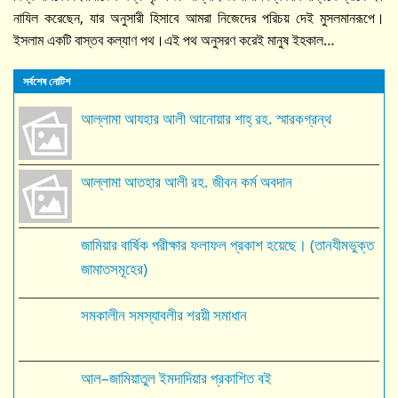
নাযিল করেছেন, যার অনুসারী হিসাবে আমরা নিজেদের পরিচয় দেই মুসলমানরূপে।
ইসলাম একটি বাস্তব কল্যাণ পথ।এই পথ অনুসরণ করেই মানুষ ইহকাল…
সর্বশেষ নোটিশ
আল্লামা আযহার আলী আনোয়ার শাহ্‌ রহ. স্মারকগ্রন্থ
আল্লামা আতহার আলী রহ. জীবন কর্ম অবদান
জামিয়ার বার্ষিক পরীক্ষার ফলাফল প্রকাশ হয়েছে। (তানযীমভুক্ত
জামাতসমূহের)
সমকালীন সমস্যাবলীর শরয়ী সমাধান
আল–জামিয়াতুল ইমদাদিয়ার প্রকাশিত বই