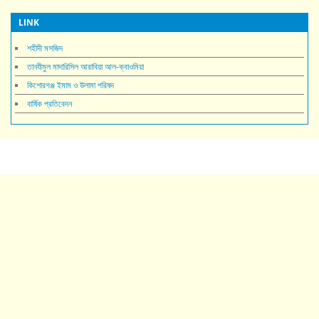
LINK
শহীদী মসজিদ
তানযীমুল মাদারিসিল আরাবিয়া আল-ক্বাওমিয়া
কিশোরগঞ্জ ইমাম ও উলামা পরিষদ
বার্ষিক প্রতিবেদন