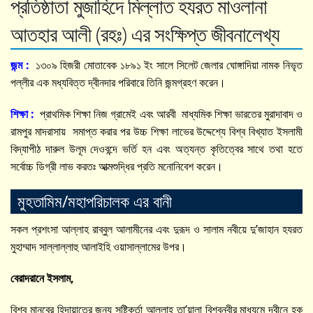
প্রতিষ্ঠাতা মুজাহিদে মিল্লাত হযরত মাওলানা
আতহার আলী (রহঃ) এর সংক্ষিপ্ত জীবনালেখ্য
জন্ম :
১৩০৯ হিজরী মোতাবেক ১৮৯১ ইং সালে সিলেট জেলার ঘোঙ্গাদিয়া নামক নিভৃত
পল্লীর এক মধ্যবিত্ত দ্বীনদার পরিবারে তিনি জন্মগ্রহণ করেন।
শিক্ষা
:
প্রাথমিক শিক্ষা নিজ গ্রামেই এবং আরবী মাধ্যমিক শিক্ষা ভারতের মুরাদাবাদ ও
রামপুর মাদরাসায় সমাপ্ত করার পর উচ্চ শিক্ষা লাভের উদ্দেশ্যে বিশ্ব বিখ্যাত ইসলামী
বিদ্যাপীঠ দারুল উলূম দেওবন্দে ভর্তি হন এবং অত্যন্ত কৃতিত্বের সাথে তথা হতে
সর্বোচ্চ ডিগ্রী লাভ করতঃ আত্মশুদ্ধির প্রতি মনোনিবেশ করেন।
মুহতামিম/মহাপরিচালক এর বানী
সকল প্রশংসা আল্লাহ রাব্বুল আলামীনের এবং দুরূদ ও সালাম নবীয়ে দু’জাহান হযরত
মুহাম্মাদ সাল্লাল্লাহু আলাইহি ওয়াসাল্লামের উপর।
বেরাদরানে ইসলাম,
বিশ্ব মানবের হিদায়াতের জন্য সৃষ্টিকর্তা আল্লাহ তা’য়ালা বিশ্বনবীর মাধ্যমে দ্বীনে হক