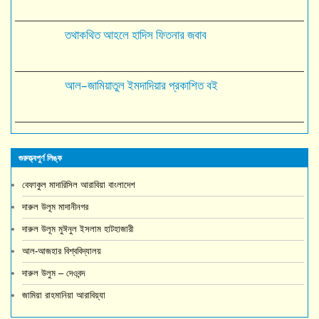
তথাকথিত আহলে হাদিস ফিতনার জবাব
আল–জামিয়াতুল ইমদাদিয়ার প্রকাশিত বই
গুরুত্ত্বপুর্ণ লিঙ্ক
বেফাকুল মাদারিসিল আরাবিয়া বাংলাদেশ
দারুল উলূম মাদানীনগর
দারুল উলূম মুঈনুল ইসলাম হাটহাজারী
আল-আজহার বিশ্ববিদ্যালয়
দারুল উলুম – দেওবন্দ
জামিয়া রাহমানিয়া আরাবিয়্যা