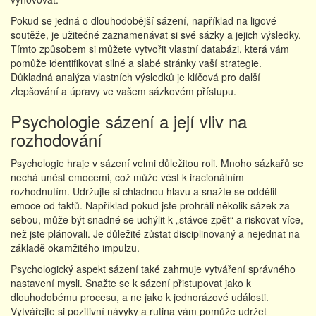
Pokud se jedná o dlouhodobější sázení, například na ligové
soutěže, je užitečné zaznamenávat si své sázky a jejich výsledky.
Tímto způsobem si můžete vytvořit vlastní databázi, která vám
pomůže identifikovat silné a slabé stránky vaší strategie.
Důkladná analýza vlastních výsledků je klíčová pro další
zlepšování a úpravy ve vašem sázkovém přístupu.
Psychologie sázení a její vliv na
rozhodování
Psychologie hraje v sázení velmi důležitou roli. Mnoho sázkařů se
nechá unést emocemi, což může vést k iracionálním
rozhodnutím. Udržujte si chladnou hlavu a snažte se oddělit
emoce od faktů. Například pokud jste prohráli několik sázek za
sebou, může být snadné se uchýlit k „stávce zpět“ a riskovat více,
než jste plánovali. Je důležité zůstat disciplinovaný a nejednat na
základě okamžitého impulzu.
Psychologický aspekt sázení také zahrnuje vytváření správného
nastavení mysli. Snažte se k sázení přistupovat jako k
dlouhodobému procesu, a ne jako k jednorázové události.
Vytvářejte si pozitivní návyky a rutina vám pomůže udržet