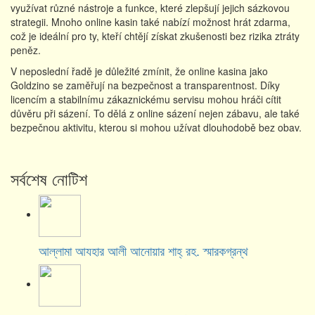
využívat různé nástroje a funkce, které zlepšují jejich sázkovou
strategii. Mnoho online kasin také nabízí možnost hrát zdarma,
což je ideální pro ty, kteří chtějí získat zkušenosti bez rizika ztráty
peněz.
V neposlední řadě je důležité zmínit, že online kasina jako
Goldzino se zaměřují na bezpečnost a transparentnost. Díky
licencím a stabilnímu zákaznickému servisu mohou hráči cítit
důvěru při sázení. To dělá z online sázení nejen zábavu, ale také
bezpečnou aktivitu, kterou si mohou užívat dlouhodobě bez obav.
সর্বশেষ নোটিশ
আল্লামা আযহার আলী আনোয়ার শাহ্‌ রহ. স্মারকগ্রন্থ