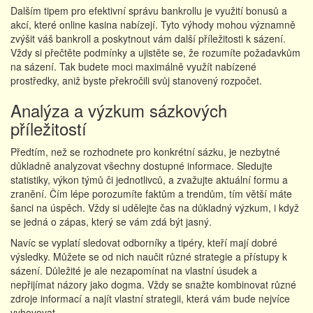
Dalším tipem pro efektivní správu bankrollu je využití bonusů a
akcí, které online kasina nabízejí. Tyto výhody mohou významně
zvýšit váš bankroll a poskytnout vám další příležitosti k sázení.
Vždy si přečtěte podmínky a ujistěte se, že rozumíte požadavkům
na sázení. Tak budete moci maximálně využít nabízené
prostředky, aniž byste překročili svůj stanovený rozpočet.
Analýza a výzkum sázkových
příležitostí
Předtím, než se rozhodnete pro konkrétní sázku, je nezbytné
důkladně analyzovat všechny dostupné informace. Sledujte
statistiky, výkon týmů či jednotlivců, a zvažujte aktuální formu a
zranění. Čím lépe porozumíte faktům a trendům, tím větší máte
šanci na úspěch. Vždy si udělejte čas na důkladný výzkum, i když
se jedná o zápas, který se vám zdá být jasný.
Navíc se vyplatí sledovat odborníky a tipéry, kteří mají dobré
výsledky. Můžete se od nich naučit různé strategie a přístupy k
sázení. Důležité je ale nezapomínat na vlastní úsudek a
nepřijímat názory jako dogma. Vždy se snažte kombinovat různé
zdroje informací a najít vlastní strategii, která vám bude nejvíce
vyhovovat.