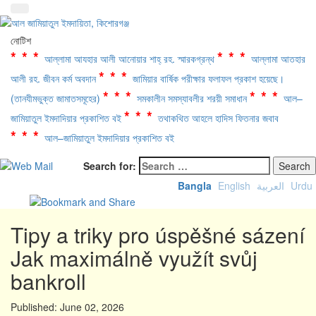
নোটিশ
***
***
আল্লামা আযহার আলী আনোয়ার শাহ্‌ রহ. স্মারকগ্রন্থ
আল্লামা আতহার
***
আলী রহ. জীবন কর্ম অবদান
জামিয়ার বার্ষিক পরীক্ষার ফলাফল প্রকাশ হয়েছে।
***
***
(তানযীমভুক্ত জামাতসমূহের)
সমকালীন সমস্যাবলীর শরয়ী সমাধান
আল–
***
জামিয়াতুল ইমদাদিয়ার প্রকাশিত বই
তথাকথিত আহলে হাদিস ফিতনার জবাব
***
আল–জামিয়াতুল ইমদাদিয়ার প্রকাশিত বই
Search for:
Bangla
English
العربية
Urdu
Tipy a triky pro úspěšné sázení
Jak maximálně využít svůj
bankroll
Published:
June 02, 2026