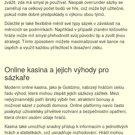
zvážit, zda má smysl je používat. Naopak over/under sázky se
zaměřují na celkový počet bodů ve hře, což může být užitečné,
pokud máte dobré předpoklady o výkonu obou týmů.
Důležité je také flexibilně měnit své typy sázek v závislosti na
měnících se podmínkách. Například v případě zranění klíčového
hráče může mít smysl přehodnotit svůj původní tip a zvolit jinou
strategii. Tímto způsobem můžete maximalizovat své šance na
úspěch a využít každou příležitost k dosažení zisku.
Online kasina a jejich výhody pro
sázkaře
Moderní online kasina, jako je Goldzino, nabízejí hráčům celou
řadu výhod, které mohou zlepšit jejich sázkový zážitek. Mezi
nejvýznamnější patří široký výběr her, atraktivní bonusy a
možnost sázet z pohodlí domova. Online platformy navíc často
poskytují uživatelsky přívětivé rozhraní a bezpečnostní opatření,
která chrání osobní údaje hráčů.
Kasina také umožňují snadný přístup k informacím o jednotlivých
hrách a statistikách, což usnadňuje rozhodování. Hráči mohou