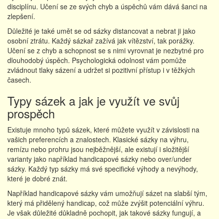
disciplínu. Učení se ze svých chyb a úspěchů vám dává šanci na
zlepšení.
Důležité je také umět se od sázky distancovat a nebrat ji jako
osobní ztrátu. Každý sázkař zažívá jak vítězství, tak porážky.
Učení se z chyb a schopnost se s nimi vyrovnat je nezbytné pro
dlouhodobý úspěch. Psychologická odolnost vám pomůže
zvládnout tlaky sázení a udržet si pozitivní přístup i v těžkých
časech.
Typy sázek a jak je využít ve svůj
prospěch
Existuje mnoho typů sázek, které můžete využít v závislosti na
vašich preferencích a znalostech. Klasické sázky na výhru,
remízu nebo prohru jsou nejběžnější, ale existují i složitější
varianty jako například handicapové sázky nebo over/under
sázky. Každý typ sázky má své specifické výhody a nevýhody,
které je dobré znát.
Například handicapové sázky vám umožňují sázet na slabší tým,
který má přidělený handicap, což může zvýšit potenciální výhru.
Je však důležité důkladně pochopit, jak takové sázky fungují, a