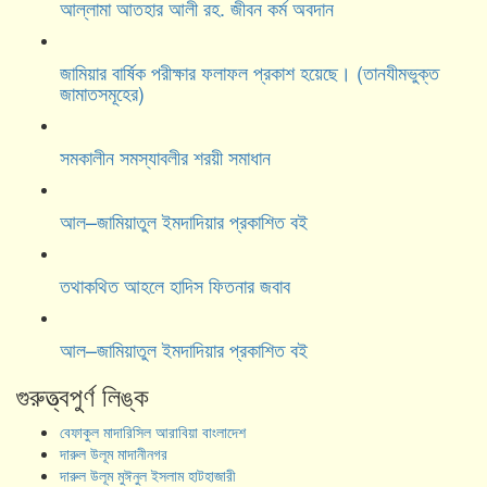
আল্লামা আতহার আলী রহ. জীবন কর্ম অবদান
জামিয়ার বার্ষিক পরীক্ষার ফলাফল প্রকাশ হয়েছে। (তানযীমভুক্ত
জামাতসমূহের)
সমকালীন সমস্যাবলীর শরয়ী সমাধান
আল–জামিয়াতুল ইমদাদিয়ার প্রকাশিত বই
তথাকথিত আহলে হাদিস ফিতনার জবাব
আল–জামিয়াতুল ইমদাদিয়ার প্রকাশিত বই
গুরুত্ত্বপুর্ণ লিঙ্ক
বেফাকুল মাদারিসিল আরাবিয়া বাংলাদেশ
দারুল উলূম মাদানীনগর
দারুল উলূম মুঈনুল ইসলাম হাটহাজারী